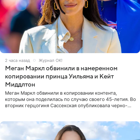
2 часа назад
Журнал OK!
Меган Маркл обвинили в намеренном
копировании принца Уильяма и Кейт
Миддлтон
Меган Маркл обвинили в копировании контента,
которым она поделилась по случаю своего 45-летия. Во
вторник герцогиня Сассекская опубликовала черно-
белую фотографию, на которой она прыгает в бассейн с
воздушными