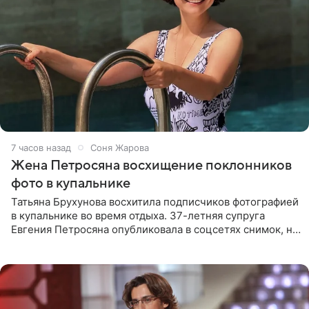
7 часов назад
Соня Жарова
Жена Петросяна восхищение поклонников
фото в купальнике
Татьяна Брухунова восхитила подписчиков фотографией
в купальнике во время отдыха. 37-летняя супруга
Евгения Петросяна опубликовала в соцсетях снимок, на
котором позирует у бассейна в белоснежном монокини
с