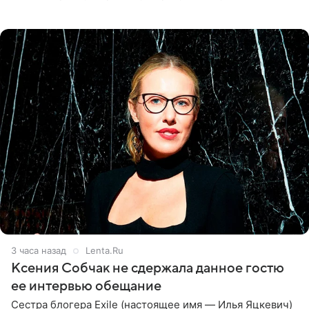
великолепной певицей и рассказал о желании сделать с
ней новую совместную
3 часа назад
Lenta.Ru
Ксения Собчак не сдержала данное гостю
ее интервью обещание
Сестра блогера Exile (настоящее имя — Илья Яцкевич)