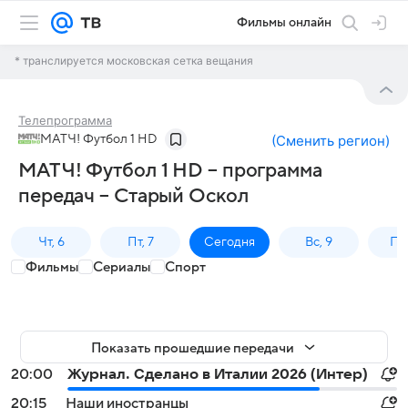
Фильмы онлайн
* транслируется московская сетка вещания
Телепрограмма
МАТЧ! Футбол 1 HD
(
Сменить регион
)
МАТЧ! Футбол 1 HD – программа
передач – Старый Оскол
Чт, 6
Пт, 7
Сегодня
Вс, 9
Пн,
Фильмы
Сериалы
Спорт
Показать прошедшие передачи
20:00
Журнал. Сделано в Италии 2026 (Интер)
20:15
Наши иностранцы