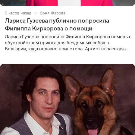
5 часов назад
Соня Жарова
Лариса Гузеева публично попросила
Филиппа Киркорова о помощи
Лариса Гузеева попросила Филиппа Киркорова помочь с
обустройством приюта для бездомных собак в
Болгарии, куда недавно прилетела. Артистка рассказала
о местных волонтерах, которые временно забирают
животных к