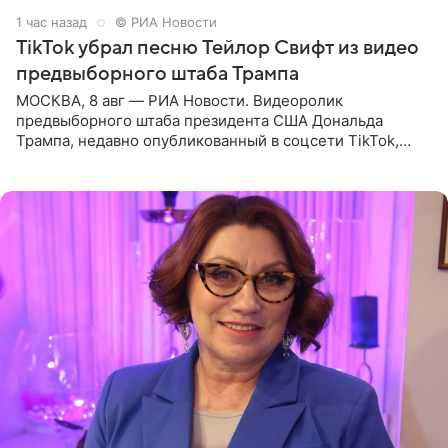
1 час назад
© РИА Новости
TikTok убрал песню Тейлор Свифт из видео
предвыборного штаба Трампа
МОСКВА, 8 авг — РИА Новости. Видеоролик
предвыборного штаба президента США Дональда
Трампа, недавно опубликованный в соцсети TikTok,
остался без звуковой дорожки в виде песни August
(«Август») американской