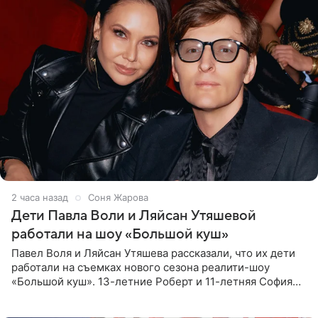
2 часа назад
Соня Жарова
Дети Павла Воли и Ляйсан Утяшевой
работали на шоу «Большой куш»
Павел Воля и Ляйсан Утяшева рассказали, что их дети
работали на съемках нового сезона реалити-шоу
«Большой куш». 13-летние Роберт и 11-летняя София
отправились вместе с родителями в Таиланд и успели
поработать