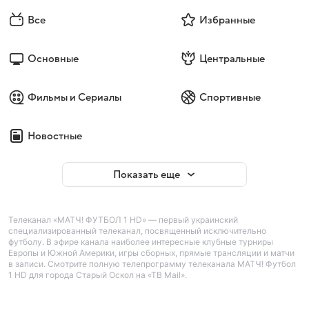
Все
Избранные
Основные
Центральные
Фильмы и Сериалы
Спортивные
Новостные
Показать еще
Телеканал «МАТЧ! ФУТБОЛ 1 HD» — первый украинский
специализированный телеканал, посвященный исключительно
футболу. В эфире канала наиболее интересные клубные турниры
Европы и Южной Америки, игры сборных, прямые трансляции и матчи
в записи. Смотрите полную телепрограмму телеканала МАТЧ! Футбол
1 HD для города Старый Оскол на «ТВ Mail».