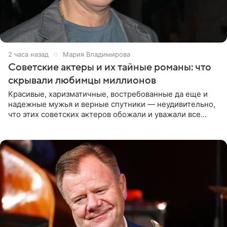
2 часа назад
Мария Владимирова
Советские актеры и их тайные романы: что
скрывали любимцы миллионов
Красивые, харизматичные, востребованные да еще и
надежные мужья и верные спутники — неудивительно,
что этих советских актеров обожали и уважали все
женщины большой страны, и наверняка не раз ставили
их в