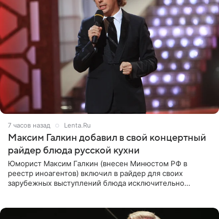
7 часов назад
Lenta.Ru
Максим Галкин добавил в свой концертный
райдер блюда русской кухни
Юморист Максим Галкин (внесен Минюстом РФ в
реестр иноагентов) включил в райдер для своих
зарубежных выступлений блюда исключительно
русской кухни. Об этом сообщает РИА Новости.
Согласно документу, в гримерную