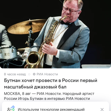
8 часов назад
© РИА Новости
Бутман хочет провести в России первый
масштабный джазовый бал
МОСКВА, 8 авг — РИА Новости. Народный артист
России Игорь Бутман в интервью РИА Новости
рассказал, что хочет провести в следующем году в
Санкт-Петербурге первый масштабный джазовый бал,
Используем
технологии рекомендаций