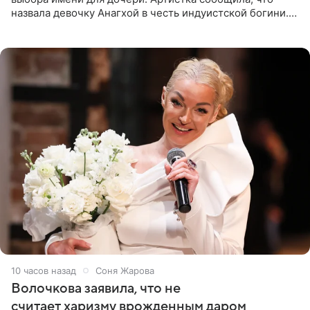
назвала девочку Анагхой в честь индуистской богини.
При этом исполнительница скрывала это имя от
поклонников
10 часов назад
Соня Жарова
Волочкова заявила, что не
считает харизму врожденным даром