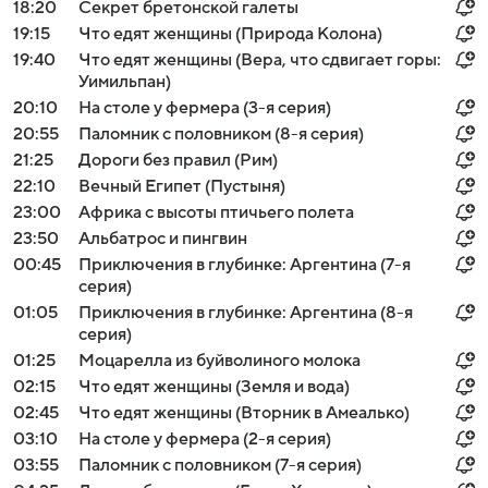
18:20
Секрет бретонской галеты
19:15
Что едят женщины (Природа Колона)
19:40
Что едят женщины (Вера, что сдвигает горы:
Уимильпан)
20:10
На столе у фермера (3-я серия)
20:55
Паломник с половником (8-я серия)
21:25
Дороги без правил (Рим)
22:10
Вечный Египет (Пустыня)
23:00
Африка с высоты птичьего полета
23:50
Альбатрос и пингвин
00:45
Приключения в глубинке: Аргентина (7-я
серия)
01:05
Приключения в глубинке: Аргентина (8-я
серия)
01:25
Моцарелла из буйволиного молока
02:15
Что едят женщины (Земля и вода)
02:45
Что едят женщины (Вторник в Амеалько)
03:10
На столе у фермера (2-я серия)
03:55
Паломник с половником (7-я серия)