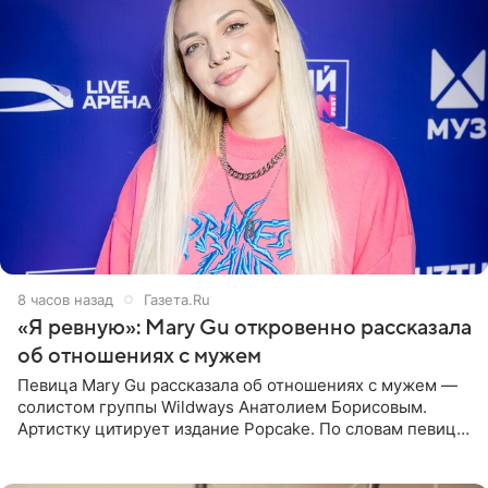
8 часов назад
Газета.Ru
«Я ревную»: Mary Gu откровенно рассказала
об отношениях с мужем
Певица Mary Gu рассказала об отношениях с мужем —
солистом группы Wildways Анатолием Борисовым.
Артистку цитирует издание Popcake. По словам певицы,
залог любви — это принять недостатки другого
человека. Также