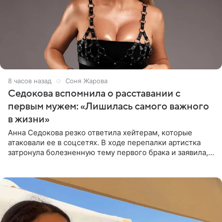
8 часов назад
Соня Жарова
Седокова вспомнила о расставании с
первым мужем: «Лишилась самого важного
в жизни»
Анна Седокова резко ответила хейтерам, которые
атаковали ее в соцсетях. В ходе перепалки артистка
затронула болезненную тему первого брака и заявила,
что чужие судьбы — не ее зона ответственности. От
Валентина