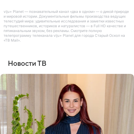
viju+ Planet — познавательный канал «два в одном» — о дикой природе
и мировой истории. Документальные фильмы производства ведущих
телестудий мира: удивительные исследования и заметки известных
путешественников, историков и натуралистов — в Full HD качестве и
пятиканальным звуком, без рекламы. Смотрите полную
телепрограмму телеканала viju+ Planet для города Старый Оскол на
«ТВ Mail».
Новости ТВ