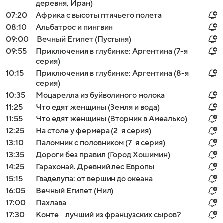
деревня, Иран)
07:20
Африка с высоты птичьего полета
08:10
Альбатрос и пингвин
09:00
Вечный Египет (Пустыня)
09:55
Приключения в глубинке: Аргентина (7-я
серия)
10:15
Приключения в глубинке: Аргентина (8-я
серия)
10:35
Моцарелла из буйволиного молока
11:25
Что едят женщины (Земля и вода)
11:55
Что едят женщины (Вторник в Амеалько)
12:25
На столе у фермера (2-я серия)
13:10
Паломник с половником (7-я серия)
13:35
Дороги без правил (Город Хошимин)
14:25
Гарахонай. Древний лес Европы
15:15
Гваделупа: от вершин до океана
16:05
Вечный Египет (Нил)
17:00
Пахлава
17:30
Конте - лучший из французских сыров?