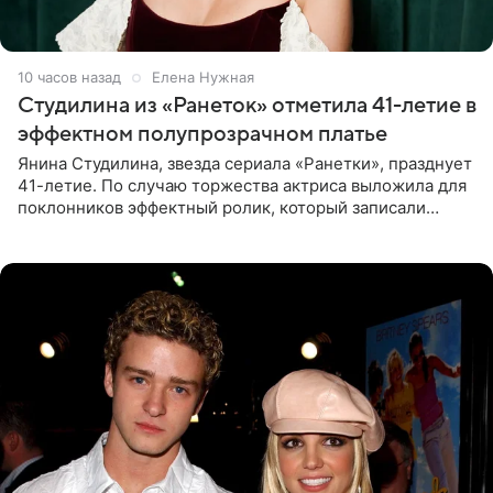
10 часов назад
Елена Нужная
Студилина из «Ранеток» отметила 41-летие в
эффектном полупрозрачном платье
Янина Студилина, звезда сериала «Ранетки», празднует
41-летие. По случаю торжества актриса выложила для
поклонников эффектный ролик, который записали
прошлой ночью. В кадре артистка предстала в
вечернем