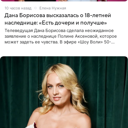
10 часов назад
Елена Нужная
Дана Борисова высказалась о 18-летней
наследнице: «Есть дочери и получше»
Телеведущая Дана Борисова сделала неожиданное
заявление о наследнице Полине Аксеновой, которое
может задеть ее чувства. В эфире «Шоу Воли» 50-
летняя знаменитость откровенно призналась, что не
считает свою дочь