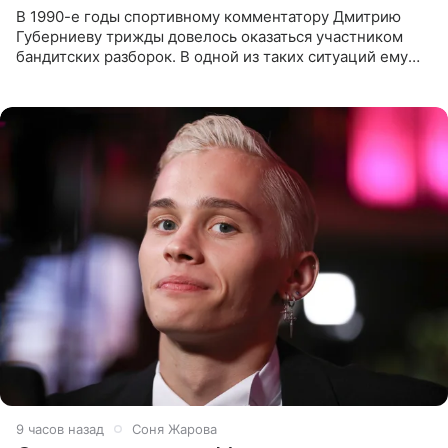
В 1990-е годы спортивному комментатору Дмитрию
Губерниеву трижды довелось оказаться участником
бандитских разборок. В одной из таких ситуаций ему
выдали тяжелый предмет и приказали вступить в драку,
однако он
9 часов назад
Соня Жарова