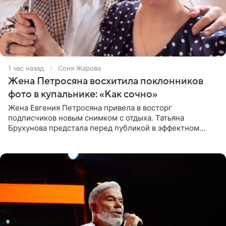
1 час назад
Соня Жарова
Жена Петросяна восхитила поклонников
фото в купальнике: «Как сочно»
Жена Евгения Петросяна привела в восторг
подписчиков новым снимком с отдыха. Татьяна
Брухунова предстала перед публикой в эффектном
черно-сиреневом монокини, позируя прямо в бассейне.
«Ох, как сочно», «Татьяна,