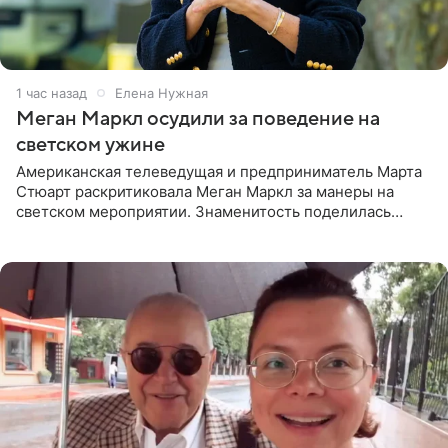
1 час назад
Елена Нужная
Меган Маркл осудили за поведение на
светском ужине
Американская телеведущая и предприниматель Марта
Стюарт раскритиковала Меган Маркл за манеры на
светском мероприятии. Знаменитость поделилась
деталями личной встречи с герцогиней Сассекской,
пишет PageSix. По