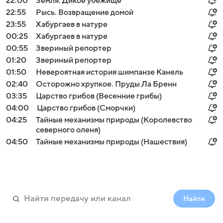
22:00
Земля. Дикое убежище
22:55
Рысь. Возвращение домой
23:55
Хабургаев в натуре
00:25
Хабургаев в натуре
00:55
Звериный репортер
01:20
Звериный репортер
01:50
Невероятная история шимпанзе Канель
02:40
Осторожно хрупкое. Пруды Ла Бренн
03:35
Царство грибов (Весенние грибы)
04:00
Царство грибов (Сморчки)
04:25
Тайные механизмы природы (Королевство
северного оленя)
04:50
Тайные механизмы природы (Нашествия)
Найти