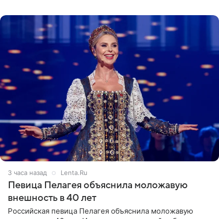
неудачно сломала ногу и перенесла операцию.
Арзамасова показала
3 часа назад
Lenta.Ru
Певица Пелагея объяснила моложавую
внешность в 40 лет
Российская певица Пелагея объяснила моложавую