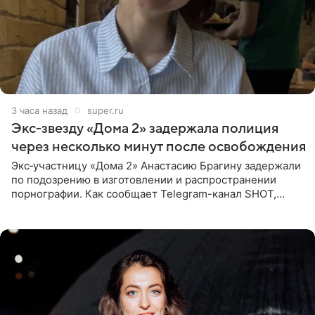
3 часа назад
super.ru
Экс‑звезду «Дома 2» задержала полиция
через несколько минут после освобождения
Экс‑участницу «Дома 2» Анастасию Брагину задержали
по подозрению в изготовлении и распространении
порнографии. Как сообщает Telegram-канал SHOT,
девушка может оказаться в СИЗО. Следствие
ходатайствует об