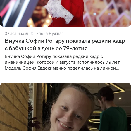
3 часа назад
Елена Нужная
Внучка Софии Ротару показала редкий кадр
с бабушкой в день ее 79-летия
Внучка Софии Ротару показала редкий кадр с
именинницей, которой 7 августа исполнилось 79 лет.
Модель София Евдокименко поделилась на личной
странице в социальной сети фотографией знаменитой
бабушки. На снимке