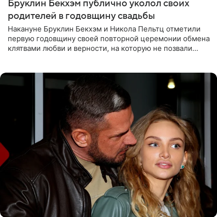
Бруклин Бекхэм публично уколол своих
родителей в годовщину свадьбы
Накануне Бруклин Бекхэм и Никола Пельтц отметили
первую годовщину своей повторной церемонии обмена
клятвами любви и верности, на которую не позвали
никого из клана Бекхэм. По словам инсайдеров, пара
считает это