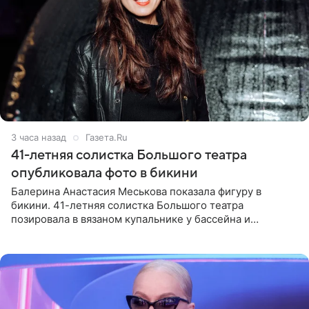
3 часа назад
Газета.Ru
41-летняя солистка Большого театра
опубликовала фото в бикини
Балерина Анастасия Меськова показала фигуру в
бикини. 41-летняя солистка Большого театра
позировала в вязаном купальнике у бассейна и
опубликовала фото в личном блоге. Артистка
поделилась кадрами с отдыха за