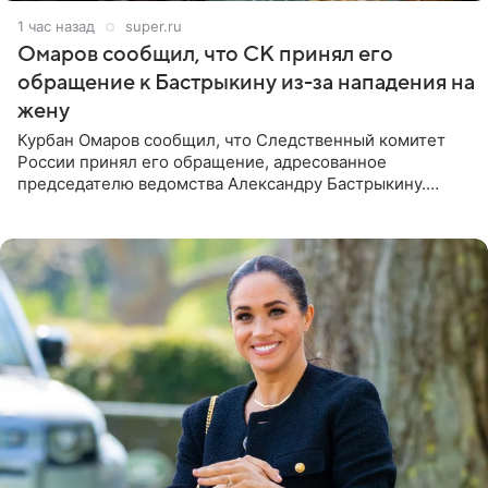
1 час назад
super.ru
Омаров сообщил, что СК принял его
обращение к Бастрыкину из-за нападения на
жену
Курбан Омаров сообщил, что Следственный комитет
России принял его обращение, адресованное
председателю ведомства Александру Бастрыкину.
Бизнесмен опубликовал ответ Информационного
центра СК в личном блоге. В