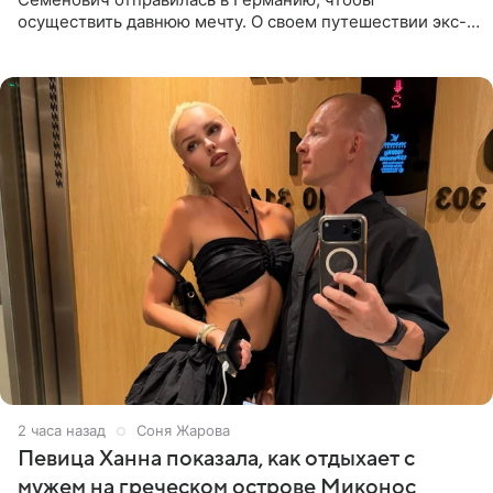
осуществить давнюю мечту. О своем путешествии экс-
солистка «Блестящих» рассказала поклонникам на
личной странице в социальной
2 часа назад
Соня Жарова
Певица Ханна показала, как отдыхает с
мужем на греческом острове Миконос