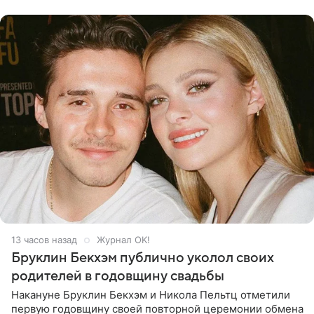
многого,
13 часов назад
Журнал OK!
Бруклин Бекхэм публично уколол своих
родителей в годовщину свадьбы
Накануне Бруклин Бекхэм и Никола Пельтц отметили
первую годовщину своей повторной церемонии обмена