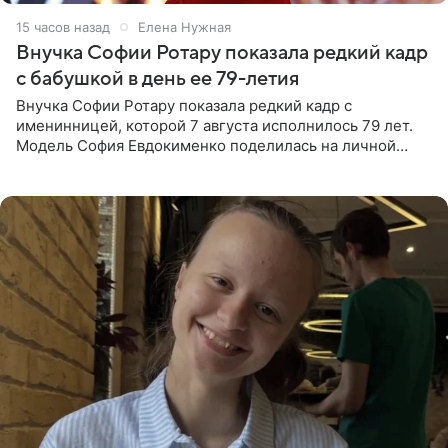
15 часов назад
Елена Нужная
Внучка Софии Ротару показала редкий кадр
с бабушкой в день ее 79-летия
Внучка Софии Ротару показала редкий кадр с
именинницей, которой 7 августа исполнилось 79 лет.
Модель София Евдокименко поделилась на личной
странице в социальной сети фотографией знаменитой
бабушки. На снимке