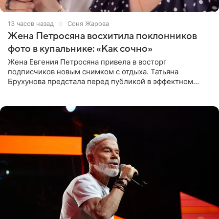
13 часов назад
Соня Жарова
Жена Петросяна восхитила поклонников
фото в купальнике: «Как сочно»
Жена Евгения Петросяна привела в восторг
подписчиков новым снимком с отдыха. Татьяна
Брухунова предстала перед публикой в эффектном
черно-сиреневом монокини, позируя прямо в бассейне.
«Ох, как сочно», «Татьяна,