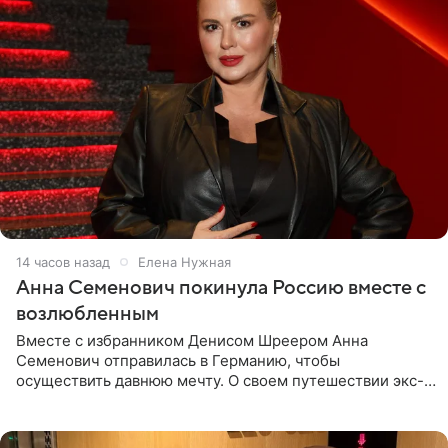
14 часов назад
Елена Нужная
Анна Семенович покинула Россию вместе с
возлюбленным
Вместе с избранником Денисом Шреером Анна
Семенович отправилась в Германию, чтобы
осуществить давнюю мечту. О своем путешествии экс-
солистка «Блестящих» рассказала поклонникам на
личной странице в социальной