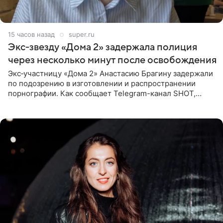
15 часов назад
super.ru
Экс‑звезду «Дома 2» задержала полиция
через несколько минут после освобождения
Экс‑участницу «Дома 2» Анастасию Брагину задержали
по подозрению в изготовлении и распространении
порнографии. Как сообщает Telegram-канал SHOT,
девушка может оказаться в СИЗО. Следствие
ходатайствует об