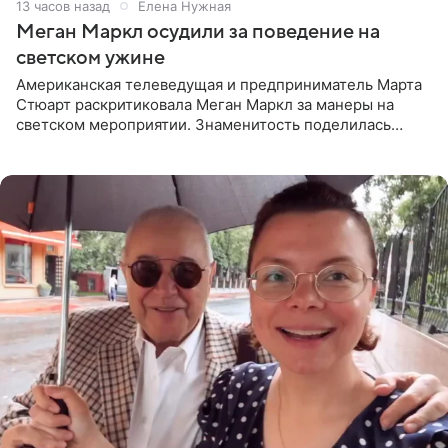
13 часов назад
Елена Нужная
Меган Маркл осудили за поведение на
светском ужине
Американская телеведущая и предприниматель Марта
Стюарт раскритиковала Меган Маркл за манеры на
светском мероприятии. Знаменитость поделилась
деталями личной встречи с герцогиней Сассекской,
пишет PageSix. По