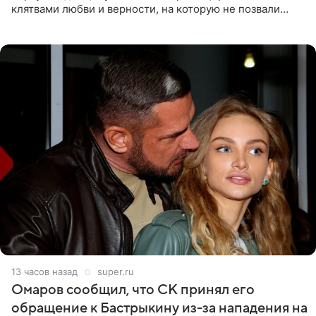
клятвами любви и верности, на которую не позвали
никого из клана Бекхэм. По словам инсайдеров, пара
считает это
13 часов назад
super.ru
Омаров сообщил, что СК принял его
обращение к Бастрыкину из-за нападения на