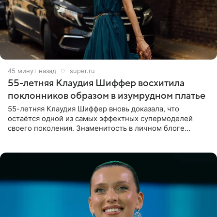
45 минут назад
super.ru
55-летняя Клаудия Шиффер восхитила
поклонников образом в изумрудном платье
55-летняя Клаудия Шиффер вновь доказала, что
остаётся одной из самых эффектных супермоделей
своего поколения. Знаменитость в личном блоге
поделилась фотографиями с недавней свадьбы, где
появилась в роли гостьи,