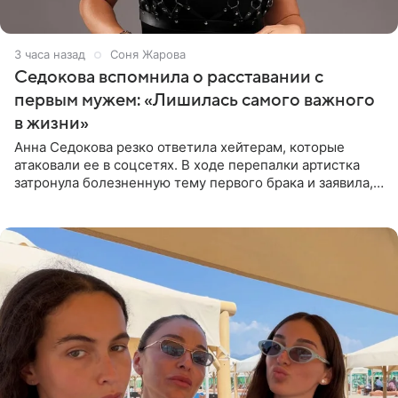
3 часа назад
Соня Жарова
Седокова вспомнила о расставании с
первым мужем: «Лишилась самого важного
в жизни»
Анна Седокова резко ответила хейтерам, которые
атаковали ее в соцсетях. В ходе перепалки артистка
затронула болезненную тему первого брака и заявила,
что чужие судьбы — не ее зона ответственности. От
Валентина