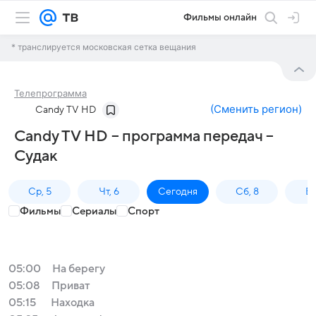
Фильмы онлайн
* транслируется московская сетка вещания
Телепрограмма
(
Сменить регион
)
Candy TV HD
Candy TV HD – программа передач –
Судак
Ср, 5
Чт, 6
Сегодня
Сб, 8
Вс
Фильмы
Сериалы
Спорт
05:00
На берегу
05:08
Приват
05:15
Находка