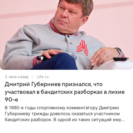
3 часа назад
Life.ru
Дмитрий Губерниев признался, что
участвовал в бандитских разборках в лихие
90-е
В 1990-е годы спортивному комментатору Дмитрию
Губерниеву трижды довелось оказаться участником
бандитских разборок. В одной из таких ситуаций ему
выдали тяжелый предмет и приказали вступить в драку,
однако он