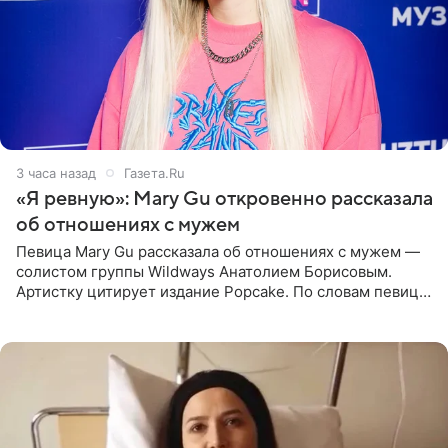
3 часа назад
Газета.Ru
«Я ревную»: Mary Gu откровенно рассказала
об отношениях с мужем
Певица Mary Gu рассказала об отношениях с мужем —
солистом группы Wildways Анатолием Борисовым.
Артистку цитирует издание Popcake. По словам певицы,
залог любви — это принять недостатки другого
человека. Также