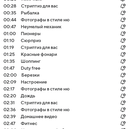
00:28
Стриптиз для вас
00:35
Рыбалка
00:44
Фотографы в стиле ню
00:47
Неумелый механик
01:00
Пионеры
01:10
Сюрприз
01:19
Стриптиз для вас
01:25
Красные фонари
01:35
Шоппинг
01:47
Duty free
02:00
Березки
02:09
Настроение
02:17
Фотографы в стиле ню
02:20
Дождь
02:31
Стриптиз для вас
02:36
Фотографы в стиле ню
02:39
Домашнее видео
02:47
Фитнес