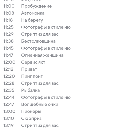
11:00
Пробуждение
11:08
Автомойка
11:18
На берегу
11:25
Фотографы в стиле ню
11:29
Стриптиз для вас
11:38
Бестолковщина
11:45
Фотографы в стиле ню
11:47
Огненная женщина
12:00
Сервис яхт
12:12
Приват
12:20
Пинг понг
12:28
Стриптиз для вас
12:35
Рыбалка
12:44
Фотографы в стиле ню
12:47
Волшебные очки
13:00
Пионеры
13:10
Сюрприз
13:19
Стриптиз для вас