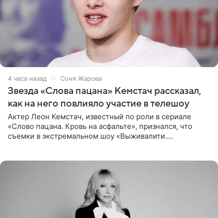
4 часа назад
Соня Жарова
Звезда «Слова пацана» Кемстач рассказал,
как на него повлияло участие в телешоу
Актер Леон Кемстач, известный по роли в сериале
«Слово пацана. Кровь на асфальте», признался, что
съемки в экстремальном шоу «Выживалити.
Наследники» кардинально повлияли на его образ жизни.
Подробностями он