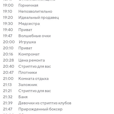
19:00
Горничная
19:10
Непозволительно
19:20
Идеальный продавец
19:30
Медсестра
19:40
Приват
19:47
Волшебные очки
20:00
Игрушка
20:10
Приват
20:16
Компромат
20:28
Цена ремонта
20:40
Стриптиз для вас
20:47
Плотники
21:00
Комната отдыха
21:13
Заложник
21:21
Стриптиз для вас
21:32
Баня
21:39
Девочки из стриптиз клубов
21:47
Прирожденный боксер