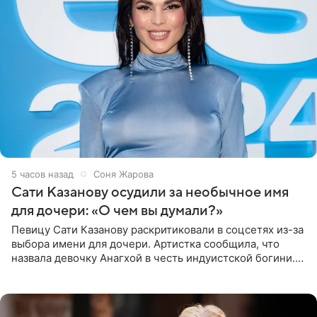
5 часов назад
Соня Жарова
Сати Казанову осудили за необычное имя
для дочери: «О чем вы думали?»
Певицу Сати Казанову раскритиковали в соцсетях из-за
выбора имени для дочери. Артистка сообщила, что
назвала девочку Анагхой в честь индуистской богини.
При этом исполнительница скрывала это имя от
поклонников