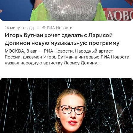
14 минут назад
© РИА Новости
Игорь Бутман хочет сделать с Ларисой
Долиной новую музыкальную программу
МОСКВА, 8 авг — РИА Новости. Народный артист
России, джазмен Игорь Бутман в интервью РИА Новости
назвал народную артистку Ларису Долину
великолепной певицей и рассказал о желании сделать с
ней новую совместную