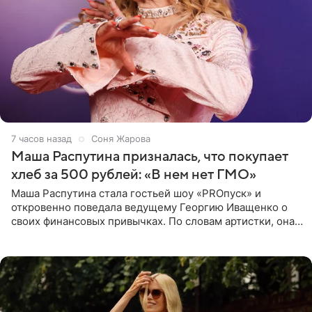
7 часов назад
Соня Жарова
Маша Распутина призналась, что покупает
хлеб за 500 рублей: «В нем нет ГМО»
Маша Распутина стала гостьей шоу «PROпуск» и
откровенно поведала ведущему Георгию Иващенко о
своих финансовых привычках. По словам артистки, она
давно перестала следить за тратами и может позволить
себе жить,