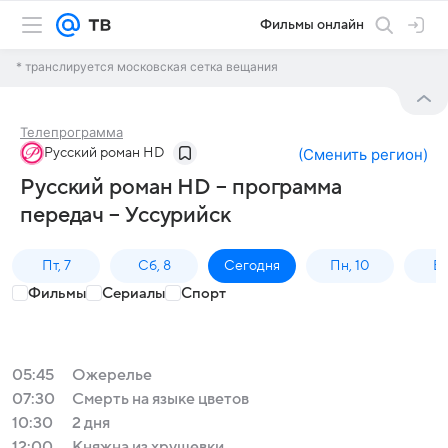
Фильмы онлайн
* транслируется московская сетка вещания
Телепрограмма
Русский роман HD
(
Сменить регион
)
Русский роман HD – программа
передач – Уссурийск
Пт, 7
Сб, 8
Сегодня
Пн, 10
Вт,
Фильмы
Сериалы
Спорт
05:45
Ожерелье
07:30
Смерть на языке цветов
10:30
2 дня
12:00
Княжна из хрущевки