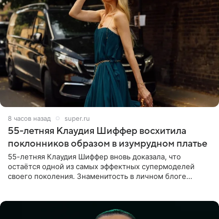
8 часов назад
super.ru
55-летняя Клаудия Шиффер восхитила
поклонников образом в изумрудном платье
55-летняя Клаудия Шиффер вновь доказала, что
остаётся одной из самых эффектных супермоделей
своего поколения. Знаменитость в личном блоге
поделилась фотографиями с недавней свадьбы, где
появилась в роли гостьи,