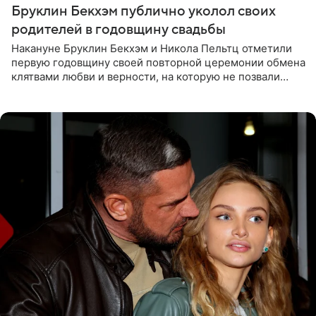
Бруклин Бекхэм публично уколол своих
родителей в годовщину свадьбы
Накануне Бруклин Бекхэм и Никола Пельтц отметили
первую годовщину своей повторной церемонии обмена
клятвами любви и верности, на которую не позвали
никого из клана Бекхэм. По словам инсайдеров, пара
считает это