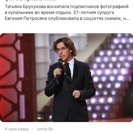
Татьяна Брухунова восхитила подписчиков фотографией
в купальнике во время отдыха. 37-летняя супруга
Евгения Петросяна опубликовала в соцсетях снимок, на
котором позирует у бассейна в белоснежном монокини
с
4 часа назад
Lenta.Ru