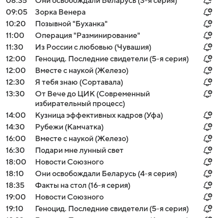
08:35
Они освобождали Беларусь (3-я серия)
09:05
Зорка Венера
10:20
Позывной "Буханка"
11:00
Операция "Разминирование"
11:30
Из России с любовью (Чувашия)
12:00
Геноцид. Последние свидетели (5-я серия)
12:00
Вместе с наукой (Железо)
12:30
Я тебя знаю (Сортавала)
13:30
От Вече до ЦИК (Современный
избирательный процесс)
14:00
Кузница эффективных кадров (Уфа)
14:30
Рубежи (Камчатка)
16:00
Вместе с наукой (Железо)
16:30
Подари мне лунный свет
18:00
Новости Союзного
18:10
Они освобождали Беларусь (4-я серия)
18:35
Факты на стол (16-я серия)
19:00
Новости Союзного
19:10
Геноцид. Последние свидетели (5-я серия)