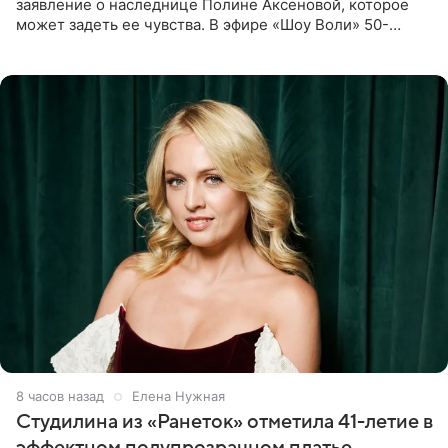
заявление о наследнице Полине Аксеновой, которое
может задеть ее чувства. В эфире «Шоу Воли» 50-
летняя знаменитость откровенно призналась, что не
считает свою дочь
8 часов назад
Елена Нужная
Студилина из «Ранеток» отметила 41-летие в