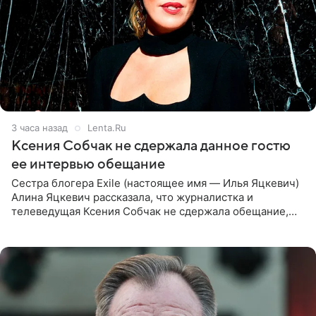
3 часа назад
Lenta.Ru
Ксения Собчак не сдержала данное гостю
ее интервью обещание
Сестра блогера Exile (настоящее имя — Илья Яцкевич)
Алина Яцкевич рассказала, что журналистка и
телеведущая Ксения Собчак не сдержала обещание,
которое дала ему во время интервью с ним. Об этом она
заявила в