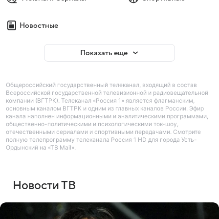
Новостные
Показать еще
Общероссийский государственный телеканал, входящий в состав
Всероссийской государственной телевизионной и радиовещательной
компании (ВГТРК). Телеканал «Россия 1» является флагманским,
основным каналом ВГТРК и одним из главных каналов России. Эфир
канала наполнен информационными и аналитическими программами,
общественно-политическими и психологическими ток-шоу,
отечественными сериалами и спортивными передачами. Смотрите
полную телепрограмму телеканала Россия 1 HD для города Усть-
Ордынский на «ТВ Mail».
Новости ТВ