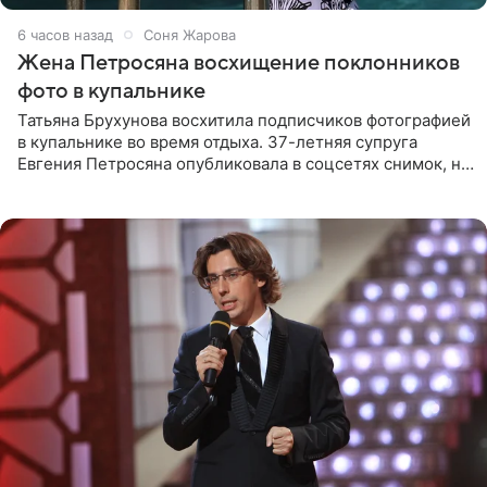
6 часов назад
Соня Жарова
Жена Петросяна восхищение поклонников
фото в купальнике
Татьяна Брухунова восхитила подписчиков фотографией
в купальнике во время отдыха. 37-летняя супруга
Евгения Петросяна опубликовала в соцсетях снимок, на
котором позирует у бассейна в белоснежном монокини
с