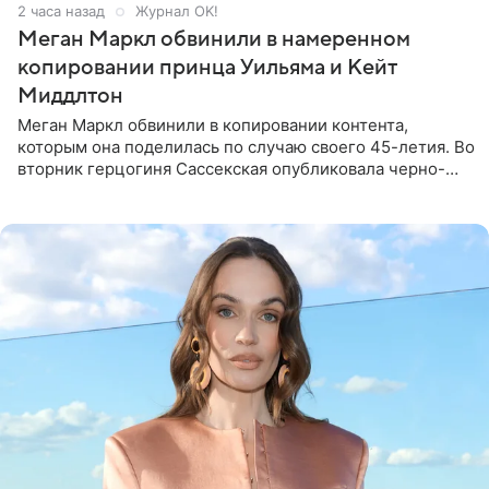
2 часа назад
Журнал OK!
Меган Маркл обвинили в намеренном
копировании принца Уильяма и Кейт
Миддлтон
Меган Маркл обвинили в копировании контента,
которым она поделилась по случаю своего 45-летия. Во
вторник герцогиня Сассекская опубликовала черно-
белую фотографию, на которой она прыгает в бассейн с
воздушными