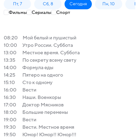
Пт, 7
Сб, 8
Сегодня
Пн, 10
Вт,
Фильмы
Сериалы
Спорт
08:20
Мой белый и пушистый
10:00
Утро России. Суббота
13:00
Местное время. Суббота
13:35
По секрету всему свету
14:00
Формула еды
14:25
Пятеро на одного
15:10
Сто к одному
16:00
Вести
16:30
Наши. Военкоры
17:00
Доктор Мясников
18:00
Большие перемены
19:00
Вести
19:30
Вести. Местное время
19:50
Юмор! Юмор!! Юмор!!!