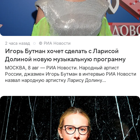
2 часа назад
© РИА Новости
Игорь Бутман хочет сделать с Ларисой
Долиной новую музыкальную программу
МОСКВА, 8 авг — РИА Новости. Народный артист
России, джазмен Игорь Бутман в интервью РИА Новости
назвал народную артистку Ларису Долину
великолепной певицей и рассказал о желании сделать с
ней новую совместную