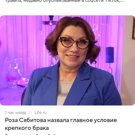
Трампа, недавно опубликованный в соцсети TikTok,
остался без звуковой дорожки в виде песни August
(«Август») американской
1 час назад
Life.ru
Роза Сябитова назвала главное условие
крепкого брака