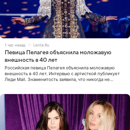
1 час назад
Lenta.Ru
Певица Пелагея объяснила моложавую
внешность в 40 лет
Российская певица Пелагея объяснила моложавую
внешность в 40 лет. Интервью с артисткой публикует
Леди Mail. Знаменитость заявила, что никогда не
прибегала к филлерам. При этом она регулярно
посещает