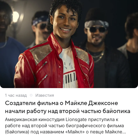
2 часа назад
Известия
Создатели фильма о Майкле Джексоне
начали работу над второй частью байопика
Американская киностудия Lionsgate приступила к
работе над второй частью биографического фильма
(байопика) под названием «Майкл» о певце Майкле
Джексоне. Об этом 6 августа сообщил онлайн-ресурс