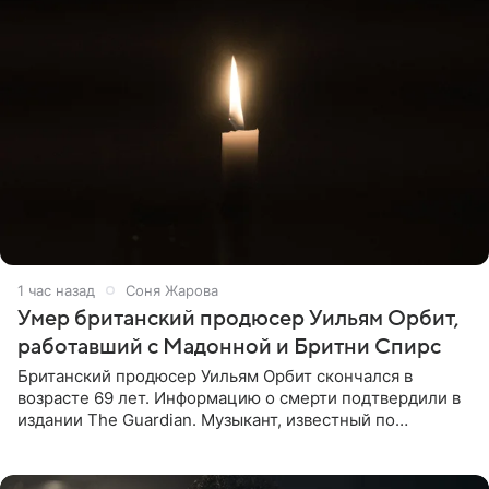
1 час назад
Соня Жарова
Умер британский продюсер Уильям Орбит,
работавший с Мадонной и Бритни Спирс
Британский продюсер Уильям Орбит скончался в
возрасте 69 лет. Информацию о смерти подтвердили в
издании The Guardian. Музыкант, известный по
сотрудничеству с Мадонной, Бритни Спирс и
коллективами Blur и U2,