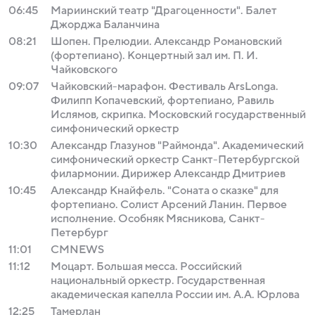
06:45
Мариинский театр "Драгоценности". Балет
Джорджа Баланчина
08:21
Шопен. Прелюдии. Александр Романовский
(фортепиано). Концертный зал им. П. И.
Чайковского
09:07
Чайковский-марафон. Фестиваль ArsLonga.
Филипп Копачевский, фортепиано, Равиль
Ислямов, скрипка. Московский государственный
симфонический оркестр
10:30
Александр Глазунов "Раймонда". Академический
симфонический оркестр Санкт-Петербургской
филармонии. Дирижер Александр Дмитриев
10:45
Александр Кнайфель. "Соната о сказке" для
фортепиано. Солист Арсений Ланин. Первое
исполнение. Особняк Мясникова, Санкт-
Петербург
11:01
СМNEWS
11:12
Моцарт. Большая месса. Российский
национальный оркестр. Государственная
академическая капелла России им. А.А. Юрлова
12:25
Тамерлан