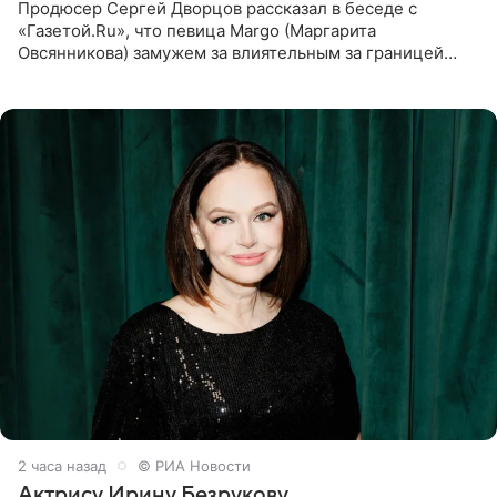
Продюсер Сергей Дворцов рассказал в беседе с
«Газетой.Ru», что певица Margo (Маргарита
Овсянникова) замужем за влиятельным за границей
бизнесменом. По словам Дворцова, о браке протеже
Филиппа Киркорова в
2 часа назад
© РИА Новости
Актрису Ирину Безрукову