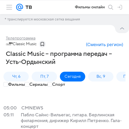
Фильмы онлайн
* транслируется московская сетка вещания
Телепрограмма
Classic Music
(
Сменить регион
)
Classic Music – программа передач –
Усть-Ордынский
Чт, 6
Пт, 7
Сегодня
Вс, 9
Пн,
Фильмы
Сериалы
Спорт
05:00
СМNEWS
05:11
Пабло Сайнс-Вильегас, гитара. Берлинская
филармония, дирижер Кирилл Петренко. Гала-
концерт