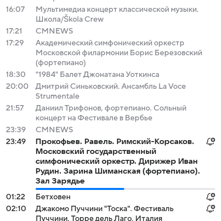
16:07
Мультимедиа концерт классической музыки.
Школа/Škola Crew
17:21
СМNEWS
17:29
Академический симфонический оркестр
Московской филармонии Борис Березовский
(фортепиано)
18:30
"1984" Балет Джонатана Уоткинса
20:00
Дмитрий Синьковский. Ансамбль La Voce
Strumentale
21:57
Даниил Трифонов, фортепиано. Сольный
концерт на Фестивале в Вербье
23:39
СМNEWS
23:49
Прокофьев. Равель. Римский-Корсаков.
Московский государственный
симфонический оркестр. Дирижер Иван
Рудин. Зарина Шиманская (фортепиано).
Зал Зарядье
01:22
Бетховен
02:10
Джакомо Пуччини "Тоска". Фестиваль
Пуччини, Торре дель Лаго, Италия