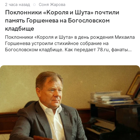
2 часа назад
Соня Жарова
Поклонники «Короля и Шута» почтили
память Горшенева на Богословском
кладбище
Поклонники «Короля и Шута» в день рождения Михаила
Горшенева устроили стихийное собрание на
Богословском кладбище. Как передает 78.ru, фанаты
пришли почтить память лидера коллектива, которому
сегодня могло бы