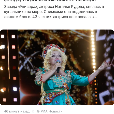
Звезда «Универа», актриса Наталья Рудова, снялась в
купальнике на море. Снимками она поделилась в
личном блоге. 43-летняя актриса позировала в
бордовом крошечном бикини с золотыми деталями.
Волосы Рудова
46 минут назад
© РИА Новости