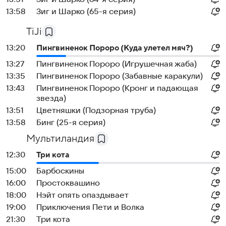
13:58
Зиг и Шарко (65-я серия)
TiJi
13:20
Пингвиненок Пороро (Куда улетел мяч?)
13:27
Пингвиненок Пороро (Игрушечная жаба)
13:35
Пингвиненок Пороро (Забавные каракули)
13:43
Пингвиненок Пороро (Кронг и падающая
звезда)
13:51
Цветняшки (Подзорная труба)
13:58
Бинг (25-я серия)
Мультиландия
12:30
Три кота
15:00
Барбоскины
16:00
Простоквашино
18:00
Нэйт опять опаздывает
19:00
Приключения Пети и Волка
21:30
Три кота