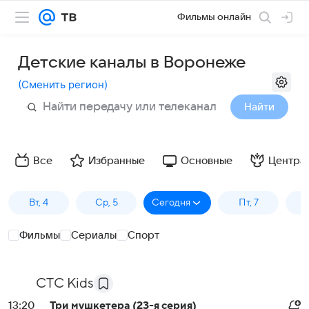
Фильмы онлайн
Детские каналы в Воронеже
(
Сменить регион
)
Найти
Все
Избранные
Основные
Центра
Вт, 4
Ср, 5
Сегодня
Пт, 7
Фильмы
Сериалы
Спорт
СТС Kids
13:20
Три мушкетера (23-я серия)