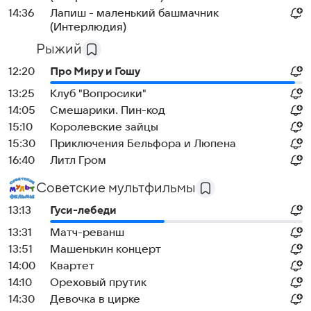
14:36
Лапиш - маленький башмачник
(Интерлюдия)
Рыжий
12:20
Про Миру и Гошу
13:25
Клуб "Вопросики"
14:05
Смешарики. Пин-код
15:10
Королевские зайцы
15:30
Приключения Бельфора и Люпена
16:40
Литл Гром
Советские мультфильмы
13:13
Гуси-лебеди
13:31
Матч-реванш
13:51
Мaшенькин кoнцерт
14:00
Квартет
14:10
Ореховый прутик
14:30
Девочка в цирке