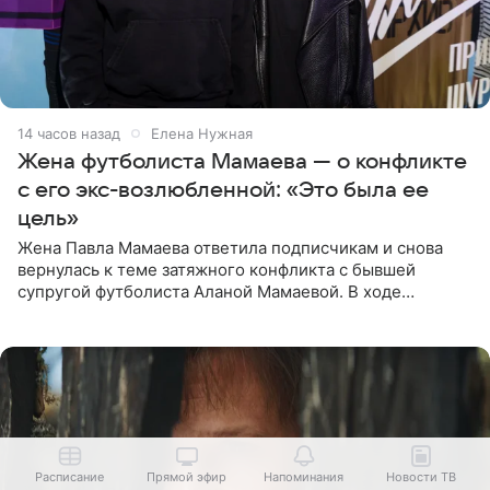
14 часов назад
Елена Нужная
Жена футболиста Мамаева — о конфликте
с его экс-возлюбленной: «Это была ее
цель»
Жена Павла Мамаева ответила подписчикам и снова
вернулась к теме затяжного конфликта с бывшей
супругой футболиста Аланой Мамаевой. В ходе
общения с аудиторией один из пользователей
признался, что раньше судил о
Расписание
Прямой эфир
Напоминания
Новости ТВ