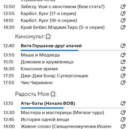
13:50
Забезу. Уши с хвостиком (Кем стать?)
13:55
Карбот. Кунг (17-я серия)
14:10
Карбот. Кунг (18-я серия)
14:30
Край Бебис Мэджик Тирс (5-я серия)
Киномульт
12:40
Витя Глушаков-друг апачей
13:55
Маша и Медведь
15:15
Домовик и кружевница
16:30
Классное время
17:25
Джи-Джи Бонд: Супергонщик
17:55
Чик-Чирикино
Радость Моя
13:15
Аты-баты (Начало ВОВ)
13:30
Мастера и мастерицы (Мягкое чудо)
13:45
История одной вещи
14:00
Живое слово (Священномученик Иоанн