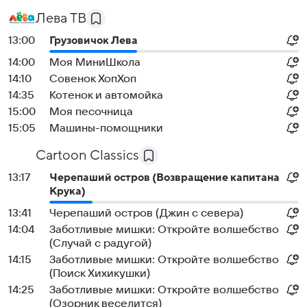
Лева ТВ
13:00
Грузовичок Лева
14:00
Моя МиниШкола
14:10
Совенок ХопХоп
14:35
Котенок и автомойка
15:00
Моя песочница
15:05
Машины-помощники
Cartoon Classics
13:17
Черепаший остров (Возвращение капитана
Крука)
13:41
Черепаший остров (Джин с севера)
14:04
Заботливые мишки: Откройте волшебство
(Случай с радугой)
14:15
Заботливые мишки: Откройте волшебство
(Поиск Хихикушки)
14:25
Заботливые мишки: Откройте волшебство
(Озорник веселится)