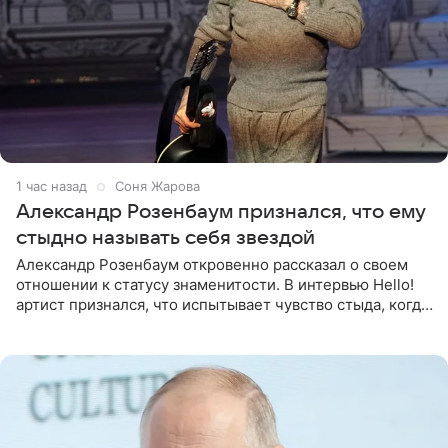
1 час назад
Соня Жарова
Александр Розенбаум признался, что ему
стыдно называть себя звездой
Александр Розенбаум откровенно рассказал о своем
отношении к статусу знаменитости. В интервью Hello!
артист признался, что испытывает чувство стыда, когда
его называют звездой. «По молодости я как‑то по пьяни