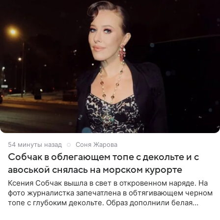
54 минуты назад
Соня Жарова
Собчак в облегающем топе с декольте и с
авоськой снялась на морском курорте
Ксения Собчак вышла в свет в откровенном наряде. На
фото журналистка запечатлена в обтягивающем черном
топе с глубоким декольте. Образ дополнили белая
юбка-миди, вьетнамки на платформе и соломенная