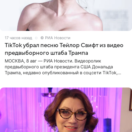
17 часов назад
© РИА Новости
TikTok убрал песню Тейлор Свифт из видео
предвыборного штаба Трампа
МОСКВА, 8 авг — РИА Новости. Видеоролик
предвыборного штаба президента США Дональда
Трампа, недавно опубликованный в соцсети TikTok,
остался без звуковой дорожки в виде песни August
(«Август») американской