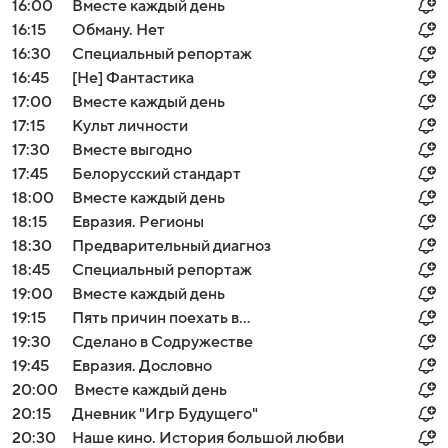
16:00
Вместе каждый день
16:15
Обману. Нет
16:30
Специальный репортаж
16:45
[Не] Фантастика
17:00
Вместе каждый день
17:15
Культ личности
17:30
Вместе выгодно
17:45
Белорусский стандарт
18:00
Вместе каждый день
18:15
Евразия. Регионы
18:30
Предварительный диагноз
18:45
Специальный репортаж
19:00
Вместе каждый день
19:15
Пять причин поехать в...
19:30
Сделано в Содружестве
19:45
Евразия. Дословно
20:00
Вместе каждый день
20:15
Дневник "Игр Будущего"
20:30
Наше кино. История большой любви