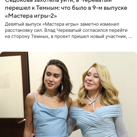
Седокова захотела уйти, а Череватый
перешел к Темным: что было в 9-м выпуске
«Мастера игры-2»
Девятый выпуск «Мастера игры» заметно изменил
расстановку сил. Влад Череватый согласился перейти
на сторону Темных, в проект пришел новый участник, а
Курбан Омаров и Анна Седокова оказались под таким
давлением.