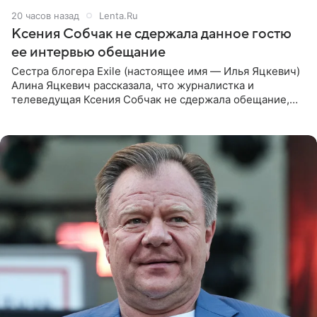
20 часов назад
Lenta.Ru
Ксения Собчак не сдержала данное гостю
ее интервью обещание
Сестра блогера Exile (настоящее имя — Илья Яцкевич)
Алина Яцкевич рассказала, что журналистка и
телеведущая Ксения Собчак не сдержала обещание,
которое дала ему во время интервью с ним. Об этом она
заявила в