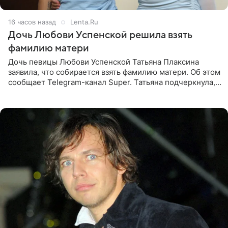
16 часов назад
Lenta.Ru
Дочь Любови Успенской решила взять
фамилию матери
Дочь певицы Любови Успенской Татьяна Плаксина
заявила, что собирается взять фамилию матери. Об этом
сообщает Telegram-канал Super. Татьяна подчеркнула,
что приняла решение о смене фамилии, поскольку
именно от