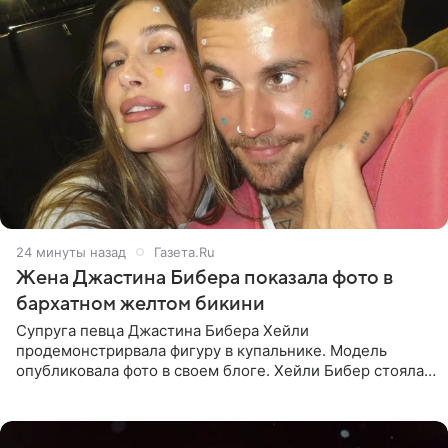
24 минуты назад
Газета.Ru
Жена Джастина Бибера показала фото в
бархатном желтом бикини
Супруга певца Джастина Бибера Хейли
продемонстрирвала фигуру в купальнике. Модель
опубликовала фото в своем блоге. Хейли Бибер стояла
перед зеркалом в желтом крошечном бархатном
бикини, которое дополнила