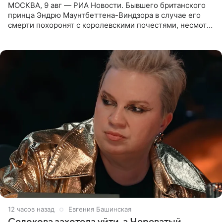
МОСКВА, 9 авг — РИА Новости. Бывшего британского
принца Эндрю Маунтбеттена-Виндзора в случае его
смерти похоронят с королевскими почестями, несмотря
на лишение всех титулов, сообщает Daily Mail со
ссылкой на
12 часов назад
Евгения Башинская