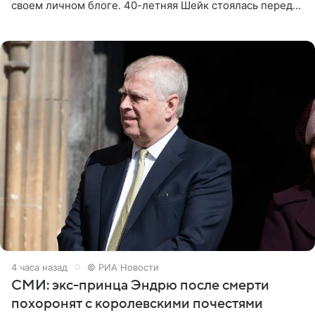
своем личном блоге. 40-летняя Шейк стоялась перед
зеркалом в черном топе с кружевом, который
дополнила
4 часа назад
© РИА Новости
СМИ: экс-принца Эндрю после смерти
похоронят с королевскими почестями