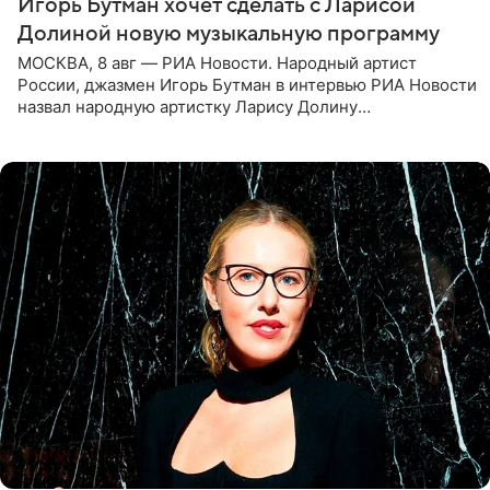
Игорь Бутман хочет сделать с Ларисой
Долиной новую музыкальную программу
МОСКВА, 8 авг — РИА Новости. Народный артист
России, джазмен Игорь Бутман в интервью РИА Новости
назвал народную артистку Ларису Долину
великолепной певицей и рассказал о желании сделать с
ней новую совместную