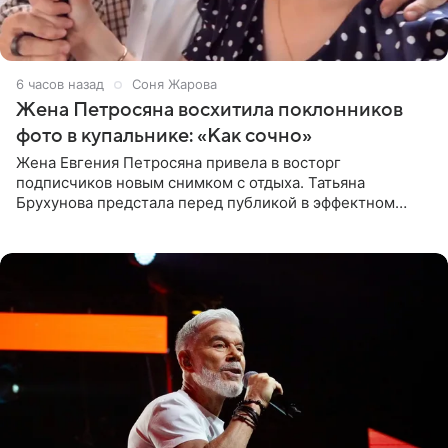
6 часов назад
Соня Жарова
Жена Петросяна восхитила поклонников
фото в купальнике: «Как сочно»
Жена Евгения Петросяна привела в восторг
подписчиков новым снимком с отдыха. Татьяна
Брухунова предстала перед публикой в эффектном
черно-сиреневом монокини, позируя прямо в бассейне.
«Ох, как сочно», «Татьяна,