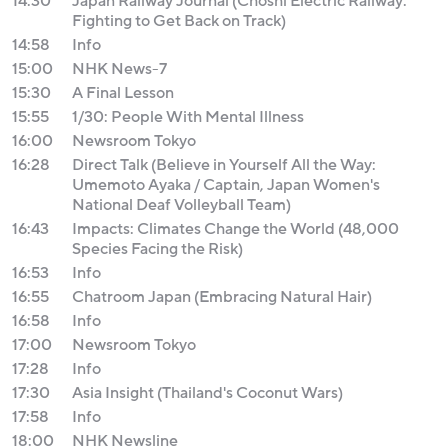
14:30
Japan Railway Journal (Choshi Electric Railway:
Fighting to Get Back on Track)
14:58
Info
15:00
NHK News-7
15:30
A Final Lesson
15:55
1/30: People With Mental Illness
16:00
Newsroom Tokyo
16:28
Direct Talk (Believe in Yourself All the Way:
Umemoto Ayaka / Captain, Japan Women's
National Deaf Volleyball Team)
16:43
Impacts: Climates Change the World (48,000
Species Facing the Risk)
16:53
Info
16:55
Chatroom Japan (Embracing Natural Hair)
16:58
Info
17:00
Newsroom Tokyo
17:28
Info
17:30
Asia Insight (Thailand's Coconut Wars)
17:58
Info
18:00
NHK Newsline