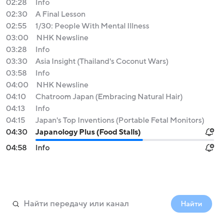
02:28
Info
02:30
A Final Lesson
02:55
1/30: People With Mental Illness
03:00
NHK Newsline
03:28
Info
03:30
Asia Insight (Thailand's Coconut Wars)
03:58
Info
04:00
NHK Newsline
04:10
Chatroom Japan (Embracing Natural Hair)
04:13
Info
04:15
Japan's Top Inventions (Portable Fetal Monitors)
04:30
Japanology Plus (Food Stalls)
04:58
Info
Найти