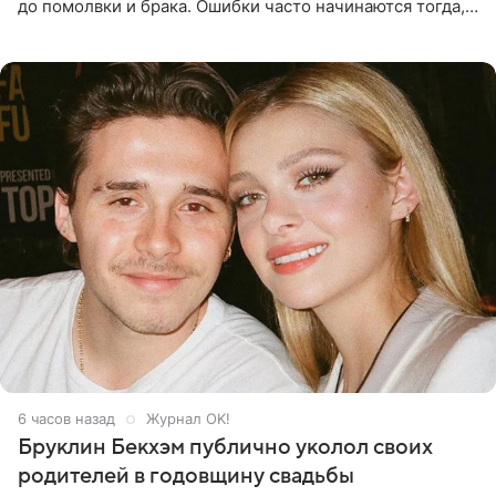
до помолвки и брака. Ошибки часто начинаются тогда,
когда один из партнеров требует от другого слишком
многого,
6 часов назад
Журнал OK!
Бруклин Бекхэм публично уколол своих
родителей в годовщину свадьбы