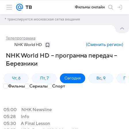
Фильмы онлайн
* транслируется московская сетка вещания
Телепрограмма
(
Сменить регион
)
NHK World HD
NHK World HD – программа передач –
Березники
Чт, 6
Пт, 7
Сегодня
Вс, 9
Пн,
Фильмы
Сериалы
Спорт
05:00
NHK Newsline
05:28
Info
05:30
A Final Lesson