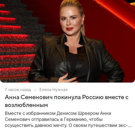
7 часов назад
Елена Нужная
Анна Семенович покинула Россию вместе с
возлюбленным
Вместе с избранником Денисом Шреером Анна
Семенович отправилась в Германию, чтобы
осуществить давнюю мечту. О своем путешествии экс-
солистка «Блестящих» рассказала поклонникам на