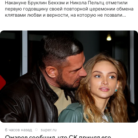
Накануне Бруклин Бекхэм и Никола Пельтц отметили
первую годовщину своей повторной церемонии обмена
клятвами любви и верности, на которую не позвали
никого из клана Бекхэм. По словам инсайдеров, пара
считает это
6 часов назад
super.ru
Омаров сообщил, что СК принял его