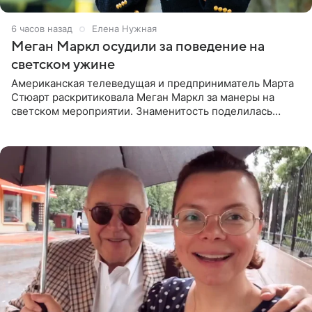
6 часов назад
Елена Нужная
Меган Маркл осудили за поведение на
светском ужине
Американская телеведущая и предприниматель Марта
Стюарт раскритиковала Меган Маркл за манеры на
светском мероприятии. Знаменитость поделилась
деталями личной встречи с герцогиней Сассекской,
пишет PageSix. По