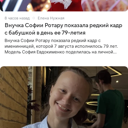
8 часов назад
Елена Нужная
Внучка Софии Ротару показала редкий кадр
с бабушкой в день ее 79-летия
Внучка Софии Ротару показала редкий кадр с
именинницей, которой 7 августа исполнилось 79 лет.
Модель София Евдокименко поделилась на личной
странице в социальной сети фотографией знаменитой
бабушки. На снимке