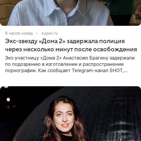
8 часов назад
super.ru
Экс‑звезду «Дома 2» задержала полиция
через несколько минут после освобождения
Экс‑участницу «Дома 2» Анастасию Брагину задержали
по подозрению в изготовлении и распространении
порнографии. Как сообщает Telegram-канал SHOT,
девушка может оказаться в СИЗО. Следствие
ходатайствует об