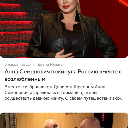
5 часов назад
Елена Нужная
Анна Семенович покинула Россию вместе с
возлюбленным
Вместе с избранником Денисом Шреером Анна
Семенович отправилась в Германию, чтобы
осуществить давнюю мечту. О своем путешествии экс-
солистка «Блестящих» рассказала поклонникам на
личной странице в социальной