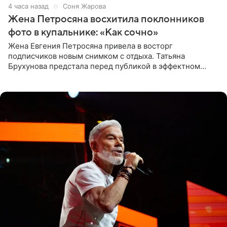
4 часа назад
Соня Жарова
Жена Петросяна восхитила поклонников
фото в купальнике: «Как сочно»
Жена Евгения Петросяна привела в восторг
подписчиков новым снимком с отдыха. Татьяна
Брухунова предстала перед публикой в эффектном
черно-сиреневом монокини, позируя прямо в бассейне.
«Ох, как сочно», «Татьяна,