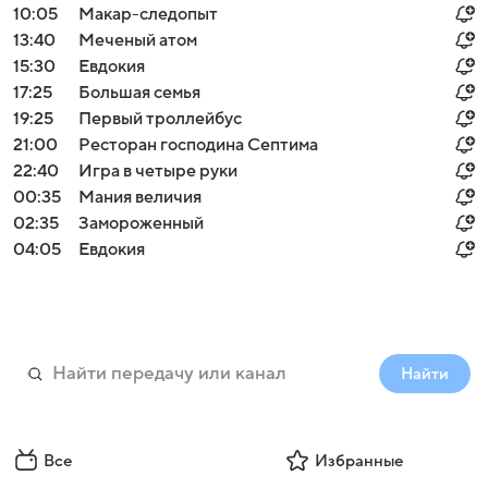
10:05
Макар-следопыт
13:40
Меченый атом
15:30
Евдокия
17:25
Большая семья
19:25
Первый троллейбус
21:00
Ресторан господина Септима
22:40
Игра в четыре руки
00:35
Мания величия
02:35
Замороженный
04:05
Евдокия
Найти
Все
Избранные