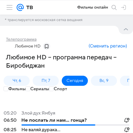
Фильмы онлайн
* транслируется московская сетка вещания
Телепрограмма
(
Сменить регион
)
Любимое HD
Любимое HD – программа передач –
Биробиджан
Чт, 6
Пт, 7
Сегодня
Вс, 9
Пн,
Фильмы
Сериалы
Спорт
05:20
Злой дух Ямбуя
06:50
Не послать ли нам... гонца?
08:25
Не валяй дурака...