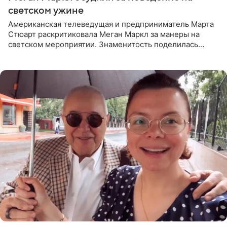
светском ужине
Американская телеведущая и предприниматель Марта
Стюарт раскритиковала Меган Маркл за манеры на
светском мероприятии. Знаменитость поделилась
деталями личной встречи с герцогиней Сассекской,
пишет PageSix. По