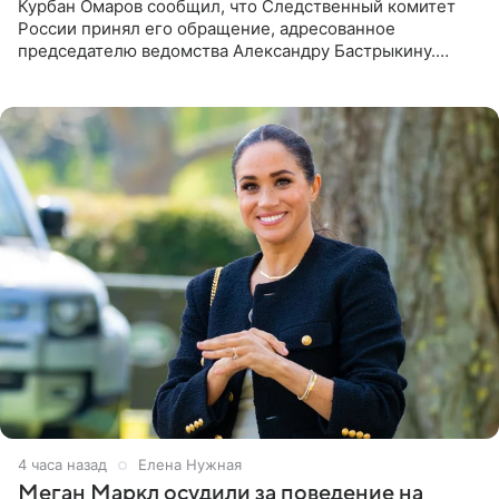
Курбан Омаров сообщил, что Следственный комитет
России принял его обращение, адресованное
председателю ведомства Александру Бастрыкину.
Бизнесмен опубликовал ответ Информационного
центра СК в личном блоге. В
4 часа назад
Елена Нужная
Меган Маркл осудили за поведение на