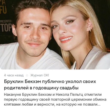
4 часа назад
Журнал OK!
Бруклин Бекхэм публично уколол своих
родителей в годовщину свадьбы
Накануне Бруклин Бекхэм и Никола Пельтц отметили
первую годовщину своей повторной церемонии обмена
клятвами любви и верности, на которую не позвали
никого из клана Бекхэм. По словам инсайдеров, пара