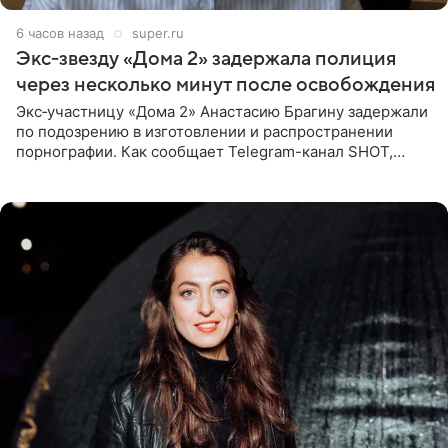
6 часов назад
super.ru
Экс‑звезду «Дома 2» задержала полиция
через несколько минут после освобождения
Экс‑участницу «Дома 2» Анастасию Брагину задержали
по подозрению в изготовлении и распространении
порнографии. Как сообщает Telegram-канал SHOT,
девушка может оказаться в СИЗО. Следствие
ходатайствует об