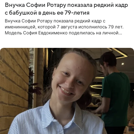
Внучка Софии Ротару показала редкий кадр
с бабушкой в день ее 79-летия
Внучка Софии Ротару показала редкий кадр с
именинницей, которой 7 августа исполнилось 79 лет.
Модель София Евдокименко поделилась на личной
странице в социальной сети фотографией знаменитой
бабушки. На снимке