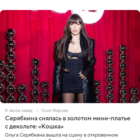
знаменитость предстала перед поклонниками в ярком
розовом купальнике с
6 часов назад
Соня Жарова
Серябкина снялась в золотом мини-платье
с декольте: «Кошка»
Ольга Серябкина вышла на сцену в откровенном