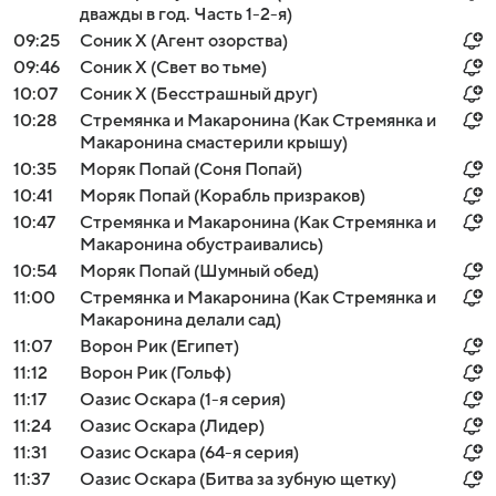
дважды в год. Часть 1-2-я)
09:25
Соник Х (Агент озорства)
09:46
Соник Х (Свет во тьме)
10:07
Соник Х (Бесстрашный друг)
10:28
Стремянка и Макаронина (Как Стремянка и
Макаронина смастерили крышу)
10:35
Моряк Попай (Соня Попай)
10:41
Моряк Попай (Корабль призраков)
10:47
Стремянка и Макаронина (Как Стремянка и
Макаронина обустраивались)
10:54
Моряк Попай (Шумный обед)
11:00
Стремянка и Макаронина (Как Стремянка и
Макаронина делали сад)
11:07
Ворон Рик (Египет)
11:12
Ворон Рик (Гольф)
11:17
Оазис Оскара (1-я серия)
11:24
Оазис Оскара (Лидер)
11:31
Оазис Оскара (64-я серия)
11:37
Оазис Оскара (Битва за зубную щетку)