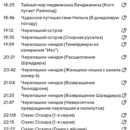
18:25
Тайный мир медвежонка Бенджамина (Кого
пугает Реймонд)
18:46
Чудесное путешествие Нильса (В дождливую
погоду)
19:12
Черепаший остров
19:35
Черепаший остров (Озорная русалка)
19:59
Черепашки-ниндзя (Тинейджеры из
измирения "Икс")
20:21
Черепашки-ниндзя (Расщепление
Шреддера)
20:42
Черепашки-ниндзя (Женщина-кошка с канала
номер 6)
21:04
Черепашки-ниндзя (Возвращение
Технодрома)
21:25
Черепашки-ниндзя (Возвращение Шреддера)
21:47
Черепашки-ниндзя (Невероятное
превращение черепашек в лилипутов)
22:08
Оазис Оскара (1-я серия)
22:15
Оазис Оскара (1-я серия)
22:22
Оазис Оскара (Гонки с яйцами)