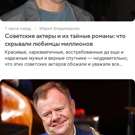
7 часов назад
Мария Владимирова
Советские актеры и их тайные романы: что
скрывали любимцы миллионов
Красивые, харизматичные, востребованные да еще и
надежные мужья и верные спутники — неудивительно,
что этих советских актеров обожали и уважали все
женщины большой страны, и наверняка не раз ставили
их в