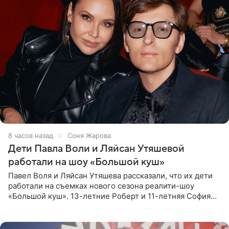
8 часов назад
Соня Жарова
Дети Павла Воли и Ляйсан Утяшевой
работали на шоу «Большой куш»
Павел Воля и Ляйсан Утяшева рассказали, что их дети
работали на съемках нового сезона реалити-шоу
«Большой куш». 13-летние Роберт и 11-летняя София
отправились вместе с родителями в Таиланд и успели
поработать