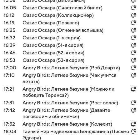
15:58
Оазис Оскара (Выбирайся)
16:05
Оазис Оскара (Счастливый билет)
16:12
Оазис Оскара (Коллекционер)
16:19
Оазис Оскара (Повезло)
16:25
Оазис Оскара (Огненная вспышка)
16:32
Оазис Оскара (1-я серия)
16:39
Оазис Оскара (51-я серия)
16:46
Оазис Оскара (52-я серия)
16:53
Оазис Оскара (53-я серия)
17:00
Angry Birds: Летнее безумие (Роб Доэрти)
17:10
Angry Birds: Летнее безумие (Чак учится
летать)
17:21
Angry Birds: Летнее безумие (Можно ли
победить Теренса?)
17:31
Angry Birds: Летнее безумие (Рост волос)
17:42
Angry Birds: Летнее безумие (Давайте
поговорим и обнимемся)
17:52
Angry Birds: Летнее безумие (Колесит)
18:03
Тайный мир медвежонка Бенджамина (Письмо
Эдгара)