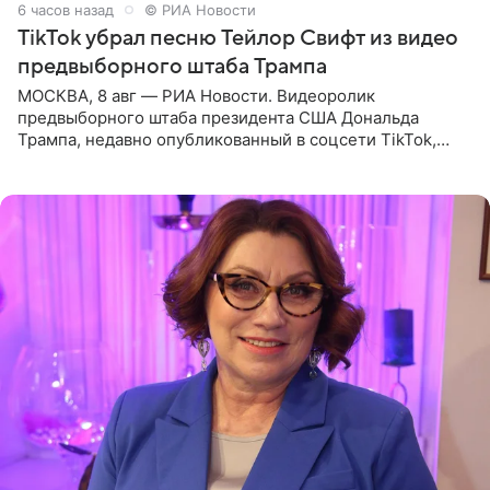
6 часов назад
© РИА Новости
TikTok убрал песню Тейлор Свифт из видео
предвыборного штаба Трампа
МОСКВА, 8 авг — РИА Новости. Видеоролик
предвыборного штаба президента США Дональда
Трампа, недавно опубликованный в соцсети TikTok,
остался без звуковой дорожки в виде песни August
(«Август») американской