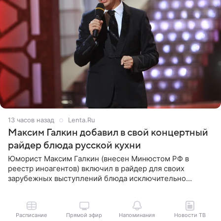
13 часов назад
Lenta.Ru
Максим Галкин добавил в свой концертный
райдер блюда русской кухни
Юморист Максим Галкин (внесен Минюстом РФ в
реестр иноагентов) включил в райдер для своих
зарубежных выступлений блюда исключительно
русской кухни. Об этом сообщает РИА Новости.
Согласно документу, в гримерную
Расписание
Прямой эфир
Напоминания
Новости ТВ