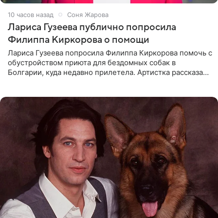
10 часов назад
Соня Жарова
Лариса Гузеева публично попросила
Филиппа Киркорова о помощи
Лариса Гузеева попросила Филиппа Киркорова помочь с
обустройством приюта для бездомных собак в
Болгарии, куда недавно прилетела. Артистка рассказала
о местных волонтерах, которые временно забирают
животных к