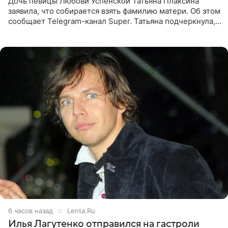
Дочь певицы Любови Успенской Татьяна Плаксина
заявила, что собирается взять фамилию матери. Об этом
сообщает Telegram-канал Super. Татьяна подчеркнула,
что приняла решение о смене фамилии, поскольку
именно от
6 часов назад
Lenta.Ru
Илья Лагутенко отправился на гастроли