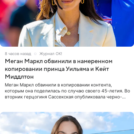
8 часов назад
Журнал OK!
Меган Маркл обвинили в намеренном
копировании принца Уильяма и Кейт
Миддлтон
Меган Маркл обвинили в копировании контента,
которым она поделилась по случаю своего 45-летия. Во
вторник герцогиня Сассекская опубликовала черно-
белую фотографию, на которой она прыгает в бассейн с
воздушными