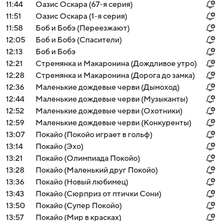
11:44
Оазис Оскара (67-я серия)
11:51
Оазис Оскара (1-я серия)
11:58
Боб и Бобэ (Переезжают)
12:05
Боб и Бобэ (Спасители)
12:13
Боб и Бобэ
12:21
Стремянка и Макаронина (Дождливое утро)
12:28
Стремянка и Макаронина (Дорога до замка)
12:36
Маленькие дождевые черви (Дымоход)
12:44
Маленькие дождевые черви (Музыканты)
12:52
Маленькие дождевые черви (Охотники)
12:59
Маленькие дождевые черви (Конкуренты)
13:07
Покайо (Покойо играет в гольф)
13:14
Покайо (Эхо)
13:21
Покайо (Олимпиада Покойо)
13:28
Покайо (Маленький друг Покойо)
13:36
Покайо (Новый любимец)
13:43
Покайо (Сюрприз от птички Сони)
13:50
Покайо (Супер Покойо)
13:57
Покайо (Мир в красках)