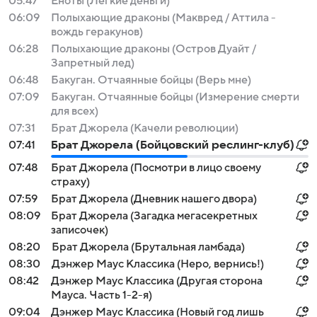
05:47
Еноты (Легкие деньги)
06:09
Полыхающие драконы (Маквред / Аттила -
вождь геракунов)
06:28
Полыхающие драконы (Остров Дуайт /
Запретный лед)
06:48
Бакуган. Отчаянные бойцы (Верь мне)
07:09
Бакуган. Отчаянные бойцы (Измерение смерти
для всех)
07:31
Брат Джорела (Качели революции)
07:41
Брат Джорела (Бойцовский реслинг-клуб)
07:48
Брат Джорела (Посмотри в лицо своему
страху)
07:59
Брат Джорела (Дневник нашего двора)
08:09
Брат Джорела (Загадка мегасекретных
записочек)
08:20
Брат Джорела (Брутальная ламбада)
08:30
Дэнжер Маус Классика (Неро, вернись!)
08:42
Дэнжер Маус Классика (Другая сторона
Мауса. Часть 1-2-я)
09:04
Дэнжер Маус Классика (Новый год лишь