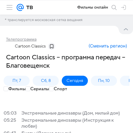
Фильмы онлайн
* транслируется московская сетка вещания
Телепрограмма
(
Сменить регион
)
Cartoon Classics
Cartoon Classics – программа передач –
Благовещенск
Пт, 7
Сб, 8
Сегодня
Пн, 10
Вт,
Фильмы
Сериалы
Спорт
05:03
Экстремальные динозавры (Дом, милый дом)
05:25
Экстремальные динозавры (Инструкция к
любви)