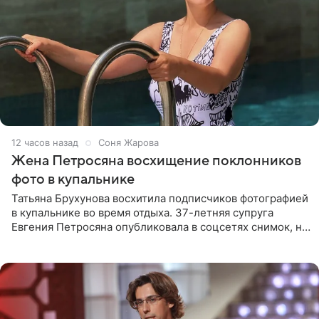
12 часов назад
Соня Жарова
Жена Петросяна восхищение поклонников
фото в купальнике
Татьяна Брухунова восхитила подписчиков фотографией
в купальнике во время отдыха. 37-летняя супруга
Евгения Петросяна опубликовала в соцсетях снимок, на
котором позирует у бассейна в белоснежном монокини
с