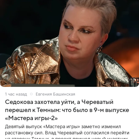
1 час назад
Евгения Башинская
Седокова захотела уйти, а Череватый
перешел к Темным: что было в 9-м выпуске
«Мастера игры-2»
Девятый выпуск «Мастера игры» заметно изменил
расстановку сил. Влад Череватый согласился перейти
на сторону Темных, в проект пришел новый участник, а