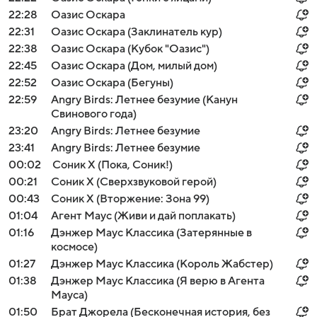
22:28
Оазис Оскара
22:31
Оазис Оскара (Заклинатель кур)
22:38
Оазис Оскара (Кубок "Оазис")
22:45
Оазис Оскара (Дом, милый дом)
22:52
Оазис Оскара (Бегуны)
22:59
Angry Birds: Летнее безумие (Канун
Свинового года)
23:20
Angry Birds: Летнее безумие
23:41
Angry Birds: Летнее безумие
00:02
Соник Х (Пока, Соник!)
00:21
Соник Х (Сверхзвуковой герой)
00:43
Соник Х (Вторжение: Зона 99)
01:04
Агент Маус (Живи и дай поплакать)
01:16
Дэнжер Маус Классика (Затерянные в
космосе)
01:27
Дэнжер Маус Классика (Король Жабстер)
01:38
Дэнжер Маус Классика (Я верю в Агента
Мауса)
01:50
Брат Джорела (Бесконечная история, без