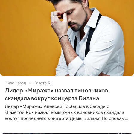
1 час назад
Газета.Ru
Лидер «Миража» назвал виновников
скандала вокруг концерта Билана
Лидер «Миража» Алексей Горбашов в беседе с
«Газетой.Ru» назвал возможных виновников скандала
вокруг последнего концерта Димы Билана. По словам
Горбашова, продумать нюансы сцены, не устроившей
зрителей, должны