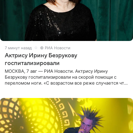
7 минут назад
© РИА Новости
Актрису Ирину Безрукову
госпитализировали
МОСКВА, 7 авг — РИА Новости. Актрису Ирину
Безрукову госпитализировали на скорой помощи с
переломом ноги. «С возрастом все реже случается что-
то впервые. Но у меня случилась необычная
“премьера”. Впервые в