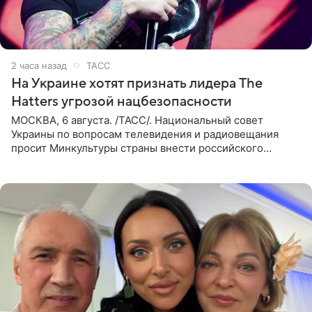
2 часа назад
ТАСС
На Украине хотят признать лидера The
Hatters угрозой нацбезопасности
МОСКВА, 6 августа. /ТАСС/. Национальный совет
Украины по вопросам телевидения и радиовещания
просит Минкультуры страны внести российского
музыканта, лидера группы The Hatters Юрия Музыченко
в список лиц,