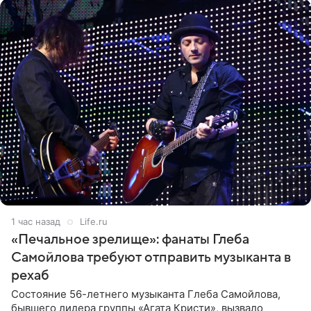
1 час назад
Life.ru
«Печальное зрелище»: фанаты Глеба
Самойлова требуют отправить музыканта в
рехаб
Состояние 56-летнего музыканта Глеба Самойлова,
бывшего лидера группы «Агата Кристи», вызвало