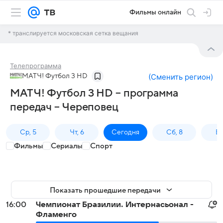
Фильмы онлайн
* транслируется московская сетка вещания
Телепрограмма
МАТЧ! Футбол 3 HD
(
Сменить регион
)
МАТЧ! Футбол 3 HD – программа
передач – Череповец
Ср, 5
Чт, 6
Сегодня
Сб, 8
Вс
Фильмы
Сериалы
Спорт
Показать прошедшие передачи
16:00
Чемпионат Бразилии. Интернасьонал -
Фламенго