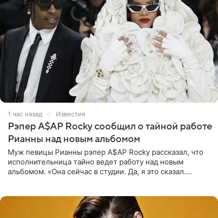
1 час назад
Известия
Рэпер A$AP Rocky сообщил о тайной работе
Рианны над новым альбомом
Муж певицы Рианны рэпер A$AP Rocky рассказал, что
исполнительница тайно ведет работу над новым
альбомом. «Она сейчас в студии. Да, я это сказал.
Прости, детка», — признался рэпер 5 августа в шоу The
Jason Lee