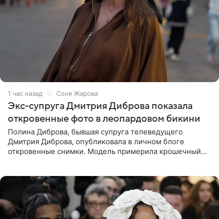
1 час назад
Соня Жарова
Экс-супруга Дмитрия Диброва показала
откровенные фото в леопардовом бикини
Полина Диброва, бывшая супруга телеведущего
Дмитрия Диброва, опубликовала в личном блоге
откровенные снимки. Модель примерила крошечный
бикини с леопардовым принтом и устроила фотосессию
в гардеробной. В