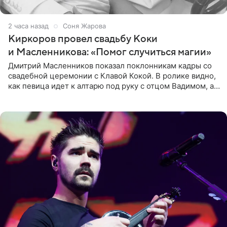
2 часа назад
Соня Жарова
Киркоров провел свадьбу Коки
и Масленникова: «Помог случиться магии»
Дмитрий Масленников показал поклонникам кадры со
свадебной церемонии с Клавой Кокой. В ролике видно,
как певица идет к алтарю под руку с отцом Вадимом, а у
алтаря ее ждут жених и Филипп Киркоров. Именно