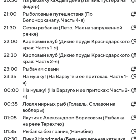
20:30
На рыбалку каждый день (Латвия. Густера на
фидер)
21:00
Рыболовные путешествия (По
Беломорканалу. Часть 4-я)
21:30
Сезон рыбалки (Лето. Мах на запруженной
речке)
22:00
Карповый клуб (Дикие пруды Краснодарского
края: Часть 1-я)
22:30
Карповый клуб (Дикие пруды Краснодарского
края: Часть 2-я)
23:00
Рыбачим с вами
23:35
На мушку! (На Варзуге и ее притоках. Часть 1-
я)
00:00
На мушку! (На Варзуге и ее притоках: Часть 2-
я)
00:35
Ловля мирных рыб (Голавль. Сплавом на
воблеры)
01:05
Якутия с Александром Борисовым (Рыбалка
на реке Терехтех)
01:35
Рыбалка без границ (Намибия)
02:30
Дикий Handmade (Безынерционная катушка.