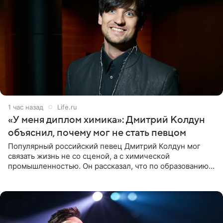
1 час назад
Life.ru
«У меня диплом химика»: Дмитрий Колдун
объяснил, почему мог не стать певцом
Популярный российский певец Дмитрий Колдун мог
связать жизнь не со сценой, а с химической
промышленностью. Он рассказал, что по образованию
является специалистом по полимерным материалам и
до начала музыкальной