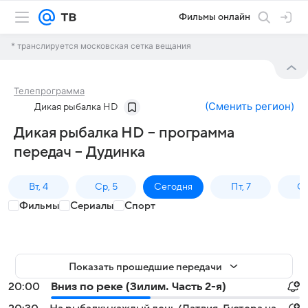
Фильмы онлайн
* транслируется московская сетка вещания
Телепрограмма
(
Сменить регион
)
Дикая рыбалка HD
Дикая рыбалка HD – программа
передач – Дудинка
Вт, 4
Ср, 5
Сегодня
Пт, 7
Сб
Фильмы
Сериалы
Спорт
Показать прошедшие передачи
20:00
Вниз по реке (Зилим. Часть 2-я)