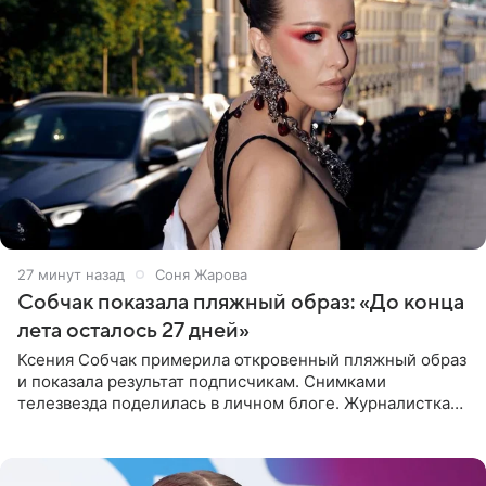
27 минут назад
Соня Жарова
Собчак показала пляжный образ: «До конца
лета осталось 27 дней»
Ксения Собчак примерила откровенный пляжный образ
и показала результат подписчикам. Снимками
телезвезда поделилась в личном блоге. Журналистка
сейчас отдыхает за рубежом. На свежем кадре Собчак
запечатлена в