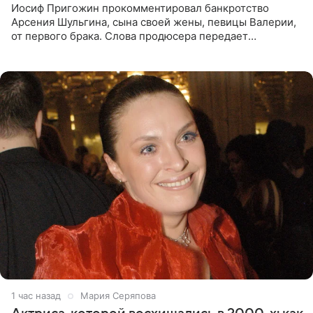
Иосиф Пригожин прокомментировал банкротство
Арсения Шульгина, сына своей жены, певицы Валерии,
от первого брака. Слова продюсера передает
«СтарХит». Пригожин признался, что не лезет в дела
взрослых детей, и
1 час назад
Мария Серяпова