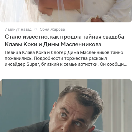
7 минут назад
Соня Жарова
Стало известно, как прошла тайная свадьба
Клавы Коки и Димы Масленникова
Певица Клава Кока и блогер Дима Масленников тайно
поженились. Подробности торжества раскрыл
инсайдер Super, близкий к семье артистки. Он сообщил,
что отец невесты остался в полном восторге от
праздника.