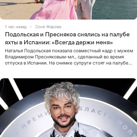
1 час назад
Соня Жарова
Подольская и Пресняков снялись на палубе
яхты в Испании: «Всегда держи меня»
Наталья Подольская показала совместный кадр с мужем
Владимиром Пресняковым-мл., сделанный во время
отпуска в Испании. На снимке супруги стоят на палубе
яхты в лучах закатного солнца. Подольская выбрала
слитный