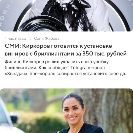
1 час назад
Соня Жарова
СМИ: Киркоров готовится к установке
виниров с бриллиантами за 350 тыс. рублей
Филипп Киркоров решил украсить свою улыбку
бриллиантами. Как сообщает Telegram-канал
«Звездач», поп-король собирается установить себе два
винира с драгоценной огранкой. Сумма, которую артист
готов выложить за