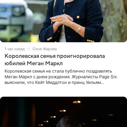
1 час назад
Соня Жарова
Королевская семья проигнорировала
юбилей Меган Маркл
Королевская семья не стала публично поздравлять
Меган Маркл с днем рождения. Журналисты Page Six
выяснили, что Кейт Миддлтон и принц Уильям
проигнорировали эту дату в своих соцсетях. По словам
экспертов,