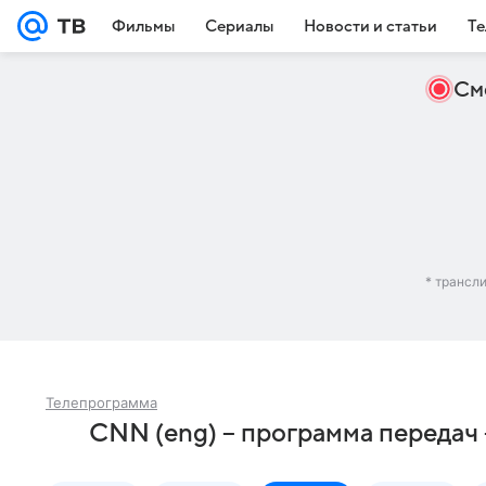
Фильмы
Сериалы
Новости и статьи
Те
См
* трансл
Телепрограмма
CNN (eng) – программа передач