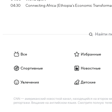
04:30
Connecting Africa (Ethiopia's Economic Transforma
Все
Избранные
Спортивные
Новостные
Увлечения
Детские
CNN — американский новостной канал, находящийся на втором м
репортажи. Вещание на английском языке. Смотрите полную телеп