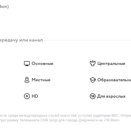
tion)
Основные
Центральные
Местные
Образовательн
HD
Для взрослых
есте среди международных служб новостей, уступая аудитории BBC. Опер
рограмму телеканала CNN (eng) для города Дзержинск на «ТВ Mail».