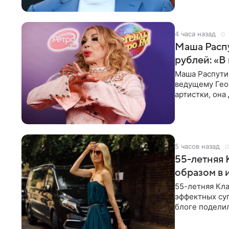
4 часа назад
Маша Распу
рублей: «В
Маша Распути
ведущему Гео
артистки, она
себе жить,
5 часов назад
55-летняя
образом в 
55-летняя Кла
эффектных су
блоге поделил
роли гостьи,