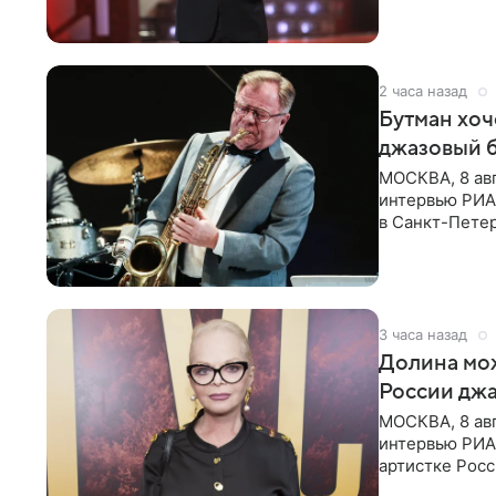
документу, в
2 часа назад
Бутман хоч
джазовый 
МОСКВА, 8 ав
интервью РИА 
в Санкт-Пете
объединит дж
3 часа назад
Долина мож
России джа
МОСКВА, 8 ав
интервью РИА
артистке Росс
первом в Рос