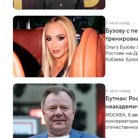
3 часа назад
Бузову с п
тренировки
Ольгу Бузову 
Ростове-на-До
Кобзева. Бузо
утром,
4 часа назад
Бутман: Ро
неакадеми
МОСКВА, 8 авг
консерватори
отечественной
исполнителей