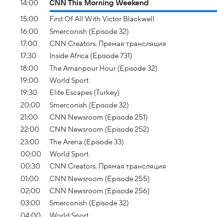
14:00
CNN This Morning Weekend
15:00
First Of All With Victor Blackwell
16:00
Smerconish (Episode 32)
17:00
CNN Creators. Прямая трансляция
17:30
Inside Africa (Episode 731)
18:00
The Amanpour Hour (Episode 32)
19:00
World Sport
19:30
Elite Escapes (Turkey)
20:00
Smerconish (Episode 32)
21:00
CNN Newsroom (Episode 251)
22:00
CNN Newsroom (Episode 252)
23:00
The Arena (Episode 33)
00:00
World Sport
00:30
CNN Creators. Прямая трансляция
01:00
CNN Newsroom (Episode 255)
02:00
CNN Newsroom (Episode 256)
03:00
Smerconish (Episode 32)
04:00
World Sport