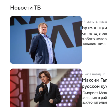
Новости ТВ
44 минуты наза
Бутман при
МОСКВА, 8 ав
любого челове
ненавистничес
принимать
2 часа назад
Максим Гал
русской ку
Юморист Макс
включил в ра
исключительно