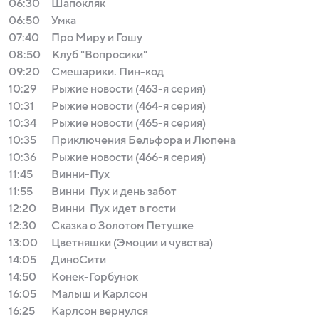
06:30
Шапокляк
06:50
Умка
07:40
Про Миру и Гошу
08:50
Клуб "Вопросики"
09:20
Смешарики. Пин-код
10:29
Рыжие новости (463-я серия)
10:31
Рыжие новости (464-я серия)
10:34
Рыжие новости (465-я серия)
10:35
Приключения Бельфора и Люпена
10:36
Рыжие новости (466-я серия)
11:45
Винни-Пух
11:55
Винни-Пух и день забот
12:20
Винни-Пух идет в гости
12:30
Сказка о Золотом Петушке
13:00
Цветняшки (Эмоции и чувства)
14:05
ДиноСити
14:50
Конек-Горбунок
16:05
Малыш и Карлсон
16:25
Карлсон вернулся