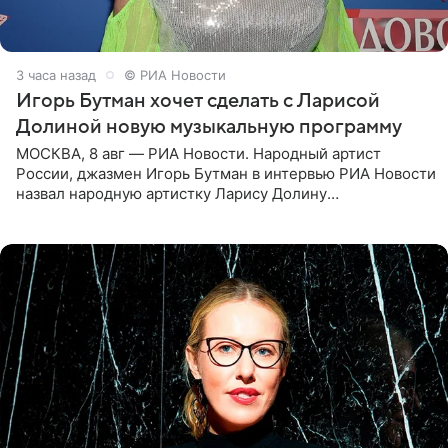
3 часа назад
© РИА Новости
Игорь Бутман хочет сделать с Ларисой
Долиной новую музыкальную программу
МОСКВА, 8 авг — РИА Новости. Народный артист
России, джазмен Игорь Бутман в интервью РИА Новости
назвал народную артистку Ларису Долину
великолепной певицей и рассказал о желании сделать с
ней новую совместную