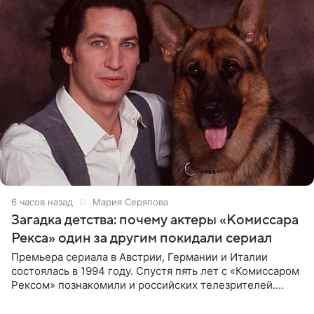
6 часов назад
Мария Серяпова
Загадка детства: почему актеры «Комиссара
Рекса» один за другим покидали сериал
Премьера сериала в Австрии, Германии и Италии
состоялась в 1994 году. Спустя пять лет с «Комиссаром
Рексом» познакомили и российских телезрителей.
Необычайно умная собака мгновенно влюбляла в себя
публику. Но и