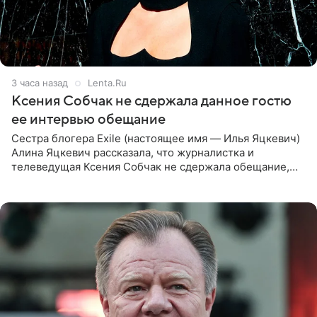
3 часа назад
Lenta.Ru
Ксения Собчак не сдержала данное гостю
ее интервью обещание
Сестра блогера Exile (настоящее имя — Илья Яцкевич)
Алина Яцкевич рассказала, что журналистка и
телеведущая Ксения Собчак не сдержала обещание,
которое дала ему во время интервью с ним. Об этом она
заявила в