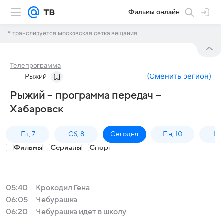
Фильмы онлайн
* транслируется московская сетка вещания
Телепрограмма
(
Сменить регион
)
Рыжий
Рыжий – программа передач –
Хабаровск
Пт, 7
Сб, 8
Сегодня
Пн, 10
Вт,
Фильмы
Сериалы
Спорт
05:40
Крокодил Гена
06:05
Чебурашка
06:20
Чебурашка идет в школу