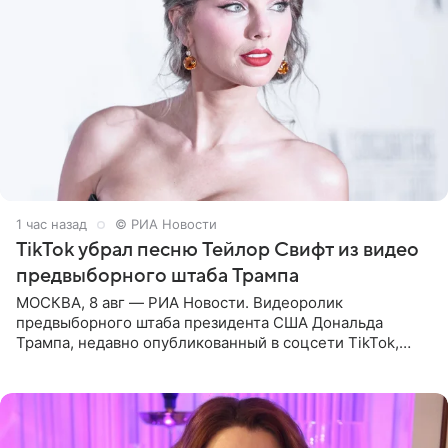
1 час назад
© РИА Новости
TikTok убрал песню Тейлор Свифт из видео
предвыборного штаба Трампа
МОСКВА, 8 авг — РИА Новости. Видеоролик
предвыборного штаба президента США Дональда
Трампа, недавно опубликованный в соцсети TikTok,
остался без звуковой дорожки в виде песни August
(«Август») американской