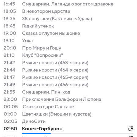
16:45
Смешарики. Легенда о золотом драконе
18:05
В некотором царстве
18:35
38 попугаев (Как лечить Удава)
18:45
Гадкий утенок
19:00
Сказка о глупом мышонке
19:10
Умка
20:10
Про Миру и Гошу
21:10
Клуб "Вопросики"
21:42
Рыжие новости (463-я серия)
21:44
Рыжие новости (464-я серия)
21:47
Рыжие новости (465-я серия)
21:49
Рыжие новости (466-я серия)
21:55
Смешарики. Пин-код
23:00
Приключения Бельфора и Люпена
00:05
Сказка о царе Салтане
01:00
Цветняшки (Эмоции и чувства)
02:05
ДиноСити
02:50
Конек-Горбунок