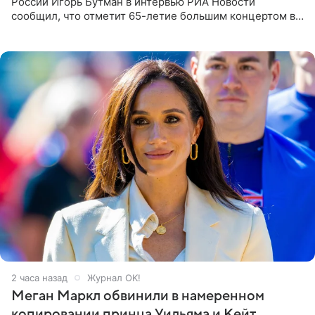
России Игорь Бутман в интервью РИА Новости
сообщил, что отметит 65-летие большим концертом в
Кремлевском дворце, а вместе с ним на сцену выйдут
его друзья —
2 часа назад
Журнал OK!
Меган Маркл обвинили в намеренном
копировании принца Уильяма и Кейт