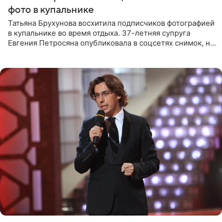
фото в купальнике
Татьяна Брухунова восхитила подписчиков фотографией
в купальнике во время отдыха. 37-летняя супруга
Евгения Петросяна опубликовала в соцсетях снимок, на
котором позирует у бассейна в белоснежном монокини
с