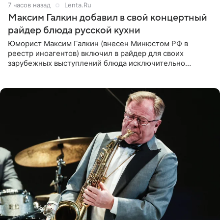
7 часов назад
Lenta.Ru
Максим Галкин добавил в свой концертный
райдер блюда русской кухни
Юморист Максим Галкин (внесен Минюстом РФ в
реестр иноагентов) включил в райдер для своих
зарубежных выступлений блюда исключительно
русской кухни. Об этом сообщает РИА Новости.
Согласно документу, в гримерную