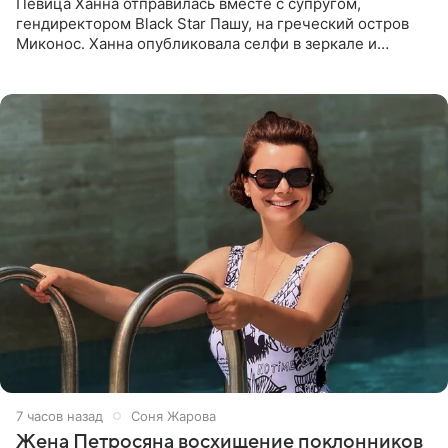
Певица Ханна отправилась вместе с супругом,
гендиректором Black Star Пашу, на греческий остров
Миконос. Ханна опубликовала селфи в зеркале и
призналась, что сейчас особенно довольна собой. По
словам певицы, она
7 часов назад
Соня Жарова
Жена Петросяна восхищение поклонников