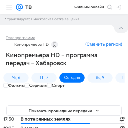
Фильмы онлайн
* транслируется московская сетка вещания
Телепрограмма
(
Сменить регион
)
Кинопремьера HD
Кинопремьера HD – программа
передач – Хабаровск
Чт, 6
Пт, 7
Сегодня
Вс, 9
Пн,
Фильмы
Сериалы
Спорт
Показать прошедшие передачи
17:50
В потерянных землях