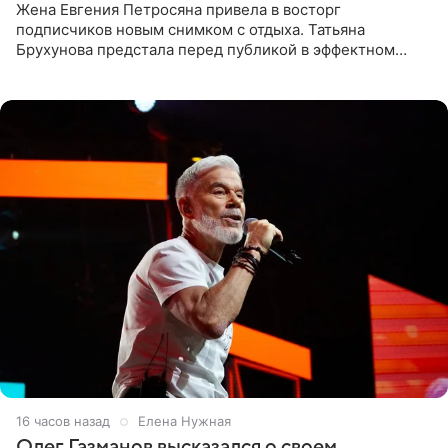
Жена Евгения Петросяна привела в восторг
подписчиков новым снимком с отдыха. Татьяна
Брухунова предстала перед публикой в эффектном
черно-сиреневом монокини, позируя прямо в бассейне.
«Ох, как сочно», «Татьяна,
16 часов назад
Елена Нужная
Олег Газманов высказался о своем