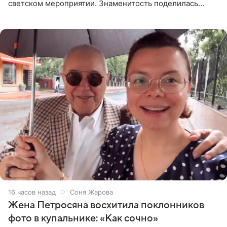
светском мероприятии. Знаменитость поделилась
деталями личной встречи с герцогиней Сассекской,
пишет PageSix. По
16 часов назад
Соня Жарова
Жена Петросяна восхитила поклонников
фото в купальнике: «Как сочно»