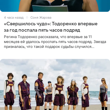
4 часа назад
Соня Жарова
«Свершилось чудо»: Тодоренко впервые
за год поспала пять часов подряд
Регина Тодоренко рассказала, что впервые за 11
месяцев ей удалось проспать пять часов подряд. Звезда
призналась, что такой подарок судьбы случился
благодаря поездке за город вместе с младшим
ребенком. Артистка