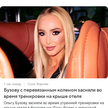
России
1 час назад
Соня Жарова
Бузову с перевязанным коленом засняли во
время тренировки на крыше отеля
Ольгу Бузову засняли во время утренней тренировки на
крыше отеля в Ростове-на-Дону. Ролик с артисткой