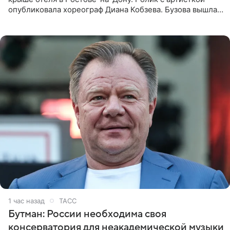
опубликовала хореограф Диана Кобзева. Бузова вышла
на занятие спортом в 32-градусную жару ранним утром,
1 час назад
ТАСС
Бутман: России необходима своя
консерватория для неакадемической музыки