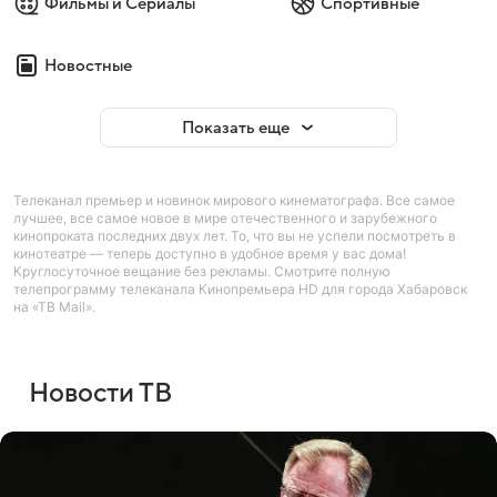
Фильмы и Сериалы
Спортивные
Новостные
Показать еще
Телеканал премьер и новинок мирового кинематографа. Все самое
лучшее, все самое новое в мире отечественного и зарубежного
кинопроката последних двух лет. То, что вы не успели посмотреть в
кинотеатре — теперь доступно в удобное время у вас дома!
Круглосуточное вещание без рекламы. Смотрите полную
телепрограмму телеканала Кинопремьера HD для города Хабаровск
на «ТВ Mail».
Новости ТВ