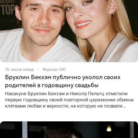
15 часов назад
Журнал OK!
Бруклин Бекхэм публично уколол своих
родителей в годовщину свадьбы
Накануне Бруклин Бекхэм и Никола Пельтц отметили
первую годовщину своей повторной церемонии обмена
клятвами любви и верности, на которую не позвали
никого из клана Бекхэм. По словам инсайдеров, пара
считает это