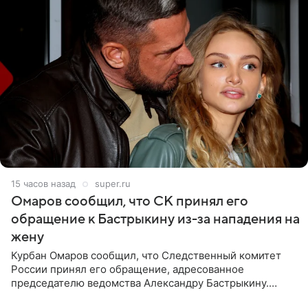
15 часов назад
super.ru
Омаров сообщил, что СК принял его
обращение к Бастрыкину из-за нападения на
жену
Курбан Омаров сообщил, что Следственный комитет
России принял его обращение, адресованное
председателю ведомства Александру Бастрыкину.
Бизнесмен опубликовал ответ Информационного