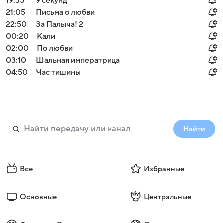
19:35
9 секунд
21:05
Письма о любви
22:50
За Палыча! 2
00:20
Кали
02:00
По любви
03:10
Шальная императрица
04:50
Час тишины
Найти
Все
Избранные
Основные
Центральные