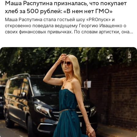
Маша Распутина призналась, что покупает
хлеб за 500 рублей: «В нем нет ГМО»
Маша Распутина стала гостьей шоу «PROпуск» и
откровенно поведала ведущему Георгию Иващенко о
своих финансовых привычках. По словам артистки, она
давно перестала следить за тратами и может позволить
себе жить,