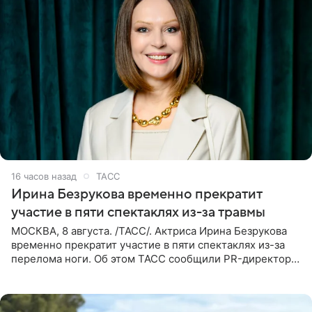
16 часов назад
ТАСС
Ирина Безрукова временно прекратит
участие в пяти спектаклях из-за травмы
МОСКВА, 8 августа. /ТАСС/. Актриса Ирина Безрукова
временно прекратит участие в пяти спектаклях из-за
перелома ноги. Об этом ТАСС сообщили PR-директор
артистки Станислав Влайку и пресс-атташе
Московского