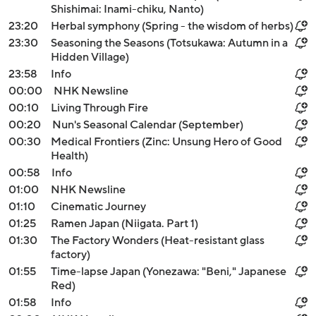
Shishimai: Inami-chiku, Nanto)
23:20
Herbal symphony (Spring - the wisdom of herbs)
23:30
Seasoning the Seasons (Totsukawa: Autumn in a
Hidden Village)
23:58
Info
00:00
NHK Newsline
00:10
Living Through Fire
00:20
Nun's Seasonal Calendar (September)
00:30
Medical Frontiers (Zinc: Unsung Hero of Good
Health)
00:58
Info
01:00
NHK Newsline
01:10
Cinematic Journey
01:25
Ramen Japan (Niigata. Part 1)
01:30
The Factory Wonders (Heat-resistant glass
factory)
01:55
Time-lapse Japan (Yonezawa: "Beni," Japanese
Red)
01:58
Info