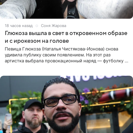
18 часов назад
Соня Жарова
Глюкоза вышла в свет в откровенном образе
и с ирокезом на голове
Певица Глюкоза (Наталья Чистякова-Ионова) снова
удивила публику своим появлением. На этот раз
артистка выбрала провокационный наряд — футболку с
принтом, имитирующим полуобнаженную грудь. Свой
образ Глюкоза