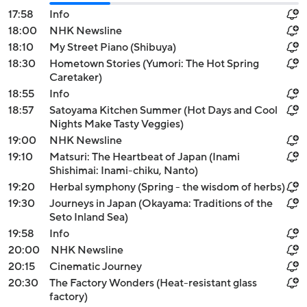
17:58
Info
18:00
NHK Newsline
18:10
My Street Piano (Shibuya)
18:30
Hometown Stories (Yumori: The Hot Spring
Caretaker)
18:55
Info
18:57
Satoyama Kitchen Summer (Hot Days and Cool
Nights Make Tasty Veggies)
19:00
NHK Newsline
19:10
Matsuri: The Heartbeat of Japan (Inami
Shishimai: Inami-chiku, Nanto)
19:20
Herbal symphony (Spring - the wisdom of herbs)
19:30
Journeys in Japan (Okayama: Traditions of the
Seto Inland Sea)
19:58
Info
20:00
NHK Newsline
20:15
Cinematic Journey
20:30
The Factory Wonders (Heat-resistant glass
factory)