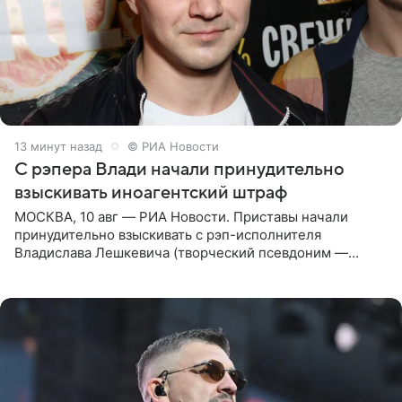
14 минут назад
© РИА Новости
С рэпера Влади начали принудительно
взыскивать иноагентский штраф
МОСКВА, 10 авг — РИА Новости. Приставы начали
принудительно взыскивать с рэп-исполнителя
Владислава Лешкевича (творческий псевдоним —
Влади; признан иноагентом в РФ) штраф за нарушение
порядка деятельности