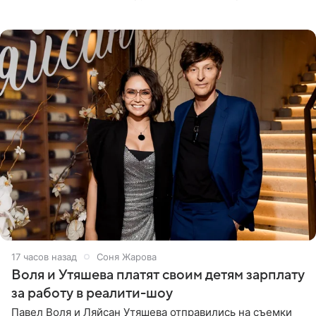
силам. Певица утверждает, что истерики и потеря
17 часов назад
Соня Жарова
Воля и Утяшева платят своим детям зарплату
за работу в реалити-шоу
Павел Воля и Ляйсан Утяшева отправились на съемки