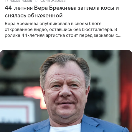
17 часов назад
Соня Жарова
44-летняя Вера Брежнева заплела косы и
снялась обнаженной
Вера Брежнева опубликовала в своем блоге
откровенное видео, оставшись без бюстгальтера. В
ролике 44-летняя артистка стоит перед зеркалом с
обнаженной грудью. Волосы певица собрала в косы и
надела головной убор.