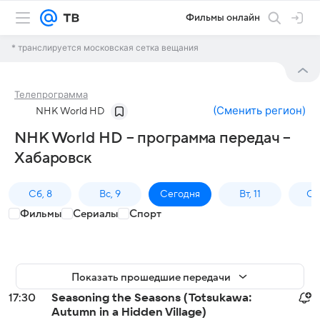
Фильмы онлайн
* транслируется московская сетка вещания
Телепрограмма
(
Сменить регион
)
NHK World HD
NHK World HD – программа передач –
Хабаровск
Сб, 8
Вс, 9
Сегодня
Вт, 11
Ср,
Фильмы
Сериалы
Спорт
Показать прошедшие передачи
17:30
Seasoning the Seasons (Totsukawa:
Autumn in a Hidden Village)