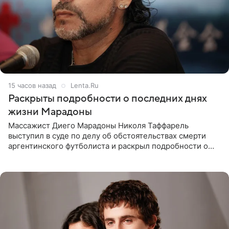
15 часов назад
Lenta.Ru
Раскрыты подробности о последних днях
жизни Марадоны
Массажист Диего Марадоны Николя Таффарель
выступил в суде по делу об обстоятельствах смерти
аргентинского футболиста и раскрыл подробности о
последних днях его жизни. Его слова приводит AFP. На
заседании