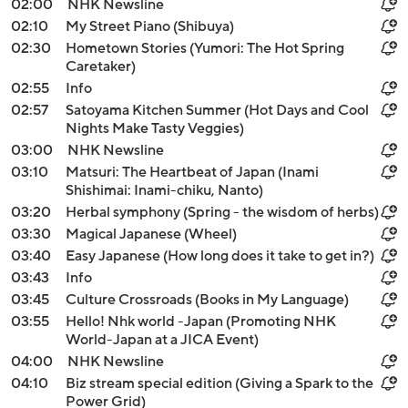
02:00
NHK Newsline
02:10
My Street Piano (Shibuya)
02:30
Hometown Stories (Yumori: The Hot Spring
Caretaker)
02:55
Info
02:57
Satoyama Kitchen Summer (Hot Days and Cool
Nights Make Tasty Veggies)
03:00
NHK Newsline
03:10
Matsuri: The Heartbeat of Japan (Inami
Shishimai: Inami-chiku, Nanto)
03:20
Herbal symphony (Spring - the wisdom of herbs)
03:30
Magical Japanese (Wheel)
03:40
Easy Japanese (How long does it take to get in?)
03:43
Info
03:45
Culture Crossroads (Books in My Language)
03:55
Hello! Nhk world -Japan (Promoting NHK
World-Japan at a JICA Event)
04:00
NHK Newsline
04:10
Biz stream special edition (Giving a Spark to the
Power Grid)