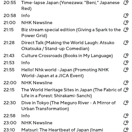
20:55
Time-lapse Japan (Yonezawa: "Beni," Japanese
Red)
20:58
Info
21:00
NHK Newsline
21:15
Biz stream special edition (Giving a Spark to the
Power Grid)
21:28
Direct Talk (Making the World Laugh: Atsuko
Okatsuka / Stand-up Comedian)
21:43
Culture Crossroads (Books in My Language)
21:53
Info
21:55
Hello! Nhk world -Japan (Promoting NHK
World-Japan at a JICA Event)
22:00
NHK Newsline
22:15
The World Heritage Sites in Japan (The Fabric of
Life in a Forest: Shirakami-Sanchi)
22:30
Dive in Tokyo (The Meguro River - A Mirror of
Urban Transformation)
22:58
Info
23:00
NHK Newsline
23:10
Matsuri: The Heartbeat of Japan (Inami