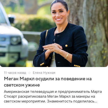
11 часов назад
Елена Нужная
Меган Маркл осудили за поведение на
светском ужине
Американская телеведущая и предприниматель Марта
Стюарт раскритиковала Меган Маркл за манеры на
светском мероприятии. Знаменитость поделилась
деталями личной встречи с герцогиней Сассекской,