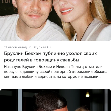
11 часов назад
Журнал OK!
Бруклин Бекхэм публично уколол своих
родителей в годовщину свадьбы
Накануне Бруклин Бекхэм и Никола Пельтц отметили
первую годовщину своей повторной церемонии обмена
клятвами любви и верности, на которую не позвали
никого из клана Бекхэм. По словам инсайдеров, пара
считает это