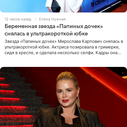
12 часов назад
Елена Нужная
Беременная звезда «Папиных дочек»
снялась в ультракороткой юбке
Звезда «Папиных дочек» Мирослава Карпович снялась в
ультракороткой юбке. Актриса позировала в гримерке,
сидя в кресле, и сделала несколько селфи. Кадры она
опубликовала на личной странице в социальной сети.