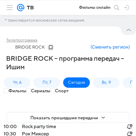
Фильмы онлайн
* транслируется московская сетка вещания
Телепрограмма
(
Сменить регион
)
BRIDGE ROCK
BRIDGE ROCK – программа передач –
Ишим
Чт, 6
Пт, 7
Сегодня
Вс, 9
Пн,
Фильмы
Сериалы
Спорт
Показать прошедшие передачи
10:00
Rock party time
10:30
Рок Миксер