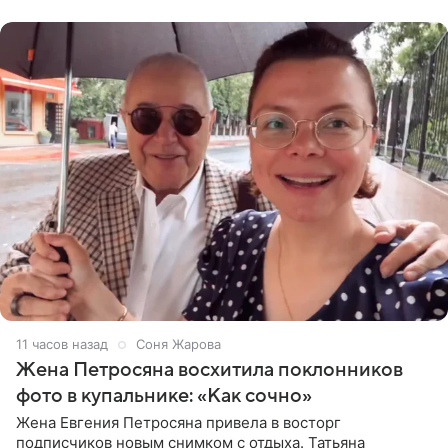
пишет PageSix. По
11 часов назад
Соня Жарова
Жена Петросяна восхитила поклонников
фото в купальнике: «Как сочно»
Жена Евгения Петросяна привела в восторг
подписчиков новым снимком с отдыха. Татьяна