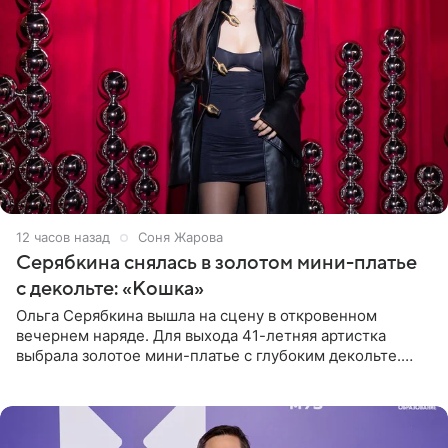
12 часов назад
Соня Жарова
Серябкина снялась в золотом мини-платье
с декольте: «Кошка»
Ольга Серябкина вышла на сцену в откровенном
вечернем наряде. Для выхода 41-летняя артистка
выбрала золотое мини-платье с глубоким декольте.
Дополнением к образу стали бежевые мюли. Стилисты
выпрямили волосы