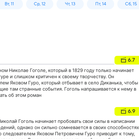
Вт, 11
Ср, 12
Чт, 13
Пт, 14
Сб, 15
6.7
ом Николае Гоголе, который в 1829 году только начинает
туре и слишком критичен к своему творчеству. Он
лем Яковом Гуро, который отбывает в село Диканька, чтобы
щие там странные события. Гоголь напрашивается к нему в
ать об этом роман
6.9
иколай Гоголь начинает пробовать свои силы в написании
ений, однако он сильно сомневается в своих способностях
о следователем Яковом Петровичем Гуро приводит к тому,