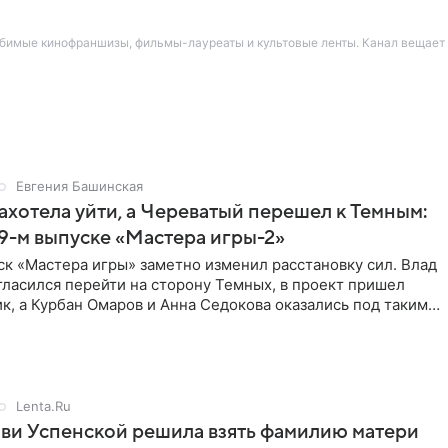
юбимые кинофраншизы, фильмы-лауреаты и культовые ленты. Канал вещает
Евгения Башинская
ахотела уйти, а Череватый перешел к Темным:
 9-м выпуске «Мастера игры-2»
к «Мастера игры» заметно изменил расстановку сил. Влад
ласился перейти на сторону Темных, в проект пришел
к, а Курбан Омаров и Анна Седокова оказались под таким
Lenta.Ru
ви Успенской решила взять фамилию матери