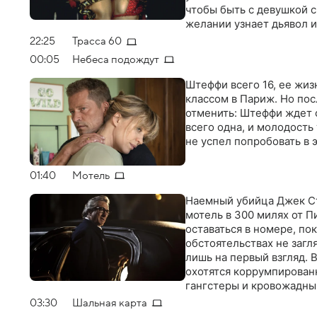
чтобы быть с девушкой с
желании узнает дьявол и
предлагает исполнить с
22:25
Трасса 60
00:05
Небеса подождут
Штеффи всего 16, ее жиз
классом в Париж. Но пос
отменить: Штеффи ждет 
всего одна, и молодость
не успел попробовать в 
01:40
Мотель
Наемный убийца Джек Ст
мотель в 300 милях от 
оставаться в номере, пок
обстоятельствах не загл
лишь на первый взгляд.
охотятся коррумпирован
гангстеры и кровожадны
пулю. Число жертв растет
03:30
Шальная карта
постояльцы мотеля