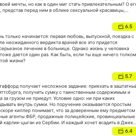
воей мечты, но как в один миг стать привлекательным? О ег
, представ перед ним в облике сексуальной красавицы,
емь желаний в обмен на душу
6.5
нь только начинается: первая любовь, выпускной, поездка с
ле неожиданного вердикта врачей все это придется
серьезное лечение в больнице. Однако жизнь у человека
 тоже дается один раз. Как быть, если ты еще ничего толком
этой жизни?
5.7
аффорд получает несложное задание: приехать в заштатны
Питтсбурга, получить сумку с таинственным содержимым и
а за грузом не приедут. Условие одно: ни при каких
ядывать внутрь сумки. Но поручение оказывается простым
 Вскоре киллер понимает, что за доверенным ему предметом
ные агенты ФБР, продажные полицейские, провинциальные
й карлик-цыган из Сербии. И каждый хочет всадить в Джека
 на глазах, и дожить до рассвета смогут далеко не все
6.4