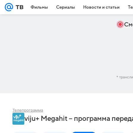
Фильмы
Сериалы
Новости и статьи
Те
См
* трансл
Телепрограмма
viju+ Megahit – программа перед