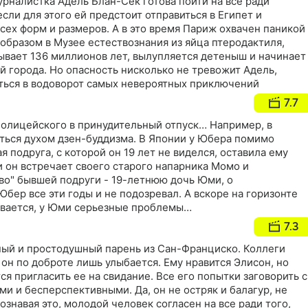
урналистка Адель Блан-Сек готова пойти на все ради
сли для этого ей предстоит отправиться в Египет и
сех форм и размеров. А в это время Париж охвачен паникой
образом в Музее естествознания из яйца птеродактиля,
тывает 136 миллионов лет, вылупляется детеныш и начинает
 города. Но опасность нисколько не тревожит Адель,
иться в водоворот самых невероятных приключений
7.7
полицейского в принудительный отпуск… Например, в
ться духом дзен-буддизма. В Японии у Юбера помимо
я подруга, с которой он 19 лет не виделся, оставила ему
 он встречает своего старого напарника Момо и
во" бывшей подруги - 19-летнюю дочь Юми, о
бер все эти годы и не подозревал. А вскоре на горизонте
зывается, у Юми серьезные проблемы…
7.3
ный и простодушный парень из Сан-Франциско. Коллеги
 он по доброте лишь улыбается. Ему нравится Элисон, но
ся пригласить ее на свидание. Все его попытки заговорить с
и и бесперспективными. Да, он не остряк и балагур, не
знавая это, молодой человек согласен на все ради того,