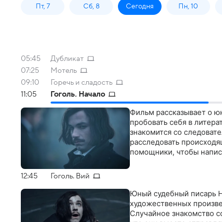
Пт, 7
Сб, 8
Сегодня
Пн, 10
05:45
Дубликат
07:25
Мотель
09:10
Горечь и сладость
11:05
Гоголь. Начало
Фильм рассказывает о юн
пробовать себя в литера
знакомится со следовате
расследовать происходя
помощники, чтобы напис
12:45
Гоголь. Вий
Юный судебный писарь Н
художественных произвед
Случайное знакомство с