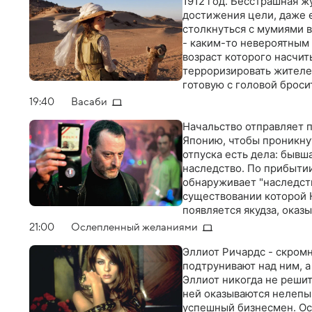
1912 год. Бесстрашная ж
достижения цели, даже е
столкнуться с мумиями в
- каким-то невероятным 
возраст которого насчи
терроризировать жителей
готовую с головой брос
19:40
Васаби
Начальство отправляет 
Японию, чтобы проникну
отпуска есть дела: бывша
наследство. По прибытии
обнаруживает "наследст
существовании которой Ю
появляется якудза, ока
21:00
Ослепленный желаниями
Эллиот Ричардс - скром
подтрунивают над ним, а
Эллиот никогда не решит
ней оказываются нелепым
успешный бизнесмен. Осо