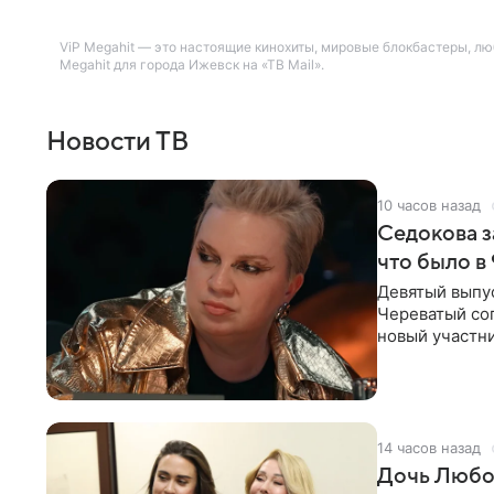
ViP Megahit — это настоящие кинохиты, мировые блокбастеры, л
Megahit для города Ижевск на «ТВ Mail».
Новости ТВ
10 часов назад
Седокова з
что было в
Девятый выпус
Череватый сог
новый участни
давлением.
14 часов назад
Дочь Любо