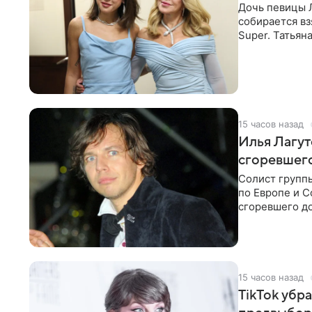
Дочь певицы Л
собирается вз
Super. Татьян
поскольку им
15 часов назад
Илья Лагут
сгоревшег
Солист групп
по Европе и 
сгоревшего до
Shot. В рамка
15 часов назад
TikTok убр