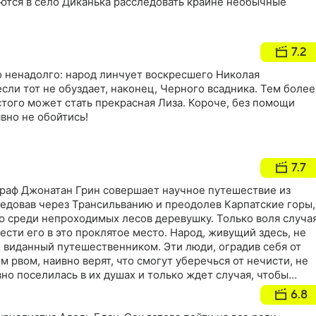
яются в село Диканька расследовать крайне необычные
7.2
о ненадолго: народ линчует воскресшего Николая
если тот не обуздает, наконец, Черного всадника. Тем более
того может стать прекрасная Лиза. Короче, без помощи
вно не обойтись!
7.7
ограф Джонатан Грин совершает научное путешествие из
ледовав через Трансильванию и преодолев Карпатские горы,
ю среди непроходимых лесов деревушку. Только воля случа
ести его в это проклятое место. Народ, живущий здесь, не
 виданный путешественником. Эти люди, оградив себя от
м рвом, наивно верят, что смогут уберечься от нечисти, не
вно поселилась в их душах и только ждет случая, чтобы
 в страшном сне ученый-материалист не предполагал, что
6.8
реча с верным слугой дьявола