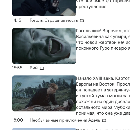
что они вместе отправл
преступления
14:15
Гоголь. Страшная месть
Гоголь жив! Впрочем, эт
Васильевича как упыря, 
что новой жертвой нечис
покойного Гуро писарю я
15:55
Вий
Начало XVIII века. Карт
Европы на Восток. Прос
он попадает в затерянну
и густой туман могли зан
похож ни на один доселе
остального мира глубоки
понимая, что она уже да
вырваться наружу. Даже
18:00
Необычайные приключения Адель
здесь ему уготована вст