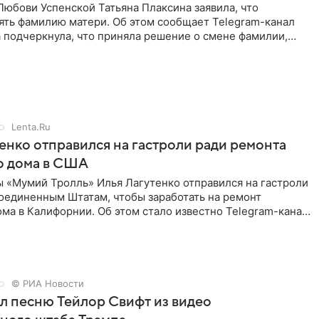
юбови Успенской Татьяна Плаксина заявила, что
ять фамилию матери. Об этом сообщает Telegram-канал
а подчеркнула, что приняла решение о смене фамилии,
енно от
Lenta.Ru
енко отправился на гастроли ради ремонта
о дома в США
ы «Мумий Тролль» Илья Лагутенко отправился на гастроли
Соединенным Штатам, чтобы заработать на ремонт
ма в Калифорнии. Об этом стало известно Telegram-каналу
х
© РИА Новости
ал песню Тейлор Свифт из видео