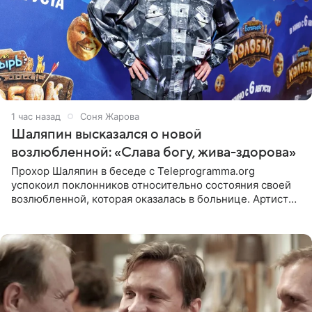
1 час назад
Соня Жарова
Шаляпин высказался о новой
возлюбленной: «Слава богу, жива-здорова»
Прохор Шаляпин в беседе с Teleprogramma.org
успокоил поклонников относительно состояния своей
возлюбленной, которая оказалась в больнице. Артист
признался, что выдохнул спокойно: жизнь женщины вне
опасности, а