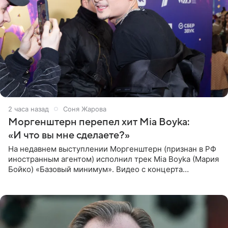
2 часа назад
Соня Жарова
Моргенштерн перепел хит Mia Boyka:
«И что вы мне сделаете?»
На недавнем выступлении Моргенштерн (признан в РФ
иностранным агентом) исполнил трек Mia Boyka (Мария
Бойко) «Базовый минимум». Видео с концерта
опубликовала Алена Жигалова в своем Telegram-
канале. «Доброе утро