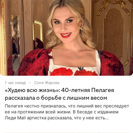
1 час назад
Соня Жарова
«Худею всю жизнь»: 40-летняя Пелагея
рассказала о борьбе с лишним весом
Пелагея честно призналась, что лишний вес преследует
ее на протяжении всей жизни. В беседе с изданием
Леди Mail артистка рассказала, что у нее есть
предрасположенность к полноте, а с годами держать
себя в форме