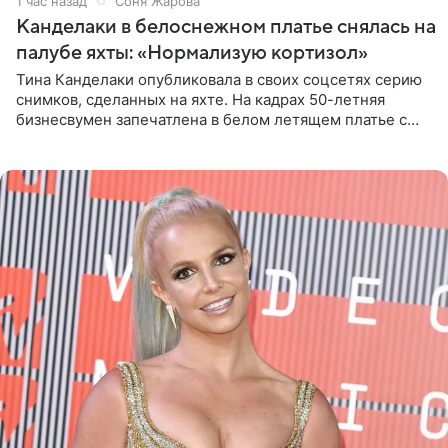
1 час назад
Соня Жарова
Канделаки в белоснежном платье снялась на
палубе яхты: «Нормализую кортизол»
Тина Канделаки опубликовала в своих соцсетях серию
снимков, сделанных на яхте. На кадрах 50-летняя
бизнесвумен запечатлена в белом летящем платье с
глубокими разрезами на талии. Свой образ Канделаки
дополнила