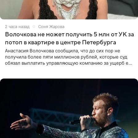
2 часа назад
Соня Жарова
Волочкова не может получить 5 млн от УК за
потоп в квартире в центре Петербурга
Анастасия Волочкова сообщила, что до сих пор не
получила более пяти миллионов рублей, которые суд
обязал выплатить управляющую компанию за ущерб ее
квартире в Санкт-Петербурге. В соцсети артистка
выложила