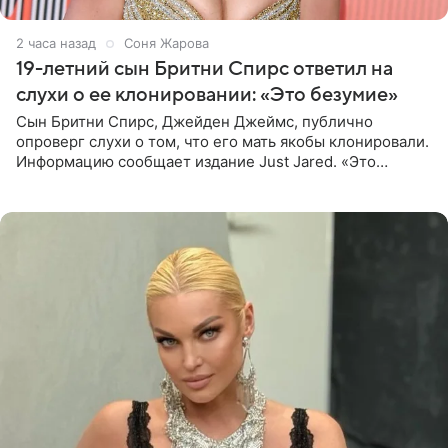
2 часа назад
Соня Жарова
19-летний сын Бритни Спирс ответил на
слухи о ее клонировании: «Это безумие»
Сын Бритни Спирс, Джейден Джеймс, публично
опроверг слухи о том, что его мать якобы клонировали.
Информацию сообщает издание Just Jared. «Это
заставляет меня понять, что многое в СМИ
преувеличено и фальшиво.