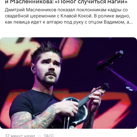
и Масленникова: «Помог случиться магии»
Дмитрий Масленников показал поклонникам кадры со
свадебной церемонии с Клавой Кокой. В ролике видно,
как певица идет к алтарю под руку с отцом Вадимом, а у
алтаря ее ждут жених и Филипп Киркоров. Именно
37 минут назад
ТАСС