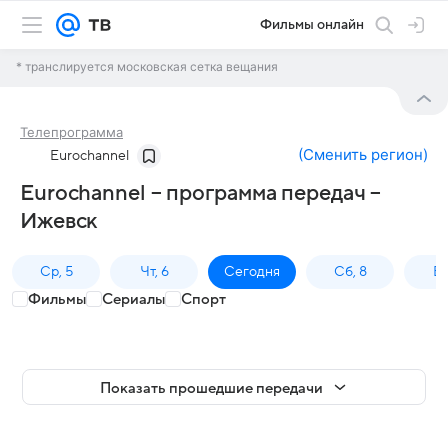
Фильмы онлайн
* транслируется московская сетка вещания
Телепрограмма
(
Сменить регион
)
Eurochannel
Eurochannel – программа передач –
Ижевск
Ср, 5
Чт, 6
Сегодня
Сб, 8
Вс
Фильмы
Сериалы
Спорт
Показать прошедшие передачи