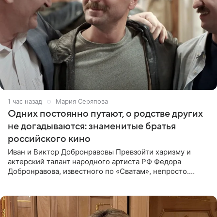
1 час назад
Мария Серяпова
Одних постоянно путают, о родстве других
не догадываются: знаменитые братья
российского кино
Иван и Виктор Добронравовы Превзойти харизму и
актерский талант народного артиста РФ Федора
Добронравова, известного по «Сватам», непросто.
Однако его сыновья достойно продолжают знаменитую
фамилию в