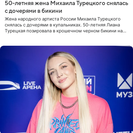
50-летняя жена Михаила Турецкого снялась
с дочерями в бикини
Жена народного артиста России Михаила Турецкого
снялась с дочерями в купальниках. 50-летняя Лиана
Турецкая позировала в крошечном черном бикини на
пляже в Италии. Ее старшая дочь Сарина для отдыха
выбрала бандо