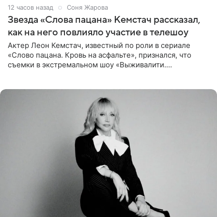
12 часов назад
Соня Жарова
Звезда «Слова пацана» Кемстач рассказал,
как на него повлияло участие в телешоу
Актер Леон Кемстач, известный по роли в сериале
«Слово пацана. Кровь на асфальте», признался, что
съемки в экстремальном шоу «Выживалити.
Наследники» кардинально повлияли на его образ жизни.
Подробностями он