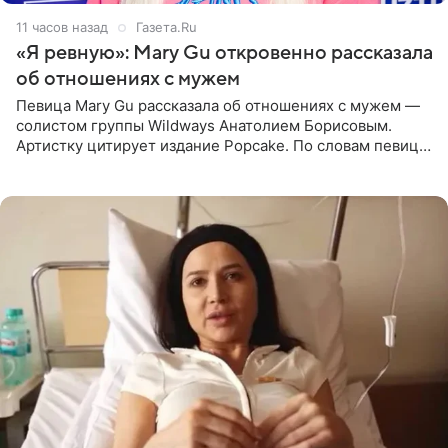
11 часов назад
Газета.Ru
«Я ревную»: Mary Gu откровенно рассказала
об отношениях с мужем
Певица Mary Gu рассказала об отношениях с мужем —
солистом группы Wildways Анатолием Борисовым.
Артистку цитирует издание Popcake. По словам певицы,
залог любви — это принять недостатки другого
человека. Также