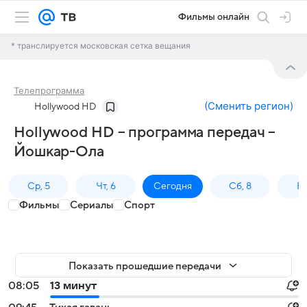
Фильмы онлайн
* транслируется московская сетка вещания
Телепрограмма
(
Сменить регион
)
Hollywood HD
Hollywood HD – программа передач –
Йошкар-Ола
Ср, 5
Чт, 6
Сегодня
Сб, 8
Вс
Фильмы
Сериалы
Спорт
Показать прошедшие передачи
08:05
13 минут