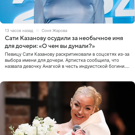
13 часов назад
Соня Жарова
Сати Казанову осудили за необычное имя
для дочери: «О чем вы думали?»
Певицу Сати Казанову раскритиковали в соцсетях из-за
выбора имени для дочери. Артистка сообщила, что
назвала девочку Анагхой в честь индуистской богини.
При этом исполнительница скрывала это имя от
поклонников