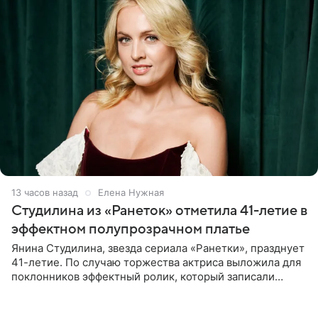
13 часов назад
Елена Нужная
Студилина из «Ранеток» отметила 41-летие в
эффектном полупрозрачном платье
Янина Студилина, звезда сериала «Ранетки», празднует
41-летие. По случаю торжества актриса выложила для
поклонников эффектный ролик, который записали
прошлой ночью. В кадре артистка предстала в
вечернем