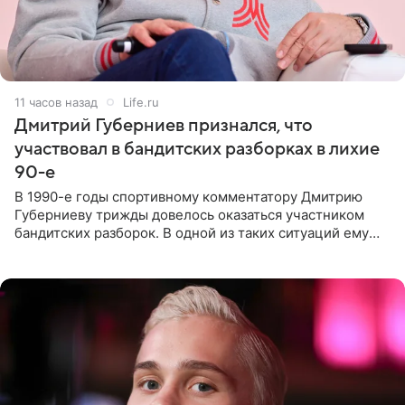
11 часов назад
Life.ru
Дмитрий Губерниев признался, что
участвовал в бандитских разборках в лихие
90-е
В 1990-е годы спортивному комментатору Дмитрию
Губерниеву трижды довелось оказаться участником
бандитских разборок. В одной из таких ситуаций ему
выдали тяжелый предмет и приказали вступить в драку,
однако он