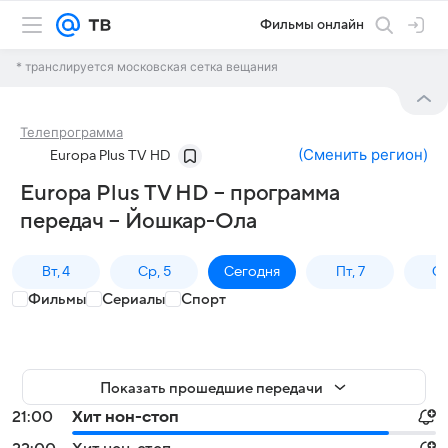
Фильмы онлайн
* транслируется московская сетка вещания
Телепрограмма
(
Сменить регион
)
Europa Plus TV HD
Europa Plus TV HD – программа
передач – Йошкар-Ола
Вт, 4
Ср, 5
Сегодня
Пт, 7
Сб
Фильмы
Сериалы
Спорт
Показать прошедшие передачи
21:00
Хит нон-стоп