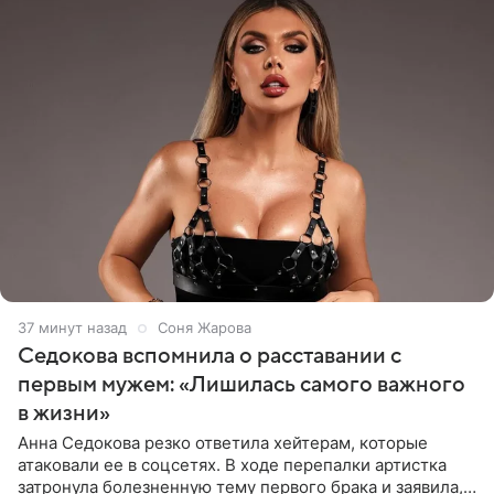
37 минут назад
Соня Жарова
Седокова вспомнила о расставании с
первым мужем: «Лишилась самого важного
в жизни»
Анна Седокова резко ответила хейтерам, которые
атаковали ее в соцсетях. В ходе перепалки артистка
затронула болезненную тему первого брака и заявила,