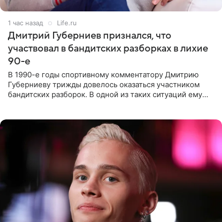
1 час назад
Life.ru
Дмитрий Губерниев признался, что
участвовал в бандитских разборках в лихие
90-е
В 1990-е годы спортивному комментатору Дмитрию
Губерниеву трижды довелось оказаться участником
бандитских разборок. В одной из таких ситуаций ему
выдали тяжелый предмет и приказали вступить в драку,
однако он