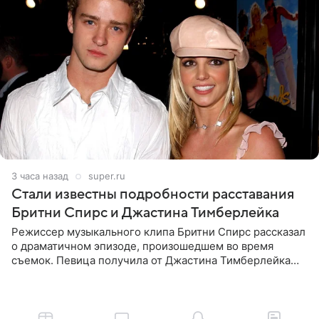
3 часа назад
super.ru
Стали известны подробности расставания
Бритни Спирс и Джастина Тимберлейка
Режиссер музыкального клипа Бритни Спирс рассказал
о драматичном эпизоде, произошедшем во время
съемок. Певица получила от Джастина Тимберлейка
сообщение о расставании прямо на площадке. По
словам постановщика,