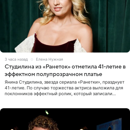
3 часа назад
Елена Нужная
Студилина из «Ранеток» отметила 41-летие в
эффектном полупрозрачном платье
Янина Студилина, звезда сериала «Ранетки», празднует
41-летие. По случаю торжества актриса выложила для
поклонников эффектный ролик, который записали
прошлой ночью. В кадре артистка предстала в
вечернем