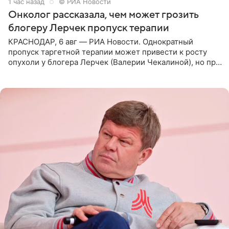
1 час назад
© РИА Новости
Онколог рассказала, чем может грозить
блогеру Лерчек пропуск терапии
КРАСНОДАР, 6 авг — РИА Новости. Однократный
пропуск таргетной терапии может привести к росту
опухоли у блогера Лерчек (Валерии Чекалиной), но при
оперативном возобновлении лечения ущерб здоровью
не критичен,