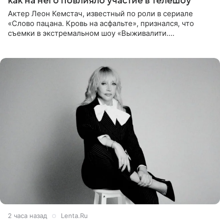
как на него повлияло участие в телешоу
Актер Леон Кемстач, известный по роли в сериале
«Слово пацана. Кровь на асфальте», признался, что
съемки в экстремальном шоу «Выживалити.
Наследники» кардинально повлияли на его образ жизни.
Подробностями он
2 часа назад
Lenta.Ru