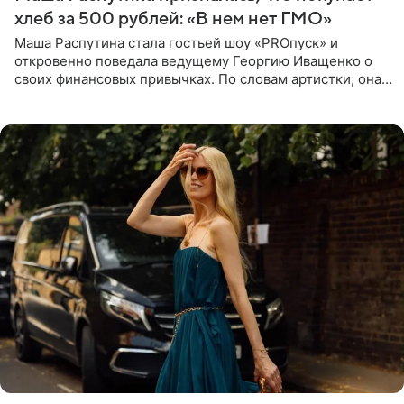
хлеб за 500 рублей: «В нем нет ГМО»
Маша Распутина стала гостьей шоу «PROпуск» и
откровенно поведала ведущему Георгию Иващенко о
своих финансовых привычках. По словам артистки, она
давно перестала следить за тратами и может позволить
себе жить,