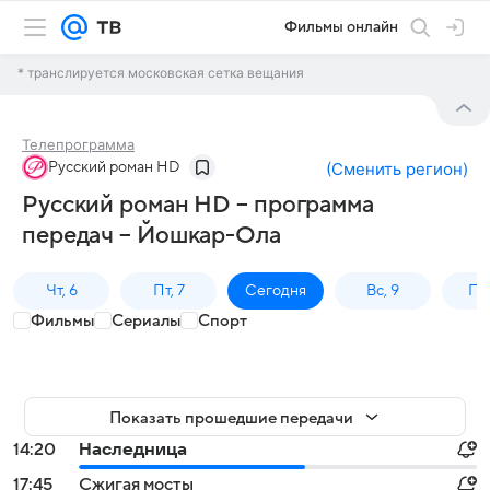
Фильмы онлайн
* транслируется московская сетка вещания
Телепрограмма
Русский роман HD
(
Сменить регион
)
Русский роман HD – программа
передач – Йошкар-Ола
Чт, 6
Пт, 7
Сегодня
Вс, 9
Пн,
Фильмы
Сериалы
Спорт
Показать прошедшие передачи
14:20
Наследница
17:45
Сжигая мосты