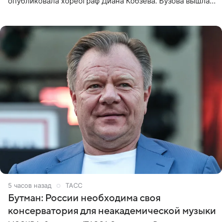
опубликовала хореограф Диана Кобзева. Бузова вышла
на занятие спортом в 32-градусную жару ранним утром,
5 часов назад
ТАСС
Бутман: России необходима своя
консерватория для неакадемической музыки