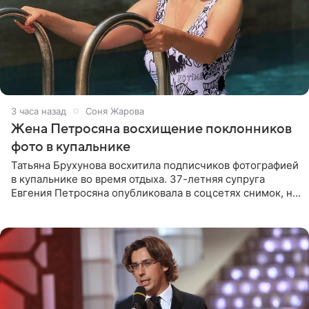
3 часа назад
Соня Жарова
Жена Петросяна восхищение поклонников
фото в купальнике
Татьяна Брухунова восхитила подписчиков фотографией
в купальнике во время отдыха. 37-летняя супруга
Евгения Петросяна опубликовала в соцсетях снимок, на
котором позирует у бассейна в белоснежном монокини
с