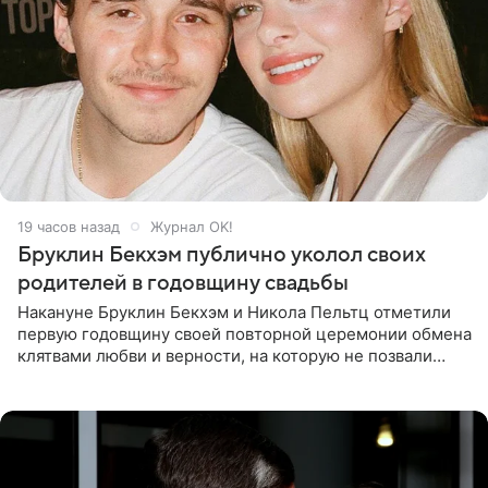
19 часов назад
Журнал OK!
Бруклин Бекхэм публично уколол своих
родителей в годовщину свадьбы
Накануне Бруклин Бекхэм и Никола Пельтц отметили
первую годовщину своей повторной церемонии обмена
клятвами любви и верности, на которую не позвали
никого из клана Бекхэм. По словам инсайдеров, пара
считает это