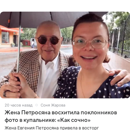
деталями личной встречи с герцогиней Сассекской,
пишет PageSix. По
20 часов назад
Соня Жарова
Жена Петросяна восхитила поклонников
фото в купальнике: «Как сочно»
Жена Евгения Петросяна привела в восторг