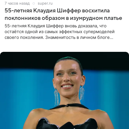
7 часов назад
super.ru
55-летняя Клаудия Шиффер восхитила
поклонников образом в изумрудном платье
55-летняя Клаудия Шиффер вновь доказала, что
остаётся одной из самых эффектных супермоделей
своего поколения. Знаменитость в личном блоге
поделилась фотографиями с недавней свадьбы, где
появилась в роли гостьи,