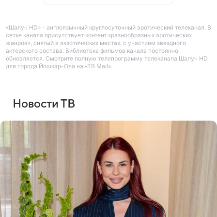
«Шалун HD» - англоязычный круглосуточный эротический телеканал. В
сетке канала присутствует контент «разнообразных эротических
жанров», снятый в экзотических местах, с участием звездного
актерского состава. Библиотека фильмов канала постоянно
обновляется. Смотрите полную телепрограмму телеканала Шалун HD
для города Йошкар-Ола на «ТВ Mail».
Новости ТВ