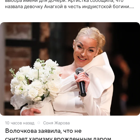
выбора имени для дочери. Артистка сообщила, что
назвала девочку Анагхой в честь индуистской богини.
При этом исполнительница скрывала это имя от
поклонников
10 часов назад
Соня Жарова
Волочкова заявила, что не
считает харизму врожденным даром