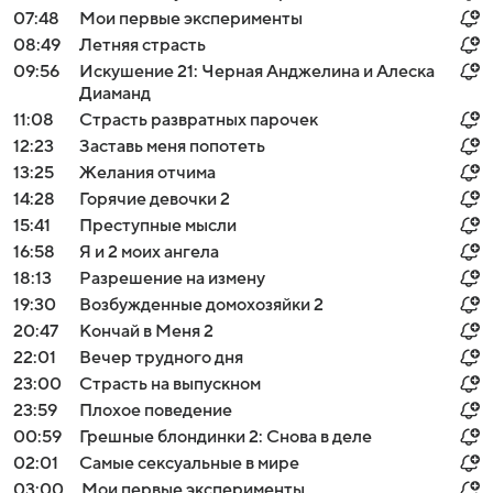
07:48
Мои первые эксперименты
08:49
Летняя страсть
09:56
Искушение 21: Черная Анджелина и Алеска
Диаманд
11:08
Страсть развратных парочек
12:23
Заставь меня попотеть
13:25
Желания отчима
14:28
Горячие девочки 2
15:41
Преступные мысли
16:58
Я и 2 моих ангела
18:13
Разрешение на измену
19:30
Возбужденные домохозяйки 2
20:47
Кончай в Меня 2
22:01
Вечер трудного дня
23:00
Страсть на выпускном
23:59
Плохое поведение
00:59
Грешные блондинки 2: Снова в деле
02:01
Самые сексуальные в мире
03:00
Мои первые эксперименты