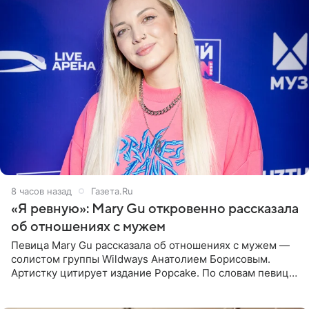
8 часов назад
Газета.Ru
«Я ревную»: Mary Gu откровенно рассказала
об отношениях с мужем
Певица Mary Gu рассказала об отношениях с мужем —
солистом группы Wildways Анатолием Борисовым.
Артистку цитирует издание Popcake. По словам певицы,
залог любви — это принять недостатки другого
человека. Также