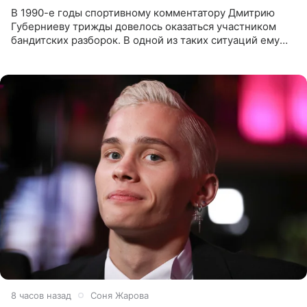
В 1990-е годы спортивному комментатору Дмитрию
Губерниеву трижды довелось оказаться участником
бандитских разборок. В одной из таких ситуаций ему
выдали тяжелый предмет и приказали вступить в драку,
однако он
8 часов назад
Соня Жарова