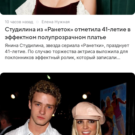
10 часов назад
Елена Нужная
Студилина из «Ранеток» отметила 41-летие в
эффектном полупрозрачном платье
Янина Студилина, звезда сериала «Ранетки», празднует
41-летие. По случаю торжества актриса выложила для
поклонников эффектный ролик, который записали
прошлой ночью. В кадре артистка предстала в
вечернем