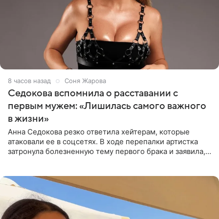
8 часов назад
Соня Жарова
Седокова вспомнила о расставании с
первым мужем: «Лишилась самого важного
в жизни»
Анна Седокова резко ответила хейтерам, которые
атаковали ее в соцсетях. В ходе перепалки артистка
затронула болезненную тему первого брака и заявила,
что чужие судьбы — не ее зона ответственности. От
Валентина