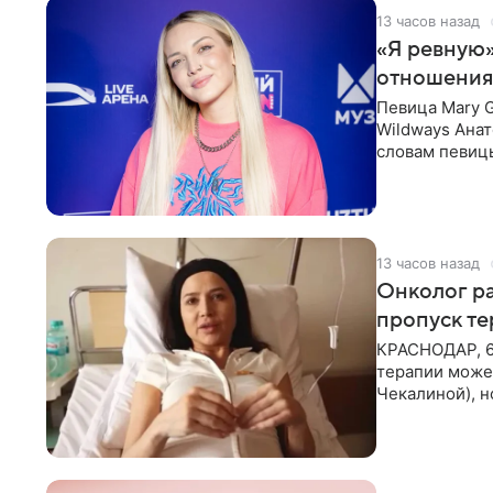
13 часов назад
«Я ревную»
отношения
Певица Mary 
Wildways Анат
словам певицы
человека. Та
13 часов назад
Онколог ра
пропуск т
КРАСНОДАР, 6
терапии может
Чекалиной), 
здоровью не к