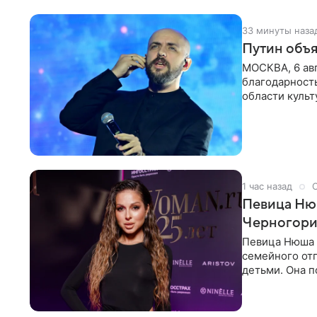
33 минуты наза
Путин объя
МОСКВА, 6 авг
благодарность
области культ
официальном
1 час назад
Певица Нюш
Черногор
Певица Нюша 
семейного отп
детьми. Она п
городов. Ста