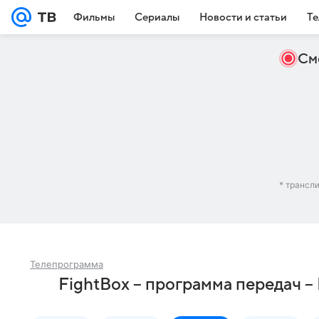
Фильмы
Сериалы
Новости и статьи
Те
См
* трансл
Телепрограмма
FightBox – программа передач –