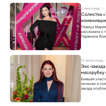
2 часа назад
Солистка «
изменивши
Певица Мария
рассказала о 
Парвизом Ясин
стала для нее
13 часов назад
Экс-звезда
мясорубку 
Бывшая участ
лечение и сня
звезда опубли
процесс снят