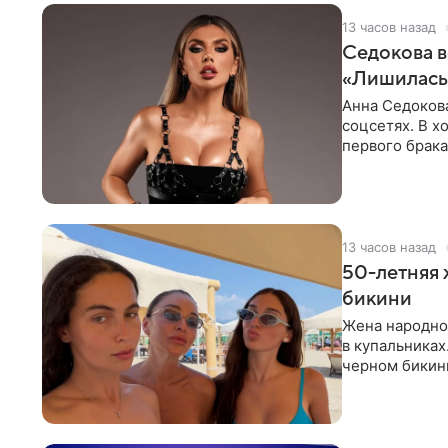
13 часов назад
Седокова в
«Лишилась 
Анна Седокова
соцсетях. В х
первого брака
ответственнос
13 часов назад
50-летняя 
бикини
Жена народно
в купальниках
черном бикини
выбрала банд