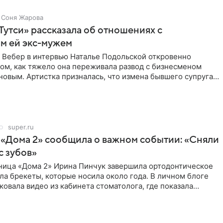
Соня Жарова
Тутси» рассказала об отношениях с
м ей экс-мужем
 Вебер в интервью Наталье Подольской откровенно
том, как тяжело она переживала развод с бизнесменом
овым. Артистка призналась, что измена бывшего супруга
super.ru
 «Дома 2» сообщила о важном событии: «Сняли
с зубов»
ница «Дома 2» Ирина Пинчук завершила ортодонтическое
ла брекеты, которые носила около года. В личном блоге
ковала видео из кабинета стоматолога, где показала
ия