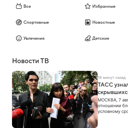
Все
Избранные
Спортивные
Новостные
Увлечения
Детские
Новости ТВ
18 минут назад
ТАСС узнал
скрывшихся
МОСКВА, 7 авг
отношении бл
условному сро
бизнес-партне