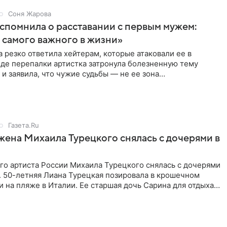
Соня Жарова
спомнила о расставании с первым мужем:
самого важного в жизни»
 резко ответила хейтерам, которые атаковали ее в
оде перепалки артистка затронула болезненную тему
 и заявила, что чужие судьбы — не ее зона
ти. От Валентина
Газета.Ru
жена Михаила Турецкого снялась с дочерями в
го артиста России Михаила Турецкого снялась с дочерями
. 50-летняя Лиана Турецкая позировала в крошечном
 на пляже в Италии. Ее старшая дочь Сарина для отдыха
о