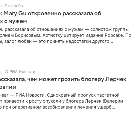
Газета.Ru
: Mary Gu откровенно рассказала об
х с мужем
Gu рассказала об отношениях с мужем — солистом группы
олием Борисовым. Артистку цитирует издание Popcake. По
, залог любви — это принять недостатки другого
кже
© РИА Новости
ссказала, чем может грозить блогеру Лерчек
ерапии
 авг — РИА Новости. Однократный пропуск таргетной
 привести к росту опухоли у блогера Лерчек (Валерии
но при оперативном возобновлении лечения ущерб
ритичен,