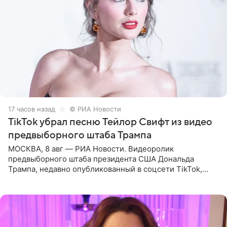
17 часов назад
© РИА Новости
TikTok убрал песню Тейлор Свифт из видео
предвыборного штаба Трампа
МОСКВА, 8 авг — РИА Новости. Видеоролик
предвыборного штаба президента США Дональда
Трампа, недавно опубликованный в соцсети TikTok,
остался без звуковой дорожки в виде песни August
(«Август») американской