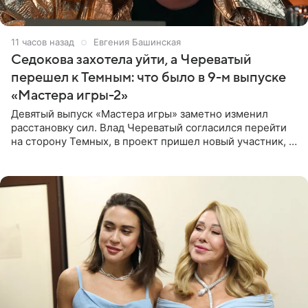
11 часов назад
Евгения Башинская
Седокова захотела уйти, а Череватый
перешел к Темным: что было в 9-м выпуске
«Мастера игры-2»
Девятый выпуск «Мастера игры» заметно изменил
расстановку сил. Влад Череватый согласился перейти
на сторону Темных, в проект пришел новый участник, а
Курбан Омаров и Анна Седокова оказались под таким
давлением.