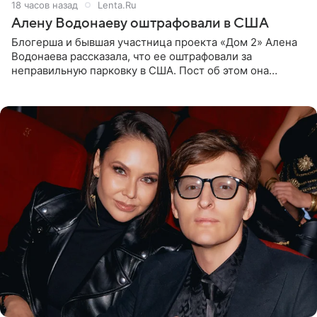
18 часов назад
Lenta.Ru
Алену Водонаеву оштрафовали в США
Блогерша и бывшая участница проекта «Дом 2» Алена
Водонаева рассказала, что ее оштрафовали за
неправильную парковку в США. Пост об этом она
опубликовала в своем Telegram-канале. Она заявила,
что во время отдыха