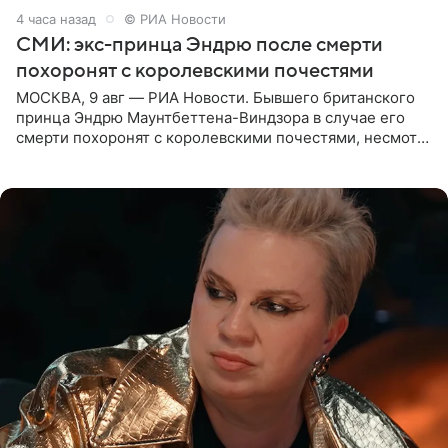
4 часа назад
© РИА Новости
СМИ: экс-принца Эндрю после смерти
похоронят с королевскими почестями
МОСКВА, 9 авг — РИА Новости. Бывшего британского
принца Эндрю Маунтбеттена-Виндзора в случае его
смерти похоронят с королевскими почестями, несмотря
на лишение всех титулов, сообщает Daily Mail со
ссылкой на