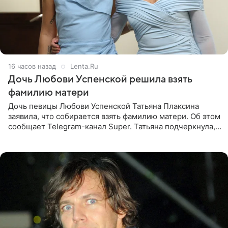
16 часов назад
Lenta.Ru
Дочь Любови Успенской решила взять
фамилию матери
Дочь певицы Любови Успенской Татьяна Плаксина
заявила, что собирается взять фамилию матери. Об этом
сообщает Telegram-канал Super. Татьяна подчеркнула,
что приняла решение о смене фамилии, поскольку
именно от