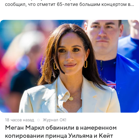
сообщил, что отметит 65-летие большим концертом в
Кремлевском дворце, а вместе с ним на сцену выйдут
его друзья —
18 часов назад
Журнал OK!
Меган Маркл обвинили в намеренном
копировании принца Уильяма и Кейт