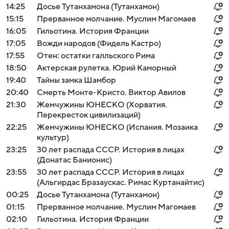
14:25
Досье Тутанхамона (Тутанхамон)
15:15
Прерванное молчание. Муслим Магомаев
16:05
Гильотина. История Франции
17:05
Вожди народов (Фидель Кастро)
17:55
Отен: остатки галльского Рима
18:50
Актерская рулетка. Юрий Каморный
19:40
Тайны замка Шамбор
20:40
Смерть Монте-Кристо. Виктор Авилов
21:30
Жемчужины ЮНЕСКО (Хорватия.
Перекресток цивилизаций)
22:25
Жемчужины ЮНЕСКО (Испания. Мозаика
культур)
23:25
30 лет распада СССР. История в лицах
(Донатас Банионис)
23:55
30 лет распада СССР. История в лицах
(Альгирдас Бразаускас. Римас Куртанайтис)
00:25
Досье Тутанхамона (Тутанхамон)
01:15
Прерванное молчание. Муслим Магомаев
02:10
Гильотина. История Франции