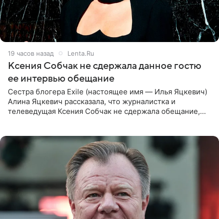
19 часов назад
Lenta.Ru
Ксения Собчак не сдержала данное гостю
ее интервью обещание
Сестра блогера Exile (настоящее имя — Илья Яцкевич)
Алина Яцкевич рассказала, что журналистка и
телеведущая Ксения Собчак не сдержала обещание,
которое дала ему во время интервью с ним. Об этом она
заявила в