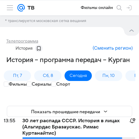
Фильмы онлайн
* транслируется московская сетка вещания
Телепрограмма
(
Сменить регион
)
История
История – программа передач – Курган
Пт, 7
Сб, 8
Сегодня
Пн, 10
Вт,
Фильмы
Сериалы
Спорт
Показать прошедшие передачи
13:55
30 лет распада СССР. История в лицах
(Альгирдас Бразаускас. Римас
Куртанайтис)