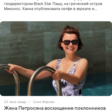
гендиректором Black Star Пашу, на греческий остров
Миконос. Ханна опубликовала селфи в зеркале и
призналась, что сейчас особенно довольна собой. По
словам певицы, она
23 часа назад
Соня Жарова
Жена Петросяна восхищение поклонников