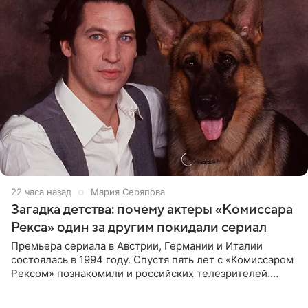
22 часа назад
Мария Серяпова
Загадка детства: почему актеры «Комиссара
Рекса» один за другим покидали сериал
Премьера сериала в Австрии, Германии и Италии
состоялась в 1994 году. Спустя пять лет с «Комиссаром
Рексом» познакомили и российских телезрителей.
Необычайно умная собака мгновенно влюбляла в себя
публику. Но и