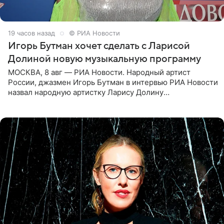
19 часов назад
© РИА Новости
Игорь Бутман хочет сделать с Ларисой
Долиной новую музыкальную программу
МОСКВА, 8 авг — РИА Новости. Народный артист
России, джазмен Игорь Бутман в интервью РИА Новости
назвал народную артистку Ларису Долину
великолепной певицей и рассказал о желании сделать с
ней новую совместную