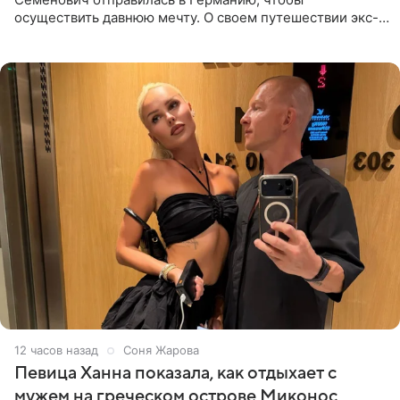
осуществить давнюю мечту. О своем путешествии экс-
солистка «Блестящих» рассказала поклонникам на
личной странице в социальной
12 часов назад
Соня Жарова
Певица Ханна показала, как отдыхает с
мужем на греческом острове Миконос