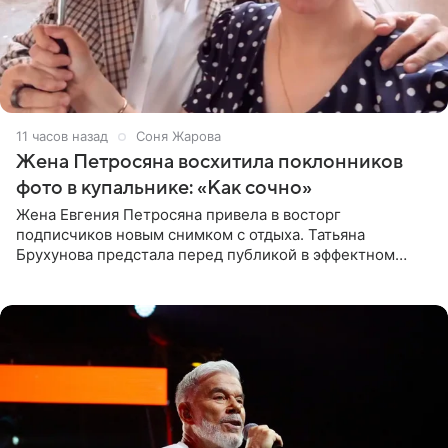
11 часов назад
Соня Жарова
Жена Петросяна восхитила поклонников
фото в купальнике: «Как сочно»
Жена Евгения Петросяна привела в восторг
подписчиков новым снимком с отдыха. Татьяна
Брухунова предстала перед публикой в эффектном
черно-сиреневом монокини, позируя прямо в бассейне.
«Ох, как сочно», «Татьяна,