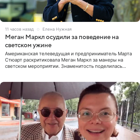
11 часов назад
Елена Нужная
Меган Маркл осудили за поведение на
светском ужине
Американская телеведущая и предприниматель Марта
Стюарт раскритиковала Меган Маркл за манеры на
светском мероприятии. Знаменитость поделилась
деталями личной встречи с герцогиней Сассекской,
пишет PageSix. По