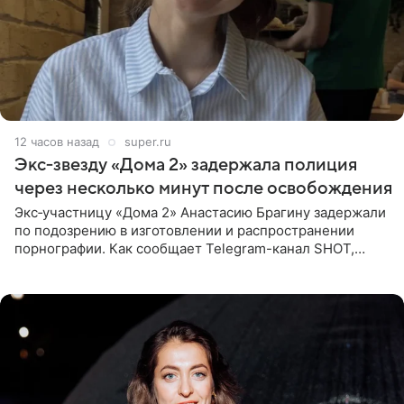
12 часов назад
super.ru
Экс‑звезду «Дома 2» задержала полиция
через несколько минут после освобождения
Экс‑участницу «Дома 2» Анастасию Брагину задержали
по подозрению в изготовлении и распространении
порнографии. Как сообщает Telegram-канал SHOT,
девушка может оказаться в СИЗО. Следствие
ходатайствует об