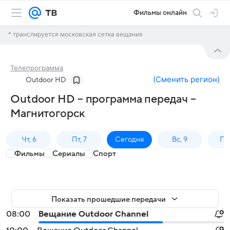
Фильмы онлайн
* транслируется московская сетка вещания
Телепрограмма
(
Сменить регион
)
Outdoor HD
Outdoor HD – программа передач –
Магнитогорск
Чт, 6
Пт, 7
Сегодня
Вс, 9
Пн,
Фильмы
Сериалы
Спорт
Показать прошедшие передачи
08:00
Вещание Outdoor Channel