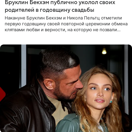
Бруклин Бекхэм публично уколол своих
родителей в годовщину свадьбы
Накануне Бруклин Бекхэм и Никола Пельтц отметили
первую годовщину своей повторной церемонии обмена
клятвами любви и верности, на которую не позвали
никого из клана Бекхэм. По словам инсайдеров, пара
считает это