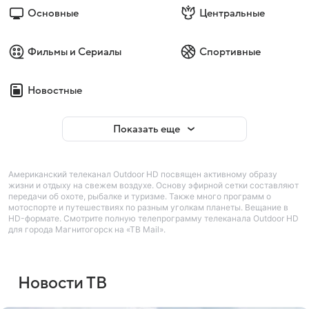
Основные
Центральные
Фильмы и Сериалы
Спортивные
Новостные
Показать еще
Американский телеканал Outdoor HD посвящен активному образу
жизни и отдыху на свежем воздухе. Основу эфирной сетки составляют
передачи об охоте, рыбалке и туризме. Также много программ о
мотоспорте и путешествиях по разным уголкам планеты. Вещание в
HD-формате. Смотрите полную телепрограмму телеканала Outdoor HD
для города Магнитогорск на «ТВ Mail».
Новости ТВ