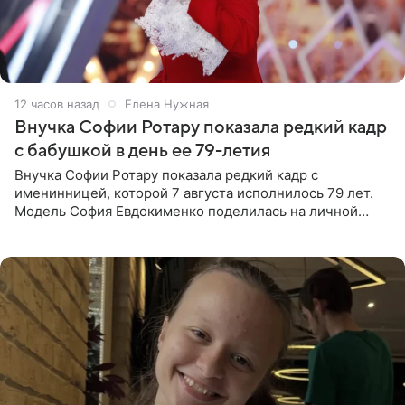
12 часов назад
Елена Нужная
Внучка Софии Ротару показала редкий кадр
с бабушкой в день ее 79-летия
Внучка Софии Ротару показала редкий кадр с
именинницей, которой 7 августа исполнилось 79 лет.
Модель София Евдокименко поделилась на личной
странице в социальной сети фотографией знаменитой
бабушки. На снимке