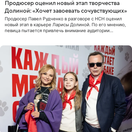
Продюсер оценил новый этап творчества
Долиной: «Хочет завоевать сочувствующих»
Продюсер Павел Рудченко в разговоре с НСН оценил
новый этап в карьере Ларисы Долиной. По его мнению,
певица пытается привлечь внимание аудитории
«сочувствующих», идя по пути, который ранее уже
протоптали Ольга