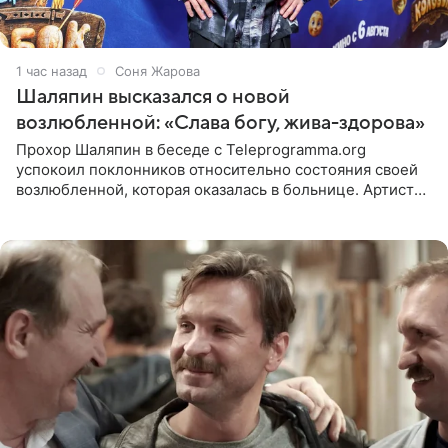
1 час назад
Соня Жарова
Шаляпин высказался о новой
возлюбленной: «Слава богу, жива-здорова»
Прохор Шаляпин в беседе с Teleprogramma.org
успокоил поклонников относительно состояния своей
возлюбленной, которая оказалась в больнице. Артист
признался, что выдохнул спокойно: жизнь женщины вне
опасности, а