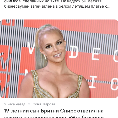
снимков, сделанных на яхте. На кадрах 50-летняя
бизнесвумен запечатлена в белом летящем платье с
глубокими разрезами на талии. Свой образ Канделаки
дополнила
2 часа назад
Соня Жарова
19-летний сын Бритни Спирс ответил на
слухи о ее клонировании: «Это безумие»