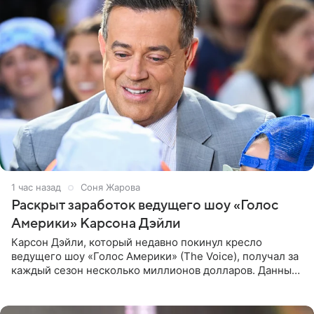
1 час назад
Соня Жарова
Раскрыт заработок ведущего шоу «Голос
Америки» Карсона Дэйли
Карсон Дэйли, который недавно покинул кресло
ведущего шоу «Голос Америки» (The Voice), получал за
каждый сезон несколько миллионов долларов. Данные
о его доходах раскрыл инсайдер из съемочной команды
проекта в