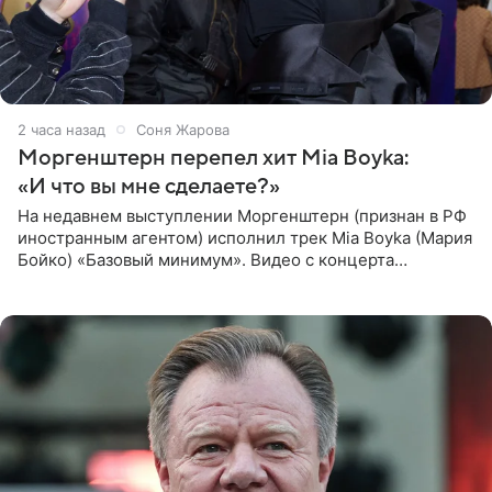
2 часа назад
Соня Жарова
Моргенштерн перепел хит Mia Boyka:
«И что вы мне сделаете?»
На недавнем выступлении Моргенштерн (признан в РФ
иностранным агентом) исполнил трек Mia Boyka (Мария
Бойко) «Базовый минимум». Видео с концерта
опубликовала Алена Жигалова в своем Telegram-
канале. «Доброе утро