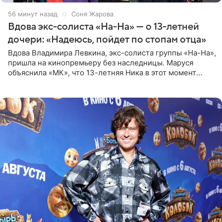
56 минут назад
Соня Жарова
Вдова экс-солиста «На-На» — о 13-летней
дочери: «Надеюсь, пойдет по стопам отца»
Вдова Владимира Левкина, экс-солиста группы «На-На»,
пришла на кинопремьеру без наследницы. Маруся
объяснила «МК», что 13-летняя Ника в этот момент
возвращалась домой с международного вокального
конкурса, где