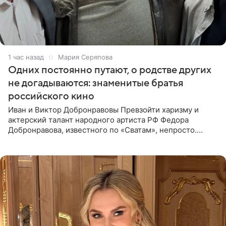
1 час назад
Мария Серяпова
Одних постоянно путают, о родстве других
не догадываются: знаменитые братья
российского кино
Иван и Виктор Добронравовы Превзойти харизму и
актерский талант народного артиста РФ Федора
Добронравова, известного по «Сватам», непросто.
Однако его сыновья достойно продолжают знаменитую
фамилию в