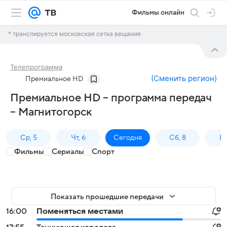
Фильмы онлайн
* транслируется московская сетка вещания
Телепрограмма
(
Сменить регион
)
Премиальное HD
Премиальное HD – программа передач
– Магнитогорск
Ср, 5
Чт, 6
Сегодня
Сб, 8
Вс
Фильмы
Сериалы
Спорт
Показать прошедшие передачи
16:00
Поменяться местами