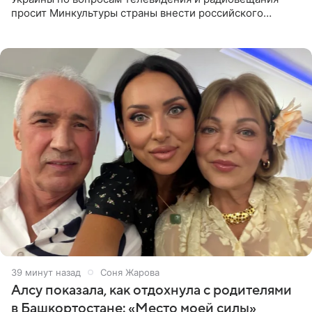
просит Минкультуры страны внести российского
музыканта, лидера группы The Hatters Юрия Музыченко
в список лиц,
39 минут назад
Соня Жарова
Алсу показала, как отдохнула с родителями
в Башкортостане: «Место моей силы»