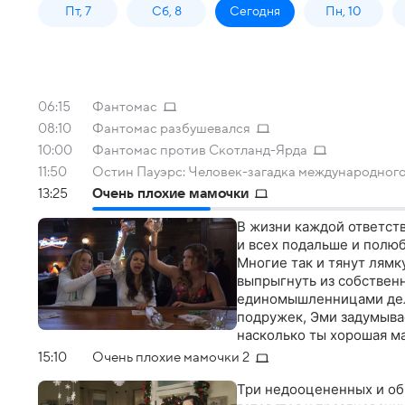
Пт, 7
Сб, 8
Сегодня
Пн, 10
06:15
Фантомас
08:10
Фантомас разбушевался
10:00
Фантомас против Скотланд-Ярда
11:50
Остин Пауэрс: Человек-загадка международног
13:25
Очень плохие мамочки
В жизни каждой ответств
и всех подальше и полюб
Многие так и тянут лямк
выпрыгнуть из собственн
единомышленницами дело
подружек, Эми задумывает
насколько ты хорошая м
людьми?
15:10
Очень плохие мамочки 2
Три недооцененных и о