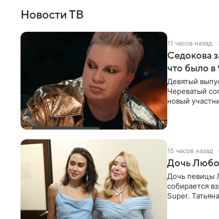
Новости ТВ
11 часов назад
Седокова з
что было в
Девятый выпус
Череватый сог
новый участни
давлением.
15 часов назад
Дочь Любо
Дочь певицы Л
собирается вз
Super. Татьян
поскольку им