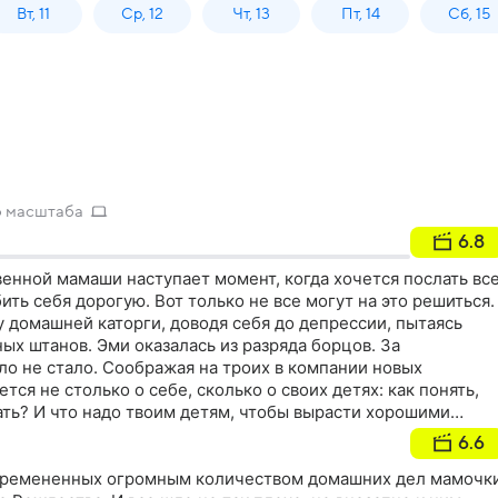
Вт, 11
Ср, 12
Чт, 13
Пт, 14
Сб, 15
о масштаба
6.8
енной мамаши наступает момент, когда хочется послать вс
ить себя дорогую. Вот только не все могут на это решиться.
у домашней каторги, доводя себя до депрессии, пытаясь
ых штанов. Эми оказалась из разряда борцов. За
 не стало. Соображая на троих в компании новых
ся не столько о себе, сколько о своих детях: как понять,
ать? И что надо твоим детям, чтобы вырасти хорошими
6.6
бремененных огромным количеством домашних дел мамочк