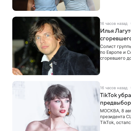
16 часов назад
Илья Лагут
сгоревшег
Солист групп
по Европе и 
сгоревшего до
Shot. В рамка
16 часов назад
TikTok убр
предвыбор
МОСКВА, 8 ав
президента С
TikTok, остал
американской