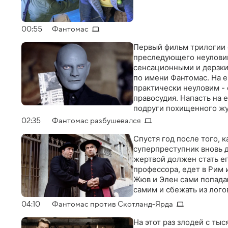
00:55
Фантомас
Первый фильм трилогии 
преследующего неуловим
сенсационными и дерзк
по имени Фантомас. На 
практически неуловим - 
правосудия. Напасть на 
подруги похищенного ж
02:35
Фантомас разбушевался
Спустя год после того, 
суперпреступник вновь д
жертвой должен стать ег
профессора, едет в Рим 
Жюв и Элен сами попадаю
самим и сбежать из лого
04:10
Фантомас против Скотланд-Ярда
На этот раз злодей с т