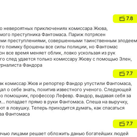
7.8
о невероятных приключениях комиссара Жюва,
ого преступника Фантомаса. Париж потрясен
ими преступлениями, совершенными таинственным злодеем
его поимку брошены все силы полиции, но Фантомас
он все время меняет облик, ловко ускользая из рук
его след удается только комиссару Жюву с помощью Элен,
урналиста Фандора
7.7
как комиссар Жюв и репортер Фандор упустили Фантомаса,
ал о себе знать, похитив известного ученого. Следующей
о помощник, профессор Лефевр. Фандор, выдавая себя за
и… попадает прямо в руки Фантомаса. Спеша на выручку,
т в ловушку. Теперь приходится думать, как спасаться
ва Фантомаса
7.7
ысячью лицами решает обложить данью богатейших людей