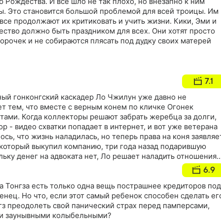
ю Рождества. И все шло не так плохо, но внезапно к ним
ы. Это становится большой проблемой для всей троицы. Им
 все продолжают их критиковать и учить жизни. Кики, Эми и
ество должно быть праздником для всех. Они хотят просто
морочек и не собираются плясать под дудку своих матерей
7.1
ый гонконгский каскадер Ло Чжилун уже давно не
ет тем, что вместе с верным конем по кличке Огонек
тами. Когда коллекторы решают забрать жеребца за долги,
р - видео схватки попадает в интернет, и вот уже ветерана
лось, что жизнь наладилась, но теперь права на коня заявляе
который выкупил компанию, три года назад подарившую
ьку денег на адвоката нет, Ло решает наладить отношения 
ка, с которой он не общался несколько лет
6.9
а Тонгза есть только одна вещь пострашнее кредиторов под
нец. Но что, если этот самый ребенок способен сделать ег
гз преодолеть свой панический страх перед памперсами,
 и заунывными колыбельными?