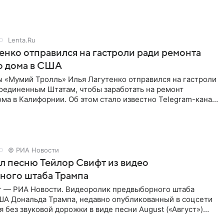
Lenta.Ru
енко отправился на гастроли ради ремонта
о дома в США
ы «Мумий Тролль» Илья Лагутенко отправился на гастроли
Соединенным Штатам, чтобы заработать на ремонт
ма в Калифорнии. Об этом стало известно Telegram-каналу
х
© РИА Новости
ал песню Тейлор Свифт из видео
ного штаба Трампа
г — РИА Новости. Видеоролик предвыборного штаба
ША Дональда Трампа, недавно опубликованный в соцсети
ся без звуковой дорожки в виде песни August («Август»)