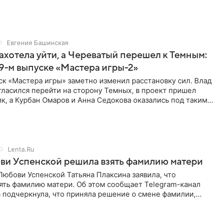
Евгения Башинская
ахотела уйти, а Череватый перешел к Темным:
 9-м выпуске «Мастера игры-2»
к «Мастера игры» заметно изменил расстановку сил. Влад
ласился перейти на сторону Темных, в проект пришел
к, а Курбан Омаров и Анна Седокова оказались под таким
Lenta.Ru
ви Успенской решила взять фамилию матери
юбови Успенской Татьяна Плаксина заявила, что
ять фамилию матери. Об этом сообщает Telegram-канал
а подчеркнула, что приняла решение о смене фамилии,
енно от