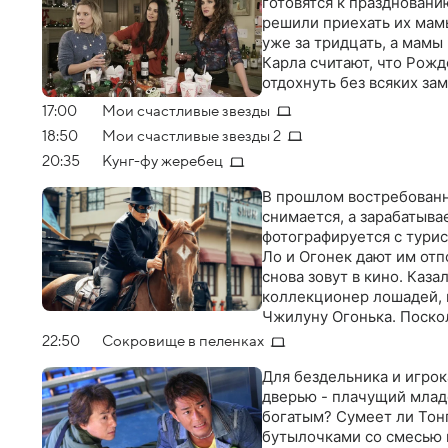
готовятся к праздновани
решили приехать их мам
уже за тридцать, а мамы
Карла считают, что Рожд
отдохнуть без всяких за
17:00
Мои счастливые звезды
18:50
Мои счастливые звезды 2
20:35
Кунг-фу жеребец
В прошлом востребованн
снимается, а зарабатыва
фотографируется с турис
Ло и Огонек дают им отпо
снова зовут в кино. Каза
коллекционер лошадей, 
Чжилуну Огонька. Поскол
дочерью-студенткой юрфа
22:50
Сокровище в пеленках
Для бездельника и игрок
дверью - плачущий младе
богатым? Сумеет ли Тон
бутылочками со смесью