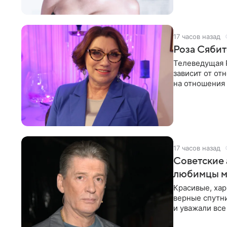
17 часов назад
Роза Сябит
Телеведущая Р
зависит от о
на отношения
канала на
17 часов назад
Советские 
любимцы м
Красивые, ха
верные спутни
и уважали все
в