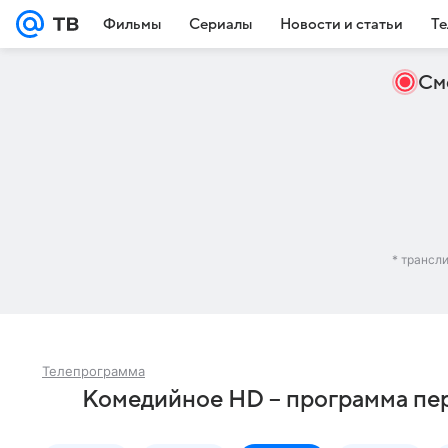
Фильмы
Сериалы
Новости и статьи
Те
См
* трансл
Телепрограмма
Комедийное HD – программа пер