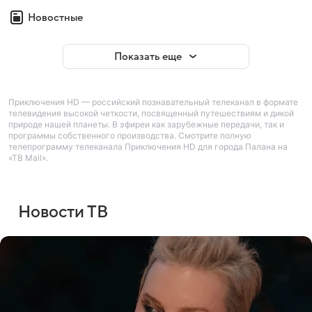
Новостные
Показать еще
Приключения HD — российский познавательный телеканал в формате
телевидения высокой четкости, посвященный путешествиям и дикой
природе нашей планеты. В эфиреи как зарубежные передачи, так и
программы собственного производства. Смотрите полную
телепрограмму телеканала Приключения HD для города Палана на
«ТВ Mail».
Новости ТВ