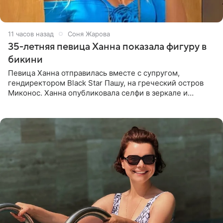
11 часов назад
Соня Жарова
35-летняя певица Ханна показала фигуру в
бикини
Певица Ханна отправилась вместе с супругом,
гендиректором Black Star Пашу, на греческий остров
Миконос. Ханна опубликовала селфи в зеркале и
призналась, что сейчас особенно довольна собой. По
словам певицы, она