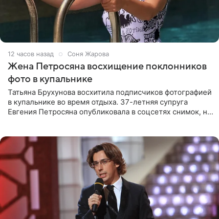
12 часов назад
Соня Жарова
Жена Петросяна восхищение поклонников
фото в купальнике
Татьяна Брухунова восхитила подписчиков фотографией
в купальнике во время отдыха. 37-летняя супруга
Евгения Петросяна опубликовала в соцсетях снимок, на
котором позирует у бассейна в белоснежном монокини
с