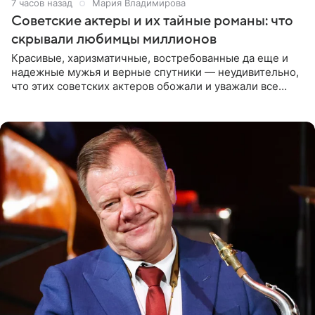
7 часов назад
Мария Владимирова
Советские актеры и их тайные романы: что
скрывали любимцы миллионов
Красивые, харизматичные, востребованные да еще и
надежные мужья и верные спутники — неудивительно,
что этих советских актеров обожали и уважали все
женщины большой страны, и наверняка не раз ставили
их в