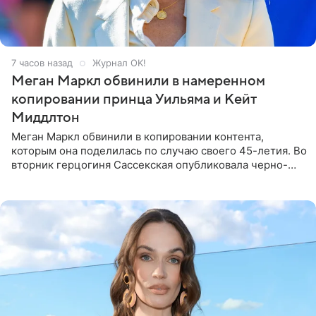
7 часов назад
Журнал OK!
Меган Маркл обвинили в намеренном
копировании принца Уильяма и Кейт
Миддлтон
Меган Маркл обвинили в копировании контента,
которым она поделилась по случаю своего 45-летия. Во
вторник герцогиня Сассекская опубликовала черно-
белую фотографию, на которой она прыгает в бассейн с
воздушными