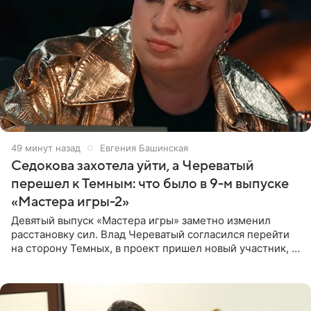
49 минут назад
Евгения Башинская
Седокова захотела уйти, а Череватый
перешел к Темным: что было в 9-м выпуске
«Мастера игры-2»
Девятый выпуск «Мастера игры» заметно изменил
расстановку сил. Влад Череватый согласился перейти
на сторону Темных, в проект пришел новый участник, а
Курбан Омаров и Анна Седокова оказались под таким
давлением.