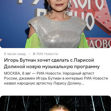
8 часов назад
© РИА Новости
Игорь Бутман хочет сделать с Ларисой
Долиной новую музыкальную программу
МОСКВА, 8 авг — РИА Новости. Народный артист
России, джазмен Игорь Бутман в интервью РИА Новости
назвал народную артистку Ларису Долину
великолепной певицей и рассказал о желании сделать с
ней новую совместную