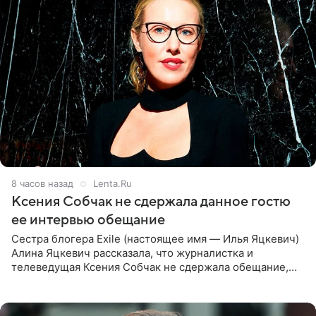
8 часов назад
Lenta.Ru
Ксения Собчак не сдержала данное гостю
ее интервью обещание
Сестра блогера Exile (настоящее имя — Илья Яцкевич)
Алина Яцкевич рассказала, что журналистка и
телеведущая Ксения Собчак не сдержала обещание,
которое дала ему во время интервью с ним. Об этом она
заявила в