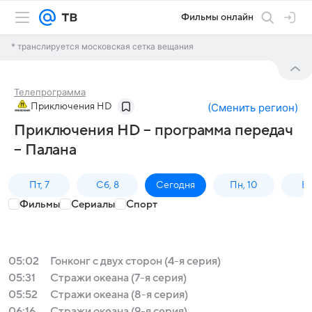
Фильмы онлайн
* транслируется московская сетка вещания
Телепрограмма
Приключения HD
(
Сменить регион
)
Приключения HD – программа передач
– Палана
Пт, 7
Сб, 8
Сегодня
Пн, 10
Вт,
Фильмы
Сериалы
Спорт
05:02
Гонконг с двух сторон (4-я серия)
05:31
Стражи океана (7-я серия)
05:52
Стражи океана (8-я серия)
06:16
Стражи океана (9-я серия)