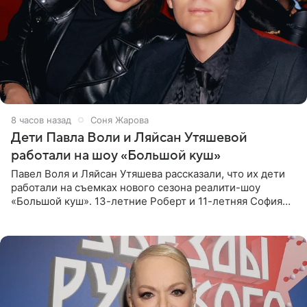
8 часов назад
Соня Жарова
Дети Павла Воли и Ляйсан Утяшевой
работали на шоу «Большой куш»
Павел Воля и Ляйсан Утяшева рассказали, что их дети
работали на съемках нового сезона реалити-шоу
«Большой куш». 13-летние Роберт и 11-летняя София
отправились вместе с родителями в Таиланд и успели
поработать