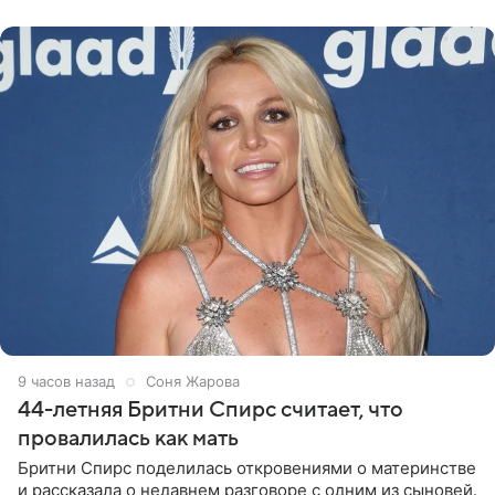
Варвара Убель, так
9 часов назад
Соня Жарова
44-летняя Бритни Спирс считает, что
провалилась как мать
Бритни Спирс поделилась откровениями о материнстве
и рассказала о недавнем разговоре с одним из сыновей.