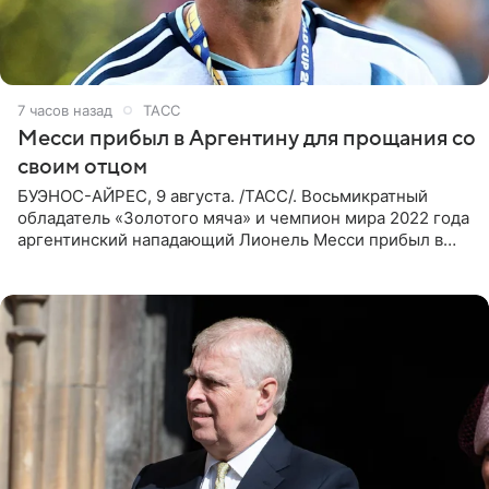
7 часов назад
ТАСС
Месси прибыл в Аргентину для прощания со
своим отцом
БУЭНОС-АЙРЕС, 9 августа. /ТАСС/. Восьмикратный
обладатель «Золотого мяча» и чемпион мира 2022 года
аргентинский нападающий Лионель Месси прибыл в
Аргентину для участия в церемонии прощания со своим
отцом. Об