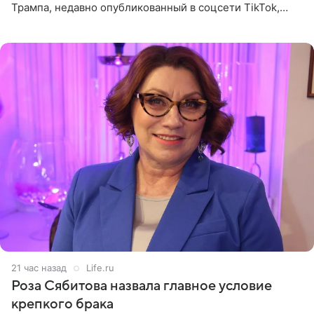
Трампа, недавно опубликованный в соцсети TikTok,
остался без звуковой дорожки в виде песни August
(«Август») американской
21 час назад
Life.ru
Роза Сябитова назвала главное условие
крепкого брака