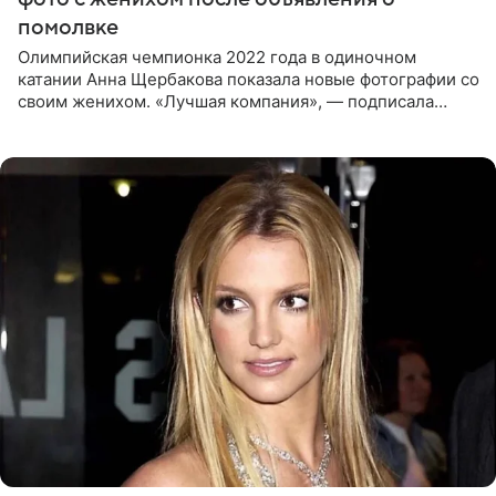
помолвке
Олимпийская чемпионка 2022 года в одиночном
катании Анна Щербакова показала новые фотографии со
своим женихом. «Лучшая компания», — подписала
снимки звезда льда. Напомним, 19 июля Щербакова
объявила о помолвке.