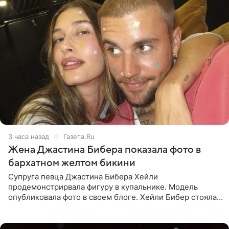
3 часа назад
Газета.Ru
Жена Джастина Бибера показала фото в
бархатном желтом бикини
Супруга певца Джастина Бибера Хейли
продемонстрирвала фигуру в купальнике. Модель
опубликовала фото в своем блоге. Хейли Бибер стояла
перед зеркалом в желтом крошечном бархатном
бикини, которое дополнила