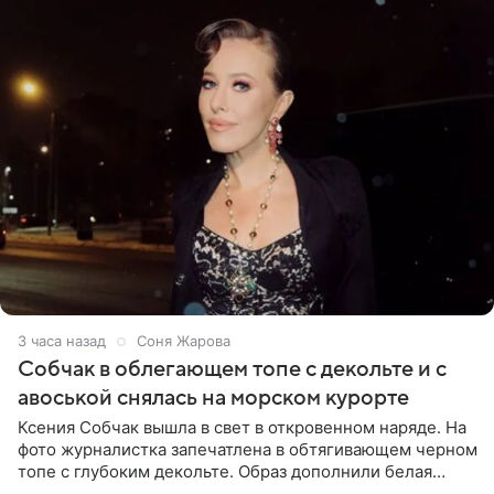
3 часа назад
Соня Жарова
Собчак в облегающем топе с декольте и с
авоськой снялась на морском курорте
Ксения Собчак вышла в свет в откровенном наряде. На
фото журналистка запечатлена в обтягивающем черном
топе с глубоким декольте. Образ дополнили белая
юбка-миди, вьетнамки на платформе и соломенная