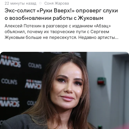
22 минуты назад
Соня Жарова
Экс-солист «Руки Вверх!» опроверг слухи
о возобновлении работы с Жуковым
Алексей Потехин в разговоре с изданием «Абзац»
объяснил, почему их творческие пути с Сергеем
Жуковым больше не пересекутся. Недавно артисты
воссоединились на большом концерте «30 нам уже!»,
который прошел в