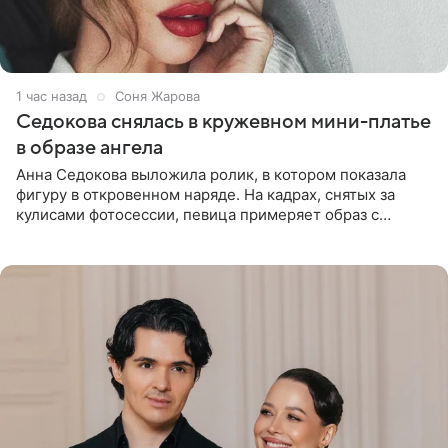
1 час назад
Соня Жарова
Седокова снялась в кружевном мини-платье
в образе ангела
Анна Седокова выложила ролик, в котором показала
фигуру в откровенном наряде. На кадрах, снятых за
кулисами фотосессии, певица примеряет образ с
ангельскими крыльями за спиной. Главным акцентом
наряда стало