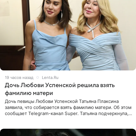
19 часов назад
Lenta.Ru
Дочь Любови Успенской решила взять
фамилию матери
Дочь певицы Любови Успенской Татьяна Плаксина
заявила, что собирается взять фамилию матери. Об этом
сообщает Telegram-канал Super. Татьяна подчеркнула,
что приняла решение о смене фамилии, поскольку
именно от