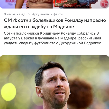
6 часов назад
Аргументы и факты
СМИ: сотни болельщиков Роналду напрасно
ждали его свадьбу на Мадейре
Сотни поклонников Криштиану Роналду собрались 8
августа у церкви в Фуншале на Мадейре, рассчитывая
увидеть свадьбу футболиста с Джорджиной Родригес.
Однако знаменитая пара на церемонии не появилась —
вместо них