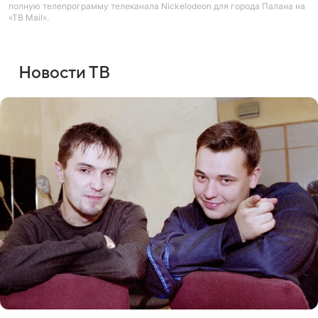
полную телепрограмму телеканала Nickelodeon для города Палана на
«ТВ Mail».
Новости ТВ