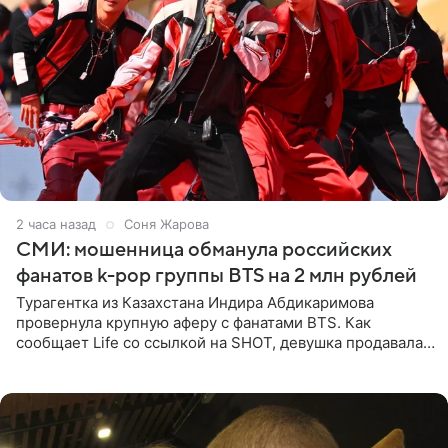
2 часа назад
Соня Жарова
СМИ: мошенница обманула российских
фанатов k-pop группы BTS на 2 млн рублей
Турагентка из Казахстана Индира Абдикаримова
провернула крупную аферу с фанатами BTS. Как
сообщает Life со ссылкой на SHOT, девушка продавала
поддельные туры на концерт группы в Пусане. По
данным издания,