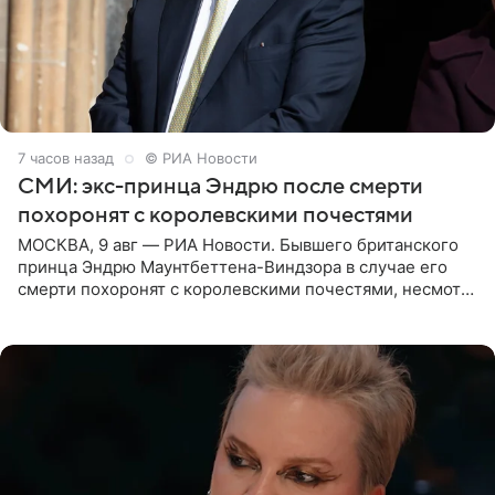
7 часов назад
© РИА Новости
СМИ: экс-принца Эндрю после смерти
похоронят с королевскими почестями
МОСКВА, 9 авг — РИА Новости. Бывшего британского
принца Эндрю Маунтбеттена-Виндзора в случае его
смерти похоронят с королевскими почестями, несмотря
на лишение всех титулов, сообщает Daily Mail со
ссылкой на