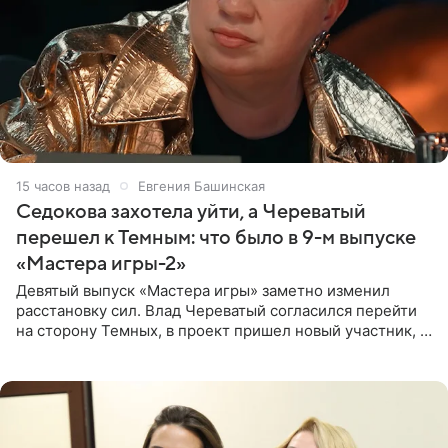
15 часов назад
Евгения Башинская
Седокова захотела уйти, а Череватый
перешел к Темным: что было в 9-м выпуске
«Мастера игры-2»
Девятый выпуск «Мастера игры» заметно изменил
расстановку сил. Влад Череватый согласился перейти
на сторону Темных, в проект пришел новый участник, а
Курбан Омаров и Анна Седокова оказались под таким
давлением.