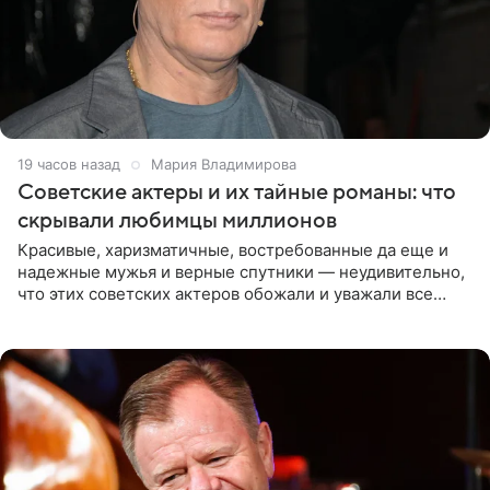
19 часов назад
Мария Владимирова
Советские актеры и их тайные романы: что
скрывали любимцы миллионов
Красивые, харизматичные, востребованные да еще и
надежные мужья и верные спутники — неудивительно,
что этих советских актеров обожали и уважали все
женщины большой страны, и наверняка не раз ставили
их в