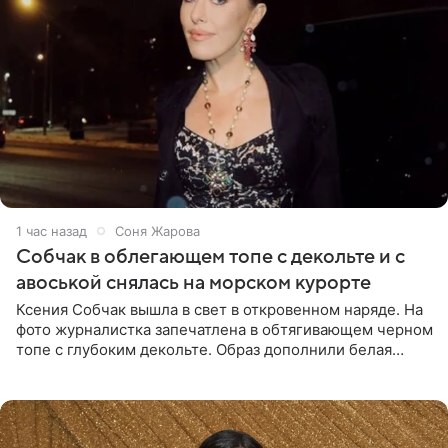
1 час назад
Соня Жарова
Собчак в облегающем топе с декольте и с
авоськой снялась на морском курорте
Ксения Собчак вышла в свет в откровенном наряде. На
фото журналистка запечатлена в обтягивающем черном
топе с глубоким декольте. Образ дополнили белая
юбка-миди, вьетнамки на платформе и соломенная
шляпа.