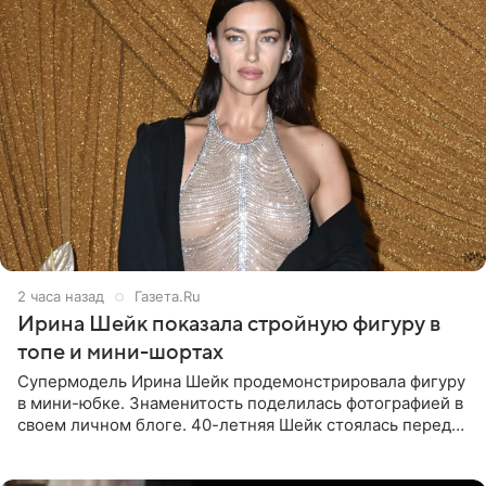
2 часа назад
Газета.Ru
Ирина Шейк показала стройную фигуру в
топе и мини-шортах
Супермодель Ирина Шейк продемонстрировала фигуру
в мини-юбке. Знаменитость поделилась фотографией в
своем личном блоге. 40-летняя Шейк стоялась перед
зеркалом в черном топе с кружевом, который
дополнила