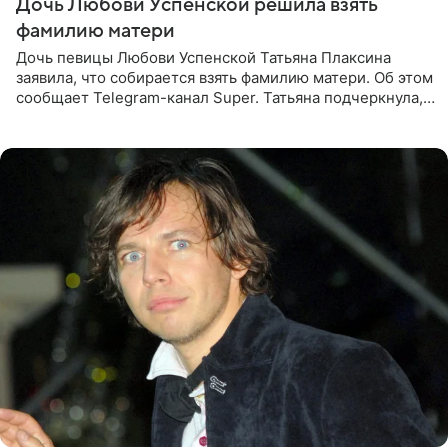
Дочь Любови Успенской решила взять
фамилию матери
Дочь певицы Любови Успенской Татьяна Плаксина
заявила, что собирается взять фамилию матери. Об этом
сообщает Telegram-канал Super. Татьяна подчеркнула,
что приняла решение о смене фамилии, поскольку
именно от