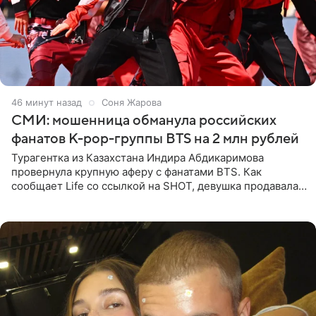
46 минут назад
Соня Жарова
СМИ: мошенница обманула российских
фанатов K-pop-группы BTS на 2 млн рублей
Турагентка из Казахстана Индира Абдикаримова
провернула крупную аферу с фанатами BTS. Как
сообщает Life со ссылкой на SHOT, девушка продавала
поддельные туры на концерт группы в Пусане. По
данным издания,