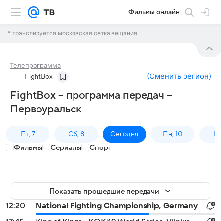
Фильмы онлайн
* транслируется московская сетка вещания
Телепрограмма
(
Сменить регион
)
FightBox
FightBox – программа передач –
Первоуральск
Пт, 7
Сб, 8
Сегодня
Пн, 10
Вт,
Фильмы
Сериалы
Спорт
Показать прошедшие передачи
12:20
National Fighting Championship, Germany