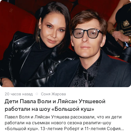
20 часов назад
Соня Жарова
Дети Павла Воли и Ляйсан Утяшевой
работали на шоу «Большой куш»
Павел Воля и Ляйсан Утяшева рассказали, что их дети
работали на съемках нового сезона реалити-шоу
«Большой куш». 13-летние Роберт и 11-летняя София