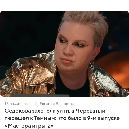
на лишение всех титулов, сообщает Daily Mail со
ссылкой на
13 часов назад
Евгения Башинская
Седокова захотела уйти, а Череватый
перешел к Темным: что было в 9-м выпуске
«Мастера игры-2»