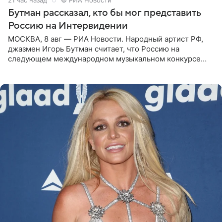
21 час назад
© РИА Новости
Бутман рассказал, кто бы мог представить
Россию на Интервидении
МОСКВА, 8 авг — РИА Новости. Народный артист РФ,
джазмен Игорь Бутман считает, что Россию на
следующем международном музыкальном конкурсе
«Интервидение» могла бы представить молодая певица
Варвара Убель, так