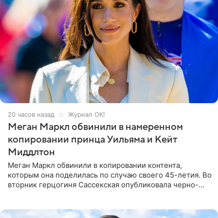
20 часов назад
Журнал OK!
Меган Маркл обвинили в намеренном
копировании принца Уильяма и Кейт
Миддлтон
Меган Маркл обвинили в копировании контента,
которым она поделилась по случаю своего 45-летия. Во
вторник герцогиня Сассекская опубликовала черно-
белую фотографию, на которой она прыгает в бассейн с
воздушными