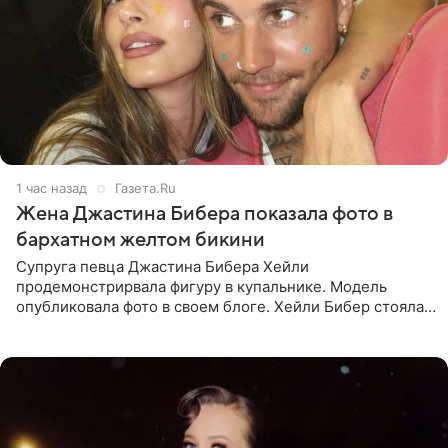
1 час назад
Газета.Ru
Жена Джастина Бибера показала фото в
бархатном желтом бикини
Супруга певца Джастина Бибера Хейли
продемонстрирвала фигуру в купальнике. Модель
опубликовала фото в своем блоге. Хейли Бибер стояла
перед зеркалом в желтом крошечном бархатном
бикини, которое дополнила