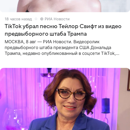
18 часов назад
© РИА Новости
TikTok убрал песню Тейлор Свифт из видео
предвыборного штаба Трампа
МОСКВА, 8 авг — РИА Новости. Видеоролик
предвыборного штаба президента США Дональда
Трампа, недавно опубликованный в соцсети TikTok,
остался без звуковой дорожки в виде песни August
(«Август») американской