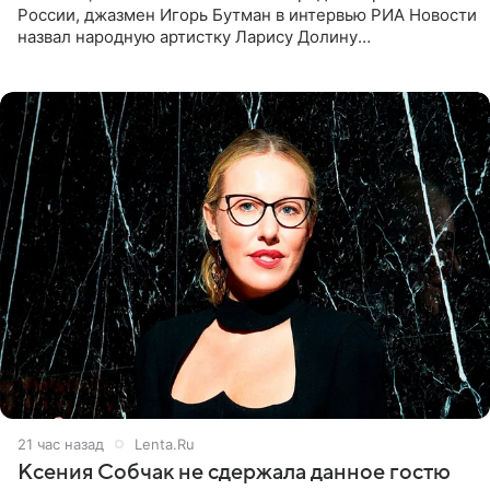
России, джазмен Игорь Бутман в интервью РИА Новости
назвал народную артистку Ларису Долину
великолепной певицей и рассказал о желании сделать с
ней новую совместную
21 час назад
Lenta.Ru
Ксения Собчак не сдержала данное гостю