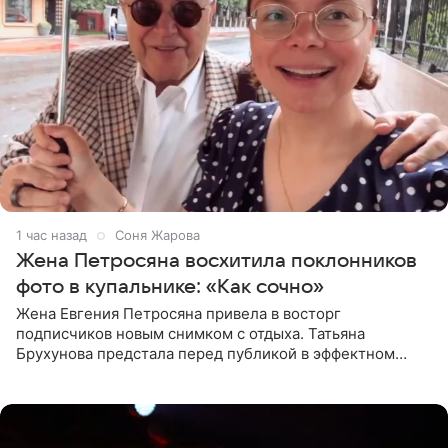
1 час назад
Соня Жарова
Жена Петросяна восхитила поклонников
фото в купальнике: «Как сочно»
Жена Евгения Петросяна привела в восторг
подписчиков новым снимком с отдыха. Татьяна
Брухунова предстала перед публикой в эффектном
черно-сиреневом монокини, позируя прямо в бассейне.
«Ох, как сочно», «Татьяна,