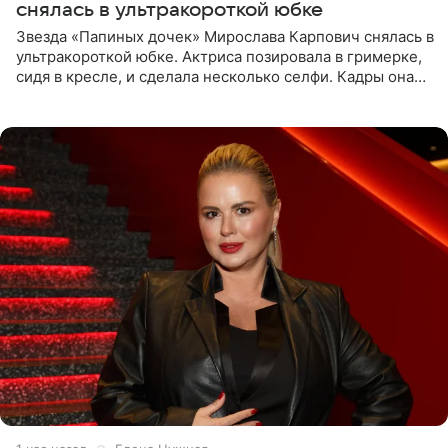
снялась в ультракороткой юбке
Звезда «Папиных дочек» Мирослава Карпович снялась в
ультракороткой юбке. Актриса позировала в гримерке,
сидя в кресле, и сделала несколько селфи. Кадры она
опубликовала на личной странице в социальной сети.