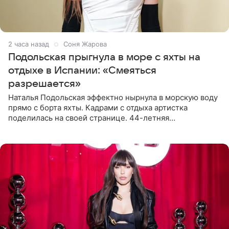
2 часа назад
Соня Жарова
Подольская прыгнула в море с яхты на
отдыхе в Испании: «Смеяться
разрешается»
Наталья Подольская эффектно нырнула в морскую воду
прямо с борта яхты. Кадрами с отдыха артистка
поделилась на своей странице. 44-летняя
знаменитость предстала перед поклонниками в ярком
розовом купальнике с