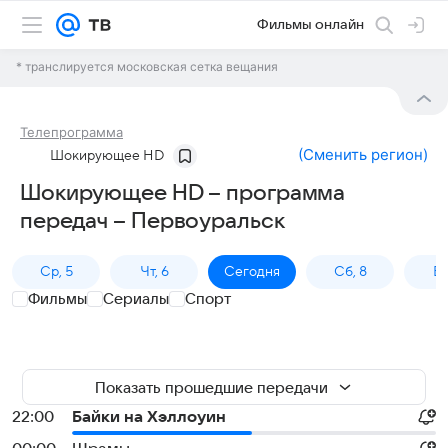
Фильмы онлайн
* транслируется московская сетка вещания
Телепрограмма
(
Сменить регион
)
Шокирующее HD
Шокирующее HD – программа
передач – Первоуральск
Ср, 5
Чт, 6
Сегодня
Сб, 8
Вс
Фильмы
Сериалы
Спорт
Показать прошедшие передачи
22:00
Байки на Хэллоуин