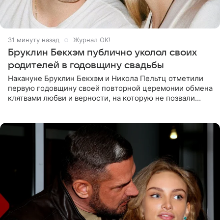
31 минуту назад
Журнал OK!
Бруклин Бекхэм публично уколол своих
родителей в годовщину свадьбы
Накануне Бруклин Бекхэм и Никола Пельтц отметили
первую годовщину своей повторной церемонии обмена
клятвами любви и верности, на которую не позвали
никого из клана Бекхэм. По словам инсайдеров, пара
считает это