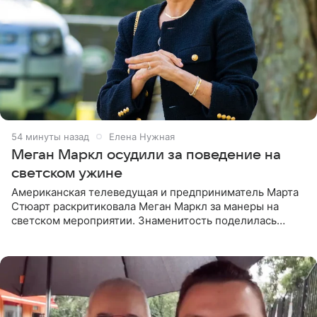
54 минуты назад
Елена Нужная
Меган Маркл осудили за поведение на
светском ужине
Американская телеведущая и предприниматель Марта
Стюарт раскритиковала Меган Маркл за манеры на
светском мероприятии. Знаменитость поделилась
деталями личной встречи с герцогиней Сассекской,
пишет PageSix. По