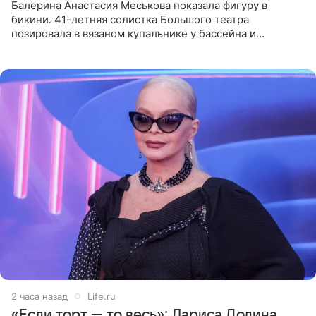
Балерина Анастасия Меськова показала фигуру в
бикини. 41-летняя солистка Большого театра
позировала в вязаном купальнике у бассейна и
опубликовала фото в личном блоге. Артистка
поделилась кадрами с отдыха за
2 часа назад
Life.ru
«Если торт — то весь»: Лариса Долина