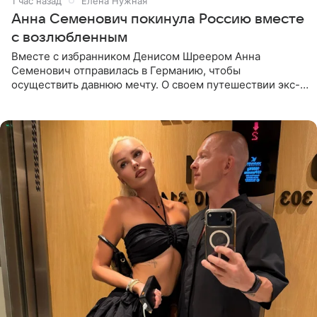
1 час назад
Елена Нужная
Анна Семенович покинула Россию вместе
с возлюбленным
Вместе с избранником Денисом Шреером Анна
Семенович отправилась в Германию, чтобы
осуществить давнюю мечту. О своем путешествии экс-
солистка «Блестящих» рассказала поклонникам на
личной странице в социальной