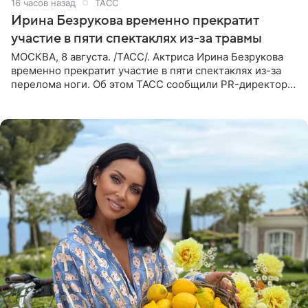
16 часов назад
ТАСС
Ирина Безрукова временно прекратит
участие в пяти спектаклях из-за травмы
МОСКВА, 8 августа. /ТАСС/. Актриса Ирина Безрукова
временно прекратит участие в пяти спектаклях из-за
перелома ноги. Об этом ТАСС сообщили PR-директор
артистки Станислав Влайку и пресс-атташе
Московского