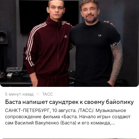
6 минут назад
ТАСС
Баста напишет саундтрек к своему байопику
САНКТ-ПЕТЕРБУРГ, 10 августа. /ТАСС/. Музыкальное
сопровождение фильма «Баста. Начало игры» создают
сам Василий Вакуленко (Баста) и его команда,
композитором картины выступил рэпер QП (Вадим
Карпенко). Об этом