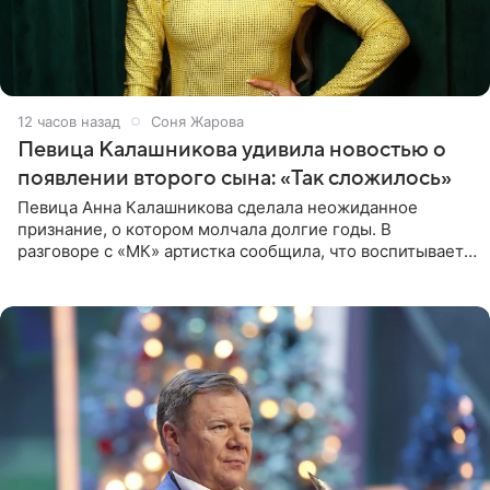
12 часов назад
Соня Жарова
Певица Калашникова удивила новостью о
появлении второго сына: «Так сложилось»
Певица Анна Калашникова сделала неожиданное
признание, о котором молчала долгие годы. В
разговоре с «МК» артистка сообщила, что воспитывает
не одного, а сразу двух сыновей. «На самом деле я
всегда мечтала, что