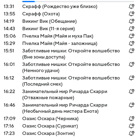
13:31
Скрафф (Рождество уже близко)
13:55
Скрафф (Охота)
14:19
Викинг Вик (Обещание)
14:43
Викинг Вик (11-я серия)
15:06
Пчелка Майя (Майя и муха Пак)
15:29
Пчелка Майя (Майя - заложница)
15:51
Заботливые мишки: Откройте волшебство
(Вне зоны доступа)
16:01
Заботливые мишки: Откройте волшебство
(Немного удачи)
16:12
Заботливые мишки: Откройте волшебство
(Последний смех)
16:22
Занимательный мир Ричарда Скарри
(Отважные пожарные)
16:46
Занимательный мир Ричарда Скарри
(Необычный день мистера Енота)
17:09
Оазис Оскара (Черника)
17:16
Оазис Оскара (Сурикат)
17:23
Оазис Оскара (Зонтик)