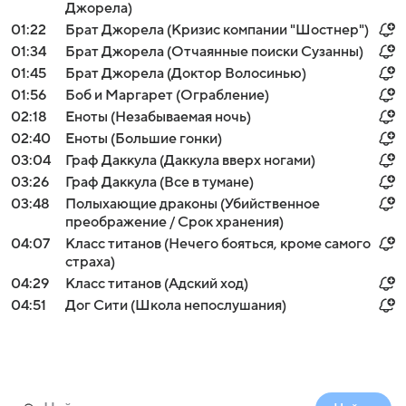
Джорела)
01:22
Брат Джорела (Кризис компании "Шостнер")
01:34
Брат Джорела (Отчаянные поиски Сузанны)
01:45
Брат Джорела (Доктор Волосинью)
01:56
Боб и Маргарет (Ограбление)
02:18
Еноты (Незабываемая ночь)
02:40
Еноты (Большие гонки)
03:04
Граф Даккула (Даккула вверх ногами)
03:26
Граф Даккула (Все в тумане)
03:48
Полыхающие драконы (Убийственное
преображение / Срок хранения)
04:07
Класс титанов (Нечего бояться, кроме самого
страха)
04:29
Класс титанов (Адский ход)
04:51
Дог Сити (Школа непослушания)