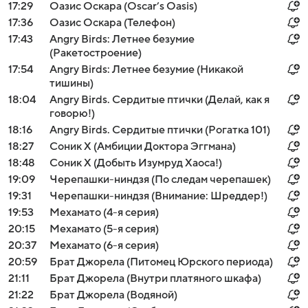
17:29
Оазис Оскара (Oscar’s Oasis)
17:36
Оазис Оскара (Телефон)
17:43
Angry Birds: Летнее безумие
(Ракетостроение)
17:54
Angry Birds: Летнее безумие (Никакой
тишины)
18:04
Angry Birds. Сердитые птички (Делай, как я
говорю!)
18:16
Angry Birds. Сердитые птички (Рогатка 101)
18:27
Соник Х (Амбиции Доктора Эггмана)
18:48
Соник Х (Добыть Изумруд Хаоса!)
19:09
Черепашки-ниндзя (По следам черепашек)
19:31
Черепашки-ниндзя (Внимание: Шреддер!)
19:53
Мехамато (4-я серия)
20:15
Мехамато (5-я серия)
20:37
Мехамато (6-я серия)
20:59
Брат Джорела (Питомец Юрского периода)
21:11
Брат Джорела (Внутри платяного шкафа)
21:22
Брат Джорела (Водяной)