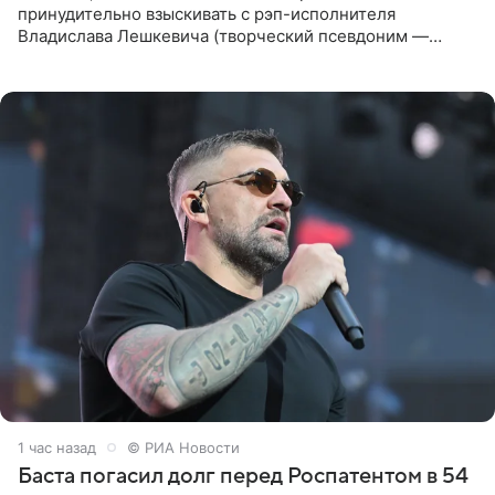
принудительно взыскивать с рэп-исполнителя
Владислава Лешкевича (творческий псевдоним —
Влади; признан иноагентом в РФ) штраф за нарушение
порядка деятельности
1 час назад
© РИА Новости
Баста погасил долг перед Роспатентом в 54