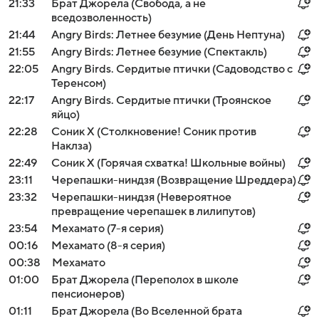
21:33
Брат Джорела (Свобода, а не
вседозволенность)
21:44
Angry Birds: Летнее безумие (День Нептуна)
21:55
Angry Birds: Летнее безумие (Спектакль)
22:05
Angry Birds. Сердитые птички (Садоводство с
Теренсом)
22:17
Angry Birds. Сердитые птички (Троянское
яйцо)
22:28
Соник Х (Столкновение! Соник против
Наклза)
22:49
Соник Х (Горячая схватка! Школьные войны)
23:11
Черепашки-ниндзя (Возвращение Шреддера)
23:32
Черепашки-ниндзя (Невероятное
превращение черепашек в лилипутов)
23:54
Мехамато (7-я серия)
00:16
Мехамато (8-я серия)
00:38
Мехамато
01:00
Брат Джорела (Переполох в школе
пенсионеров)
01:11
Брат Джорела (Во Вселенной брата