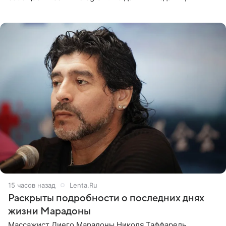
Безрукова пропустит 15 спектаклей — восемь показов
«Женитьбы Фигаро»,
15 часов назад
Lenta.Ru
Раскрыты подробности о последних днях
жизни Марадоны
Массажист Диего Марадоны Николя Таффарель