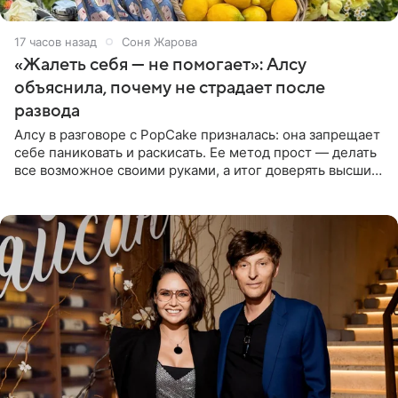
17 часов назад
Соня Жарова
«Жалеть себя — не помогает»: Алсу
объяснила, почему не страдает после
развода
Алсу в разговоре с PopCake призналась: она запрещает
себе паниковать и раскисать. Ее метод прост — делать
все возможное своими руками, а итог доверять высшим
силам. Певица утверждает, что истерики и потеря