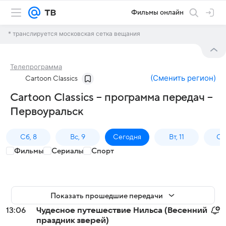
Фильмы онлайн
* транслируется московская сетка вещания
Телепрограмма
(
Сменить регион
)
Cartoon Classics
Cartoon Classics – программа передач –
Первоуральск
Сб, 8
Вс, 9
Сегодня
Вт, 11
Ср,
Фильмы
Сериалы
Спорт
Показать прошедшие передачи
13:06
Чудесное путешествие Нильса (Весенний
праздник зверей)