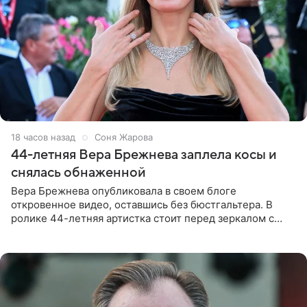
18 часов назад
Соня Жарова
44-летняя Вера Брежнева заплела косы и
снялась обнаженной
Вера Брежнева опубликовала в своем блоге
откровенное видео, оставшись без бюстгальтера. В
ролике 44-летняя артистка стоит перед зеркалом с
обнаженной грудью. Волосы певица собрала в косы и
надела головной убор.