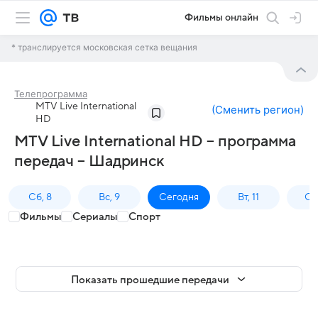
Фильмы онлайн
* транслируется московская сетка вещания
Телепрограмма
MTV Live International
(
Сменить регион
)
HD
MTV Live International HD – программа
передач – Шадринск
Сб, 8
Вс, 9
Сегодня
Вт, 11
Ср,
Фильмы
Сериалы
Спорт
Показать прошедшие передачи