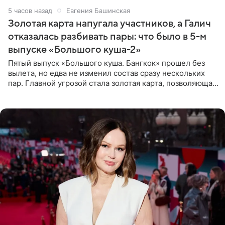
5 часов назад
Евгения Башинская
Золотая карта напугала участников, а Галич
отказалась разбивать пары: что было в 5-м
выпуске «Большого куша-2»
Пятый выпуск «Большого куша. Бангкок» прошел без
вылета, но едва не изменил состав сразу нескольких
пар. Главной угрозой стала золотая карта, позволяющая
разлучить один из дуэтов и поменять участников
местами.