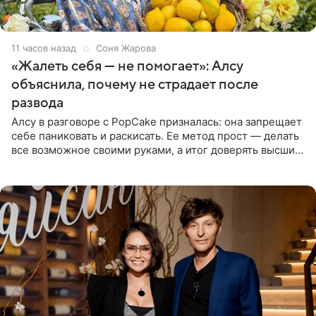
11 часов назад
Соня Жарова
«Жалеть себя — не помогает»: Алсу
объяснила, почему не страдает после
развода
Алсу в разговоре с PopCake призналась: она запрещает
себе паниковать и раскисать. Ее метод прост — делать
все возможное своими руками, а итог доверять высшим
силам. Певица утверждает, что истерики и потеря