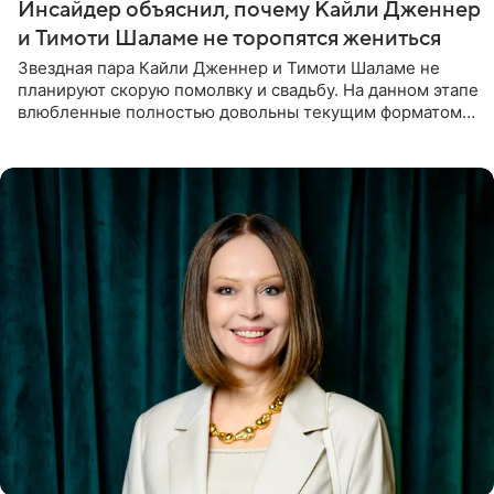
Инсайдер объяснил, почему Кайли Дженнер
и Тимоти Шаламе не торопятся жениться
Звездная пара Кайли Дженнер и Тимоти Шаламе не
планируют скорую помолвку и свадьбу. На данном этапе
влюбленные полностью довольны текущим форматом
своих отношений и сознательно не хотят торопить
события. Сейчас