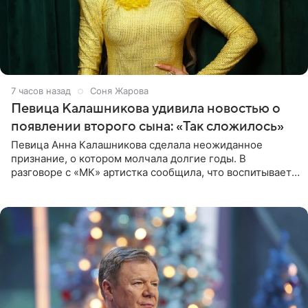
7 часов назад
Соня Жарова
Певица Калашникова удивила новостью о
появлении второго сына: «Так сложилось»
Певица Анна Калашникова сделала неожиданное
признание, о котором молчала долгие годы. В
разговоре с «МК» артистка сообщила, что воспитывает
не одного, а сразу двух сыновей. «На самом деле я
всегда мечтала, что