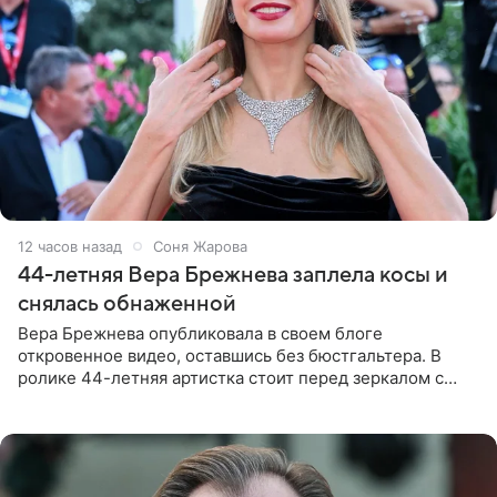
12 часов назад
Соня Жарова
44-летняя Вера Брежнева заплела косы и
снялась обнаженной
Вера Брежнева опубликовала в своем блоге
откровенное видео, оставшись без бюстгальтера. В
ролике 44-летняя артистка стоит перед зеркалом с
обнаженной грудью. Волосы певица собрала в косы и
надела головной убор.