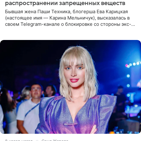
распространении запрещенных веществ
Бывшая жена Паши Техника, блогерша Ева Карицкая
(настоящее имя — Карина Мельничук), высказалась в
своем Telegram-канале о блокировке со стороны экс-
супруги Гуфа Айзы-Лилуны Ай. Карицкая утверждает,
что ее