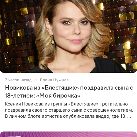
7 часов назад
Елена Нужная
Новикова из «Блестящих» поздравила сына с
18-летием: «Моя бирочка»
Ксения Новикова из группы «Блестящие» трогательно
поздравила своего старшего сына с совершеннолетием.
В личном блоге артистка опубликовала видео, где 18-
летний Мирон легко подхватил маму на руки и закружил
во