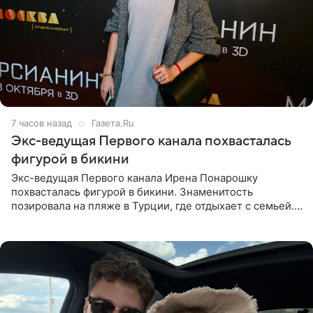
7 часов назад
Газета.Ru
Экс-ведущая Первого канала похвасталась
фигурой в бикини
Экс-ведущая Первого канала Ирена Понарошку
похвасталась фигурой в бикини. Знаменитость
позировала на пляже в Турции, где отдыхает с семьей.
Она поделилась кадрами с отдыха в Instagram (владелец
компания Meta