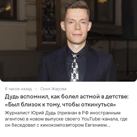
6 часов назад
Соня Жарова
Дудь вспомнил, как болел астмой в детстве:
«Был близок к тому, чтобы откинуться»
Журналист Юрий Дудь (признан в РФ иностранным
агентом) в новом выпуске своего YouTube-канала, где
он беседовал с кинокомпозитором Евгением
Гальпериным, поделился личной историей о борьбе с