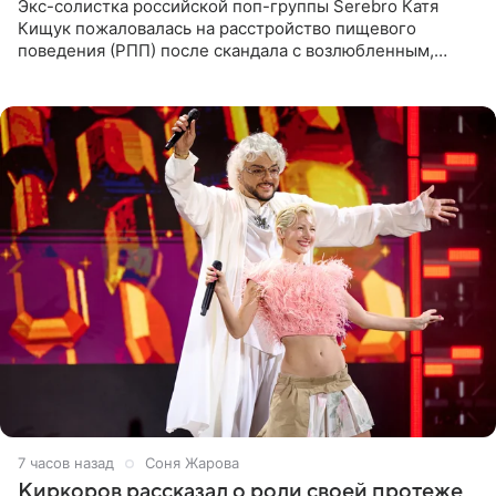
Экс-солистка российской поп-группы Serebro Катя
Кищук пожаловалась на расстройство пищевого
поведения (РПП) после скандала с возлюбленным,
популярным рэпером 9mice (настоящее имя — Сергей
Дмитриев).
7 часов назад
Соня Жарова
Киркоров рассказал о роли своей протеже