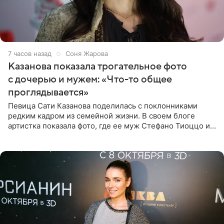
7 часов назад
Соня Жарова
Казанова показала трогательное фото
с дочерью и мужем: «Что-то общее
проглядывается»
Певица Сати Казанова поделилась с поклонниками
редким кадром из семейной жизни. В своем блоге
артистка показала фото, где ее муж Стефано Тиоццо и
их маленькая дочь спят рядом. На снимке отец и
малышка лежат в