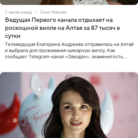
7 часов назад
Соня Жарова
Ведущая Первого канала отдыхает на
роскошной вилле на Алтае за 87 тысяч в
сутки
Телеведущая Екатерина Андреева отправилась на Алтай
и выбрала для проживания шикарную виллу. Как
сообщает Telegram-канал «Звездач», знаменитость
сняла двухэтажный дом, где ночь обходится минимум в
87 тысяч