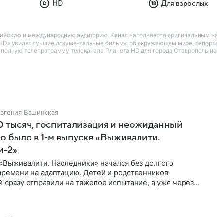
HD
Для взрослых
ийскую и международную аудиторию. Канал наполняется оригинальным нау
та HD» увидят лучшие документальные фильмы об окружающем мире, репорта
е полную телепрограмму телеканала Планета HD для города Ставрополь на 
Евгения Башинская
 тысяч, госпитализация и неожиданный
то было в 1-м выпуске «Выживалити.
и-2»
«Выживалити. Наследники» начался без долгого
времени на адаптацию. Детей и родственников
 сразу отправили на тяжелое испытание, а уже через
й в лагере