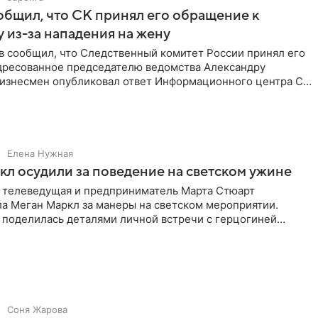
бщил, что СК принял его обращение к
 из-за нападения на жену
в сообщил, что Следственный комитет России принял его
дресованное председателю ведомства Александру
Бизнесмен опубликовал ответ Информационного центра СК
е. В
Елена Нужная
л осудили за поведение на светском ужине
 телеведущая и предприниматель Марта Стюарт
ла Меган Маркл за манеры на светском мероприятии.
 поделилась деталями личной встречи с герцогиней
ишет PageSix. По
Соня Жарова