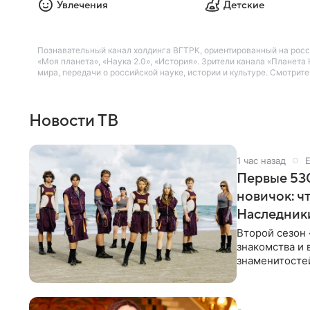
Увлечения
Детские
Познавательный канал холдинга ВГТРК, ориентированный на росс
«Моя планета», «Наука 2.0», «История». Зрители канала «Плане
мира, передачи о российской науке, истории и культуре. Смотрит
Новости ТВ
1 час назад
Первые 530
новичок: ч
Наследник
Второй сезон 
знакомства и 
знаменитостей
несколько дне