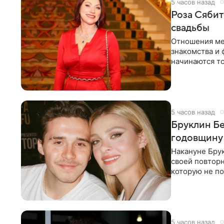
5 часов назад
Роза Сябит
свадьбы
Отношения ме
знакомства и 
начинаются то
многого,
5 часов назад
Бруклин Бе
годовщину
Накануне Бру
своей повтор
которую не по
считает это
5 часов назад