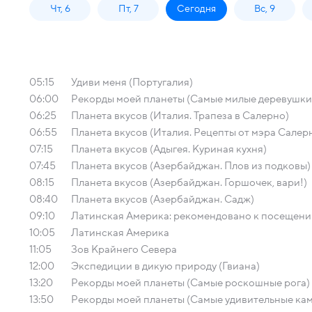
Чт, 6
Пт, 7
Сегодня
Вс, 9
05:15
Удиви меня (Португалия)
06:00
Рекорды моей планеты (Самые милые деревушки
06:25
Планета вкусов (Италия. Трапеза в Салерно)
06:55
Планета вкусов (Италия. Рецепты от мэра Салер
07:15
Планета вкусов (Адыгея. Куриная кухня)
07:45
Планета вкусов (Азербайджан. Плов из подковы)
08:15
Планета вкусов (Азербайджан. Горшочек, вари!)
08:40
Планета вкусов (Азербайджан. Садж)
09:10
Латинская Америка: рекомендовано к посещени
10:05
Латинская Америка
11:05
Зов Крайнего Севера
12:00
Экспедиции в дикую природу (Гвиана)
13:20
Рекорды моей планеты (Самые роскошные рога)
13:50
Рекорды моей планеты (Самые удивительные ка