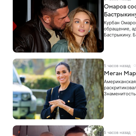
Омаров соо
Бастрыкину
Курбан Омаро
обращение, а
Бастрыкину. 
в личном блог
5 часов назад
Меган Марк
Американская
раскритикова
Знаменитость
Сассекской, п
5 часов назад