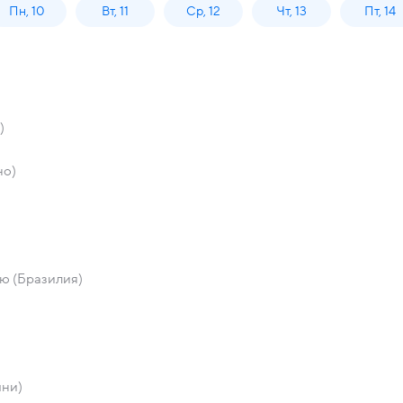
Пн, 10
Вт, 11
Ср, 12
Чт, 13
Пт, 14
)
но)
ю (Бразилия)
мни)