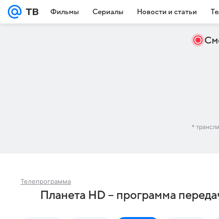
Фильмы
Сериалы
Новости и статьи
Те
См
* трансл
Телепрограмма
Планета HD – программа переда