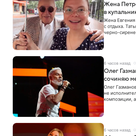
Жена Петр
в купальни
Жена Евгения
с отдыха. Тат
черно-сиренев
«Татьяна,
6 часов назад
Олег Газма
сочиняю м
Олег Газманов
не исполнител
композиции, а
музыканта,
6 часов назад