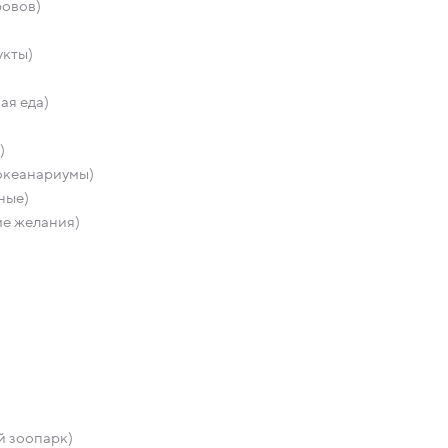
ровов)
укты)
ая еда)
)
океанариумы)
ные)
е желания)
й зоопарк)