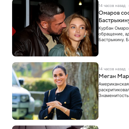
14 часов назад
Омаров соо
Бастрыкину
Курбан Омаро
обращение, а
Бастрыкину. 
в личном блог
14 часов назад
Меган Марк
Американская
раскритикова
Знаменитость
Сассекской, п