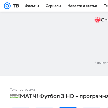
Фильмы
Сериалы
Новости и статьи
Те
См
* трансл
Телепрограмма
МАТЧ! Футбол 3 HD – программа