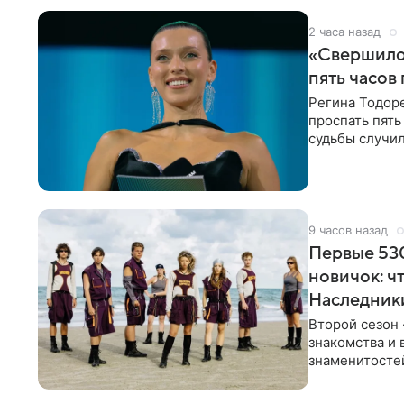
2 часа назад
«Свершилос
пять часов
Регина Тодоре
проспать пять
судьбы случил
ребенком. Ар
9 часов назад
Первые 530
новичок: ч
Наследник
Второй сезон 
знакомства и 
знаменитостей
несколько дне