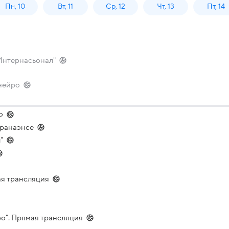
Пн, 10
Вт, 11
Ср, 12
Чт, 13
Пт, 14
"Интернасьонал"
нейро
о
аранаэнсе
"
ая трансляция
ро". Прямая трансляция