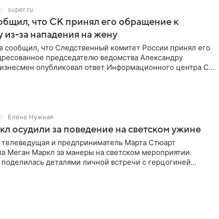
super.ru
бщил, что СК принял его обращение к
 из-за нападения на жену
в сообщил, что Следственный комитет России принял его
дресованное председателю ведомства Александру
Бизнесмен опубликовал ответ Информационного центра СК
е. В
Елена Нужная
л осудили за поведение на светском ужине
 телеведущая и предприниматель Марта Стюарт
ла Меган Маркл за манеры на светском мероприятии.
 поделилась деталями личной встречи с герцогиней
ишет PageSix. По