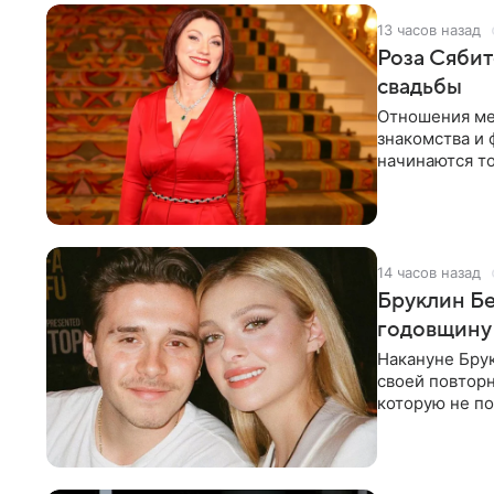
13 часов назад
Роза Сябит
свадьбы
Отношения ме
знакомства и 
начинаются то
многого,
14 часов назад
Бруклин Бе
годовщину
Накануне Бру
своей повтор
которую не по
считает это