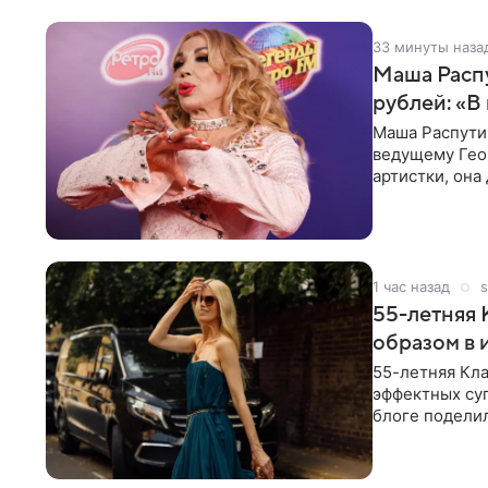
33 минуты наза
Маша Распу
рублей: «В
Маша Распути
ведущему Гео
артистки, она
себе жить,
1 час назад
s
55-летняя
образом в 
55-летняя Кла
эффектных су
блоге поделил
роли гостьи,