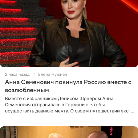
2 часа назад
Елена Нужная
Анна Семенович покинула Россию вместе с
возлюбленным
Вместе с избранником Денисом Шреером Анна
Семенович отправилась в Германию, чтобы
осуществить давнюю мечту. О своем путешествии экс-
солистка «Блестящих» рассказала поклонникам на
личной странице в социальной