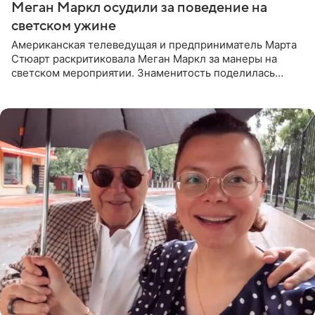
Меган Маркл осудили за поведение на
светском ужине
Американская телеведущая и предприниматель Марта
Стюарт раскритиковала Меган Маркл за манеры на
светском мероприятии. Знаменитость поделилась
деталями личной встречи с герцогиней Сассекской,
пишет PageSix. По