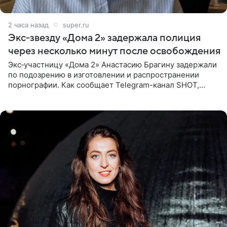
2 часа назад
super.ru
Экс‑звезду «Дома 2» задержала полиция
через несколько минут после освобождения
Экс‑участницу «Дома 2» Анастасию Брагину задержали
по подозрению в изготовлении и распространении
порнографии. Как сообщает Telegram-канал SHOT,
девушка может оказаться в СИЗО. Следствие
ходатайствует об