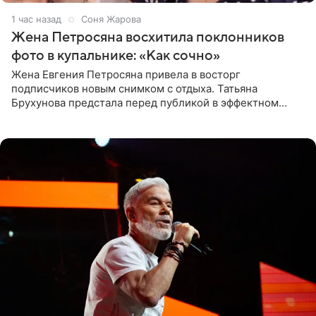
1 час назад
Соня Жарова
Жена Петросяна восхитила поклонников
фото в купальнике: «Как сочно»
Жена Евгения Петросяна привела в восторг
подписчиков новым снимком с отдыха. Татьяна
Брухунова предстала перед публикой в эффектном
черно-сиреневом монокини, позируя прямо в бассейне.
«Ох, как сочно», «Татьяна,