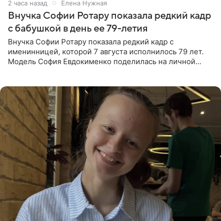
2 часа назад
Елена Нужная
Внучка Софии Ротару показала редкий кадр
с бабушкой в день ее 79-летия
Внучка Софии Ротару показала редкий кадр с
именинницей, которой 7 августа исполнилось 79 лет.
Модель София Евдокименко поделилась на личной
странице в социальной сети фотографией знаменитой
бабушки. На снимке