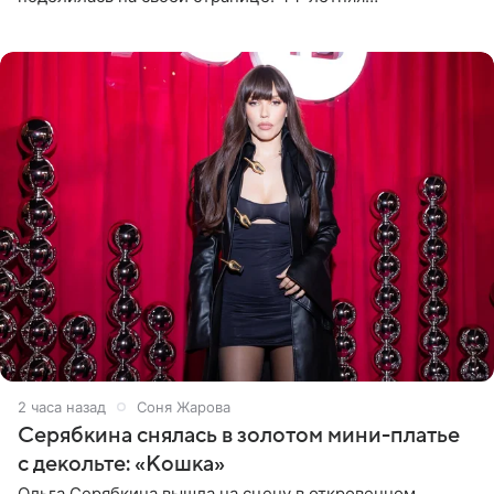
знаменитость предстала перед поклонниками в ярком
розовом купальнике с
2 часа назад
Соня Жарова
Серябкина снялась в золотом мини-платье
с декольте: «Кошка»
Ольга Серябкина вышла на сцену в откровенном