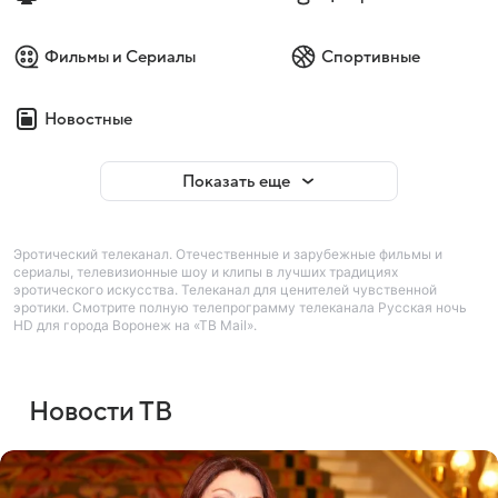
Фильмы и Сериалы
Спортивные
Новостные
Показать еще
Эротический телеканал. Отечественные и зарубежные фильмы и
сериалы, телевизионные шоу и клипы в лучших традициях
эротического искусства. Телеканал для ценителей чувственной
эротики. Смотрите полную телепрограмму телеканала Русская ночь
HD для города Воронеж на «ТВ Mail».
Новости ТВ