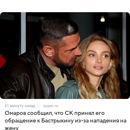
никого из клана Бекхэм. По словам инсайдеров, пара
считает это
51 минуту назад
super.ru
Омаров сообщил, что СК принял его
обращение к Бастрыкину из-за нападения на
жену