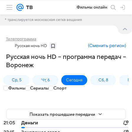
Фильмы онлайн
* транслируется московская сетка вещания
Телепрограмма
(
Сменить регион
)
Русская ночь HD
Русская ночь HD – программа передач –
Воронеж
Ср, 5
Чт, 6
Сегодня
Сб, 8
Вс
Фильмы
Сериалы
Спорт
Показать прошедшие передачи
21:05
Деньги