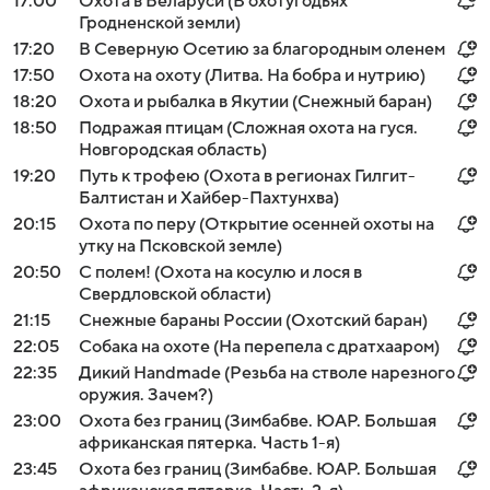
17:00
Охота в Беларуси (В охотугодьях
Гродненской земли)
17:20
В Северную Осетию за благородным оленем
17:50
Охота на охоту (Литва. На бобра и нутрию)
18:20
Охота и рыбалка в Якутии (Снежный баран)
18:50
Подражая птицам (Сложная охота на гуся.
Новгородская область)
19:20
Путь к трофею (Охота в регионах Гилгит-
Балтистан и Хайбер-Пахтунхва)
20:15
Охота по перу (Открытие осенней охоты на
утку на Псковской земле)
20:50
С полем! (Охота на косулю и лося в
Свердловской области)
21:15
Снежные бараны России (Охотский баран)
22:05
Собака на охоте (На перепела с дратхааром)
22:35
Дикий Handmade (Резьба на стволе нарезного
оружия. Зачем?)
23:00
Охота без границ (Зимбабве. ЮАР. Большая
африканская пятерка. Часть 1-я)
23:45
Охота без границ (Зимбабве. ЮАР. Большая