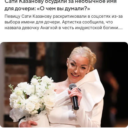
Сати Казанову осудили за необычное имя
для дочери: «О чем вы думали?»
Певицу Сати Казанову раскритиковали в соцсетях из-за
выбора имени для дочери. Артистка сообщила, что
назвала девочку Анагхой в честь индуистской богини.
При этом исполнительница скрывала это имя от
поклонников