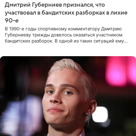
Дмитрий Губерниев признался, что
участвовал в бандитских разборках в лихие
90-е
В 1990-е годы спортивному комментатору Дмитрию
Губерниеву трижды довелось оказаться участником
бандитских разборок. В одной из таких ситуаций ему
выдали тяжелый предмет и приказали вступить в драку,
однако он