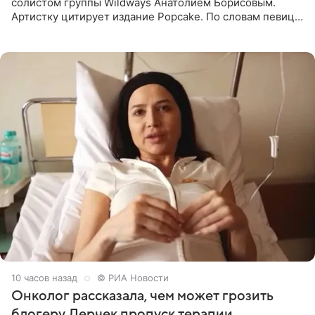
солистом группы Wildways Анатолием Борисовым.
Артистку цитирует издание Popcake. По словам певицы,
залог любви — это принять недостатки другого
человека. Также
10 часов назад
© РИА Новости
Онколог рассказала, чем может грозить
блогеру Лерчек пропуск терапии