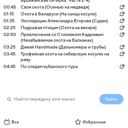
африканская пятерка. Часть 2-я)
00:45
Своя охота (Осенью на медведя)
01:15
Охота в Беларуси (На самца косули)
01:35
Экспедиции Александра Егорова (Судан)
02:25
Подражая птицам (Охота на вяхиря)
02:50
Приключения со Стилияном Кадревым
(Незабываемая охота на Балканах)
03:25
Дикий Handmade (Дальномеры и трубы)
03:45
Трофейная охота на сибирскую косулю на
реву
04:45
По следам кубанского тура
Найти
Все
Избранные