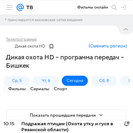
Фильмы онлайн
* транслируется московская сетка вещания
Телепрограмма
(
Сменить регион
)
Дикая охота HD
Дикая охота HD – программа передач –
Бишкек
Ср, 5
Чт, 6
Сегодня
Сб, 8
Вс
Фильмы
Сериалы
Спорт
Показать прошедшие передачи
10:15
Подражая птицам (Охота утку и гуся в
Рязанской области)