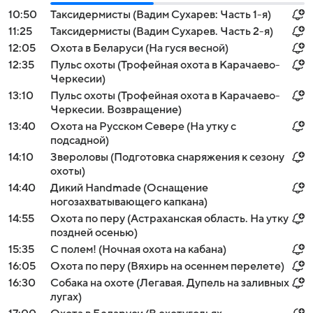
10:50
Таксидермисты (Вадим Сухарев: Часть 1-я)
11:25
Таксидермисты (Вадим Сухарев. Часть 2-я)
12:05
Охота в Беларуси (На гуся весной)
12:35
Пульс охоты (Трофейная охота в Карачаево-
Черкесии)
13:10
Пульс охоты (Трофейная охота в Карачаево-
Черкесии. Возвращение)
13:40
Охота на Русском Севере (На утку с
подсадной)
14:10
Звероловы (Подготовка снаряжения к сезону
охоты)
14:40
Дикий Handmade (Оснащение
ногозахватывающего капкана)
14:55
Охота по перу (Астраханская область. На утку
поздней осенью)
15:35
С полем! (Ночная охота на кабана)
16:05
Охота по перу (Вяхирь на осеннем перелете)
16:30
Собака на охоте (Легавая. Дупель на заливных
лугах)