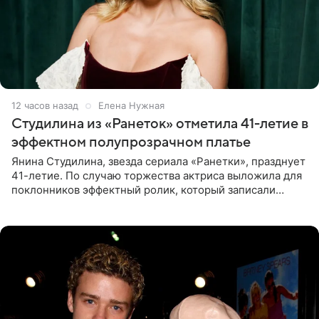
12 часов назад
Елена Нужная
Студилина из «Ранеток» отметила 41-летие в
эффектном полупрозрачном платье
Янина Студилина, звезда сериала «Ранетки», празднует
41-летие. По случаю торжества актриса выложила для
поклонников эффектный ролик, который записали
прошлой ночью. В кадре артистка предстала в
вечернем