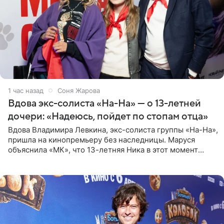
1 час назад
Соня Жарова
Вдова экс-солиста «На-На» — о 13-летней
дочери: «Надеюсь, пойдет по стопам отца»
Вдова Владимира Левкина, экс-солиста группы «На-На»,
пришла на кинопремьеру без наследницы. Маруся
объяснила «МК», что 13-летняя Ника в этот момент
возвращалась домой с международного вокального
конкурса, где