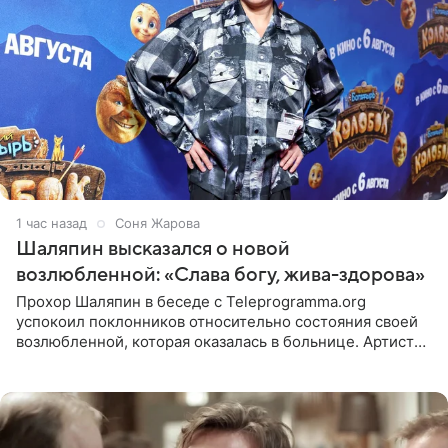
1 час назад
Соня Жарова
Шаляпин высказался о новой
возлюбленной: «Слава богу, жива-здорова»
Прохор Шаляпин в беседе с Teleprogramma.org
успокоил поклонников относительно состояния своей
возлюбленной, которая оказалась в больнице. Артист
признался, что выдохнул спокойно: жизнь женщины вне
опасности, а