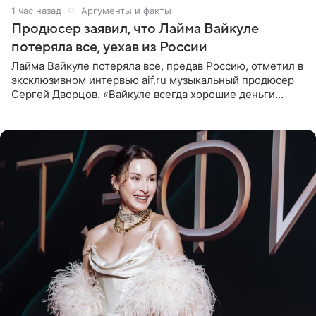
1 час назад
Аргументы и факты
Продюсер заявил, что Лайма Вайкуле
потеряла все, уехав из России
Лайма Вайкуле потеряла все, предав Россию, отметил в
эксклюзивном интервью aif.ru музыкальный продюсер
Сергей Дворцов. «Вайкуле всегда хорошие деньги
получала в России, заработки сопоставимы с Пугачевой,
10−20