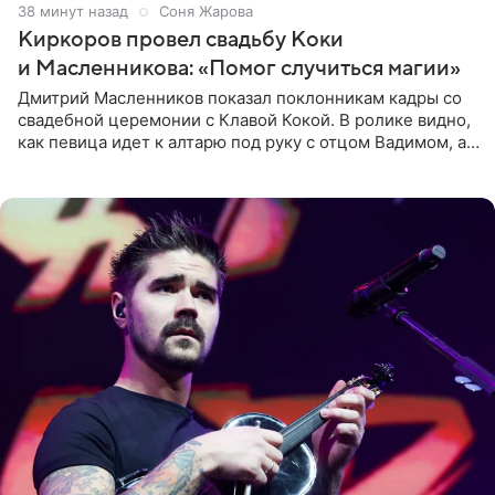
38 минут назад
Соня Жарова
Киркоров провел свадьбу Коки
и Масленникова: «Помог случиться магии»
Дмитрий Масленников показал поклонникам кадры со
свадебной церемонии с Клавой Кокой. В ролике видно,
как певица идет к алтарю под руку с отцом Вадимом, а у
алтаря ее ждут жених и Филипп Киркоров. Именно