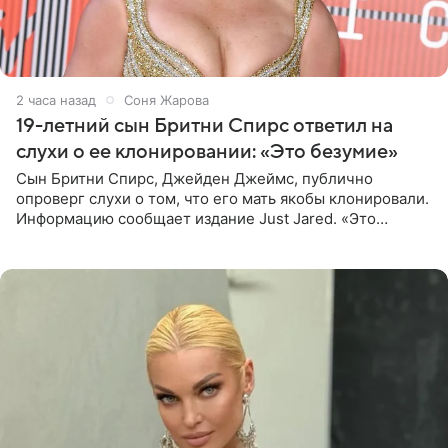
2 часа назад
Соня Жарова
19-летний сын Бритни Спирс ответил на
слухи о ее клонировании: «Это безумие»
Сын Бритни Спирс, Джейден Джеймс, публично
опроверг слухи о том, что его мать якобы клонировали.
Информацию сообщает издание Just Jared. «Это
заставляет меня понять, что многое в СМИ
преувеличено и фальшиво.