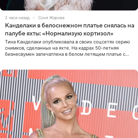
2 часа назад
Соня Жарова
Канделаки в белоснежном платье снялась на
палубе яхты: «Нормализую кортизол»
Тина Канделаки опубликовала в своих соцсетях серию
снимков, сделанных на яхте. На кадрах 50-летняя
бизнесвумен запечатлена в белом летящем платье с
глубокими разрезами на талии. Свой образ Канделаки
дополнила