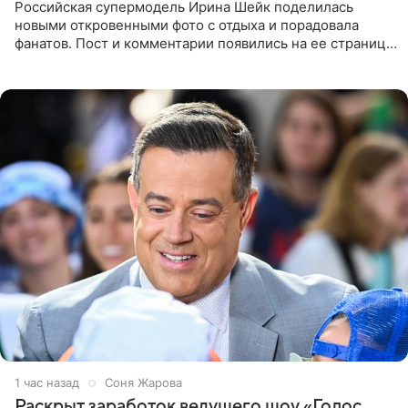
Российская супермодель Ирина Шейк поделилась
новыми откровенными фото с отдыха и порадовала
фанатов. Пост и комментарии появились на ее странице
в Instagram (принадлежит компании Meta, признанной
экстремистской
1 час назад
Соня Жарова
Раскрыт заработок ведущего шоу «Голос