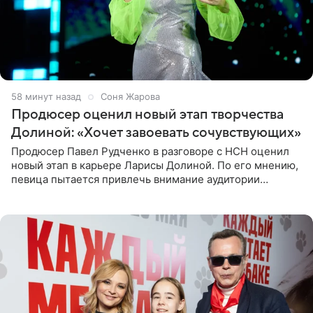
58 минут назад
Соня Жарова
Продюсер оценил новый этап творчества
Долиной: «Хочет завоевать сочувствующих»
Продюсер Павел Рудченко в разговоре с НСН оценил
новый этап в карьере Ларисы Долиной. По его мнению,
певица пытается привлечь внимание аудитории
«сочувствующих», идя по пути, который ранее уже
протоптали Ольга