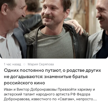
1 час назад
Мария Серяпова
Одних постоянно путают, о родстве других
не догадываются: знаменитые братья
российского кино
Иван и Виктор Добронравовы Превзойти харизму и
актерский талант народного артиста РФ Федора
Добронравова, известного по «Сватам», непросто.
Однако его сыновья достойно продолжают знаменитую