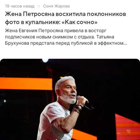
19 часов назад
Соня Жарова
Жена Петросяна восхитила поклонников
фото в купальнике: «Как сочно»
Жена Евгения Петросяна привела в восторг
подписчиков новым снимком с отдыха. Татьяна
Брухунова предстала перед публикой в эффектном
черно-сиреневом монокини, позируя прямо в бассейне.
«Ох, как сочно», «Татьяна,