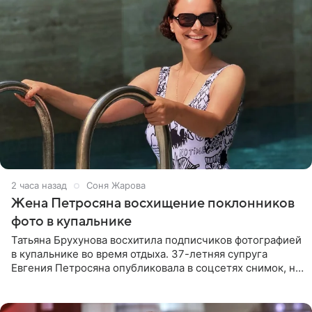
2 часа назад
Соня Жарова
Жена Петросяна восхищение поклонников
фото в купальнике
Татьяна Брухунова восхитила подписчиков фотографией
в купальнике во время отдыха. 37-летняя супруга
Евгения Петросяна опубликовала в соцсетях снимок, на
котором позирует у бассейна в белоснежном монокини
с