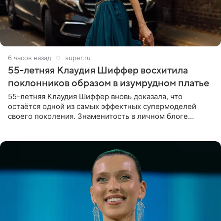
6 часов назад
super.ru
55-летняя Клаудия Шиффер восхитила
поклонников образом в изумрудном платье
55-летняя Клаудия Шиффер вновь доказала, что
остаётся одной из самых эффектных супермоделей
своего поколения. Знаменитость в личном блоге
поделилась фотографиями с недавней свадьбы, где
появилась в роли гостьи,