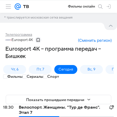
Фильмы онлайн
* транслируется московская сетка вещания
Телепрограмма
Eurosport 4K
(
Сменить регион
)
Eurosport 4K – программа передач –
Бишкек
Чт, 6
Пт, 7
Сегодня
Вс, 9
Пн,
Фильмы
Сериалы
Спорт
Показать прошедшие передачи
18:30
Велоспорт. Женщины. "Тур де Франс".
Этап 7