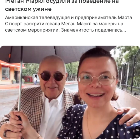
Меган Маркл осудили за поведение на
светском ужине
Американская телеведущая и предприниматель Марта
Стюарт раскритиковала Меган Маркл за манеры на
светском мероприятии. Знаменитость поделилась
деталями личной встречи с герцогиней Сассекской,
пишет PageSix. По