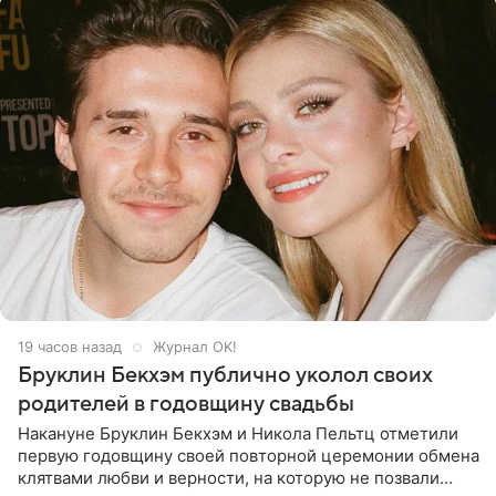
19 часов назад
Журнал OK!
Бруклин Бекхэм публично уколол своих
родителей в годовщину свадьбы
Накануне Бруклин Бекхэм и Никола Пельтц отметили
первую годовщину своей повторной церемонии обмена
клятвами любви и верности, на которую не позвали