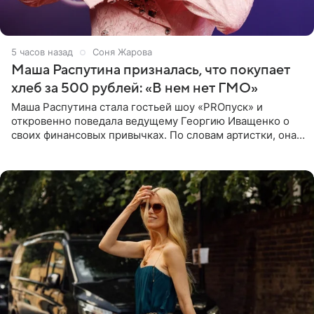
5 часов назад
Соня Жарова
Маша Распутина призналась, что покупает
хлеб за 500 рублей: «В нем нет ГМО»
Маша Распутина стала гостьей шоу «PROпуск» и
откровенно поведала ведущему Георгию Иващенко о
своих финансовых привычках. По словам артистки, она
давно перестала следить за тратами и может позволить
себе жить,