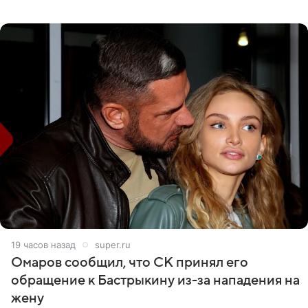
никого из клана Бекхэм. По словам инсайдеров, пара
считает это
19 часов назад
super.ru
Омаров сообщил, что СК принял его
обращение к Бастрыкину из-за нападения на
жену