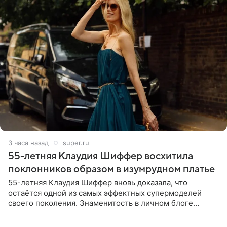
3 часа назад
super.ru
55-летняя Клаудия Шиффер восхитила
поклонников образом в изумрудном платье
55-летняя Клаудия Шиффер вновь доказала, что
остаётся одной из самых эффектных супермоделей
своего поколения. Знаменитость в личном блоге
поделилась фотографиями с недавней свадьбы, где
появилась в роли гостьи,