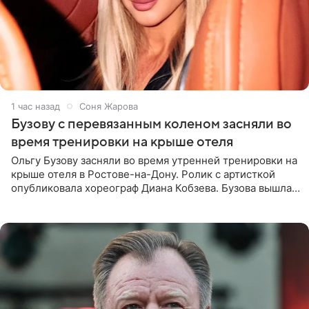
1 час назад
Соня Жарова
Бузову с перевязанным коленом засняли во
время тренировки на крыше отеля
Ольгу Бузову засняли во время утренней тренировки на
крыше отеля в Ростове-на-Дону. Ролик с артисткой
опубликовала хореограф Диана Кобзева. Бузова вышла
на занятие спортом в 32-градусную жару ранним утром,