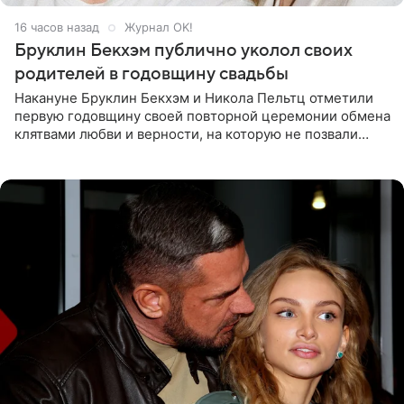
16 часов назад
Журнал OK!
Бруклин Бекхэм публично уколол своих
родителей в годовщину свадьбы
Накануне Бруклин Бекхэм и Никола Пельтц отметили
первую годовщину своей повторной церемонии обмена
клятвами любви и верности, на которую не позвали
никого из клана Бекхэм. По словам инсайдеров, пара
считает это