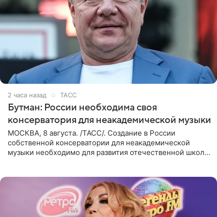
2 часа назад
ТАСС
Бутман: России необходима своя
консерватория для неакадемической музыки
МОСКВА, 8 августа. /ТАСС/. Создание в России
собственной консерватории для неакадемической
музыки необходимо для развития отечественной школы
джаза, рока и поп-музыки, а также подготовки
исполнителей мирового