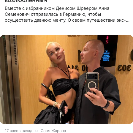
возлюбленным
Вместе с избранником Денисом Шреером Анна
Семенович отправилась в Германию, чтобы
осуществить давнюю мечту. О своем путешествии экс-
солистка «Блестящих» рассказала поклонникам на
личной странице в социальной
17 часов назад
Соня Жарова