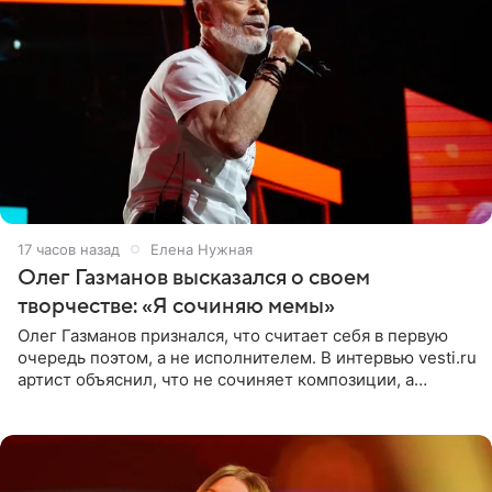
17 часов назад
Елена Нужная
Олег Газманов высказался о своем
творчестве: «Я сочиняю мемы»
Олег Газманов признался, что считает себя в первую
очередь поэтом, а не исполнителем. В интервью vesti.ru
артист объяснил, что не сочиняет композиции, а
позволяет им появляться через себя. По словам
музыканта,