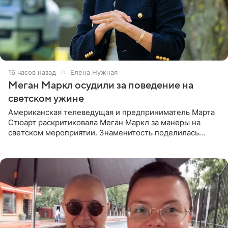
16 часов назад
Елена Нужная
Меган Маркл осудили за поведение на
светском ужине
Американская телеведущая и предприниматель Марта
Стюарт раскритиковала Меган Маркл за манеры на
светском мероприятии. Знаменитость поделилась
деталями личной встречи с герцогиней Сассекской,
пишет PageSix. По