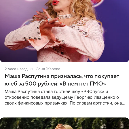
2 часа назад
Соня Жарова
Маша Распутина призналась, что покупает
хлеб за 500 рублей: «В нем нет ГМО»
Маша Распутина стала гостьей шоу «PROпуск» и
откровенно поведала ведущему Георгию Иващенко о
своих финансовых привычках. По словам артистки, она
давно перестала следить за тратами и может позволить
себе жить,