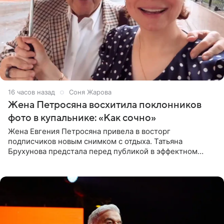
16 часов назад
Соня Жарова
Жена Петросяна восхитила поклонников
фото в купальнике: «Как сочно»
Жена Евгения Петросяна привела в восторг
подписчиков новым снимком с отдыха. Татьяна
Брухунова предстала перед публикой в эффектном
черно-сиреневом монокини, позируя прямо в бассейне.
«Ох, как сочно», «Татьяна,