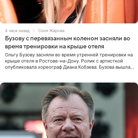
4 часа назад
Соня Жарова
Бузову с перевязанным коленом засняли во
время тренировки на крыше отеля
Ольгу Бузову засняли во время утренней тренировки на
крыше отеля в Ростове-на-Дону. Ролик с артисткой
опубликовала хореограф Диана Кобзева. Бузова вышла
на занятие спортом в 32-градусную жару ранним утром,