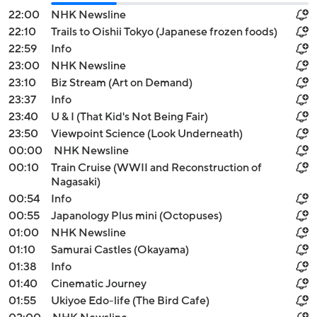
22:00
NHK Newsline
22:10
Trails to Oishii Tokyo (Japanese frozen foods)
22:59
Info
23:00
NHK Newsline
23:10
Biz Stream (Art on Demand)
23:37
Info
23:40
U & I (That Kid's Not Being Fair)
23:50
Viewpoint Science (Look Underneath)
00:00
NHK Newsline
00:10
Train Cruise (WWII and Reconstruction of
Nagasaki)
00:54
Info
00:55
Japanology Plus mini (Octopuses)
01:00
NHK Newsline
01:10
Samurai Castles (Okayama)
01:38
Info
01:40
Cinematic Journey
01:55
Ukiyoe Edo-life (The Bird Cafe)