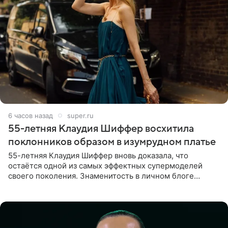
6 часов назад
super.ru
55-летняя Клаудия Шиффер восхитила
поклонников образом в изумрудном платье
55-летняя Клаудия Шиффер вновь доказала, что
остаётся одной из самых эффектных супермоделей
своего поколения. Знаменитость в личном блоге
поделилась фотографиями с недавней свадьбы, где
появилась в роли гостьи,