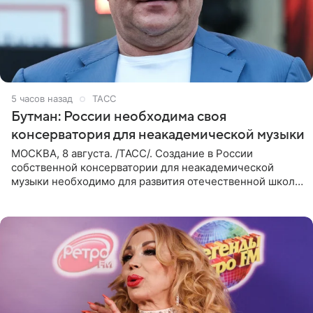
5 часов назад
ТАСС
Бутман: России необходима своя
консерватория для неакадемической музыки
МОСКВА, 8 августа. /ТАСС/. Создание в России
собственной консерватории для неакадемической
музыки необходимо для развития отечественной школы
джаза, рока и поп-музыки, а также подготовки
исполнителей мирового