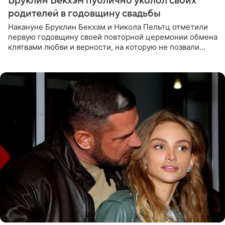
Бруклин Бекхэм публично уколол своих
родителей в годовщину свадьбы
Накануне Бруклин Бекхэм и Никола Пельтц отметили
первую годовщину своей повторной церемонии обмена
клятвами любви и верности, на которую не позвали
никого из клана Бекхэм. По словам инсайдеров, пара
считает это