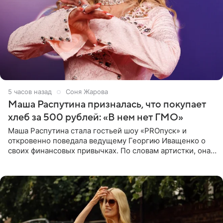
5 часов назад
Соня Жарова
Маша Распутина призналась, что покупает
хлеб за 500 рублей: «В нем нет ГМО»
Маша Распутина стала гостьей шоу «PROпуск» и
откровенно поведала ведущему Георгию Иващенко о
своих финансовых привычках. По словам артистки, она
давно перестала следить за тратами и может позволить
себе жить,