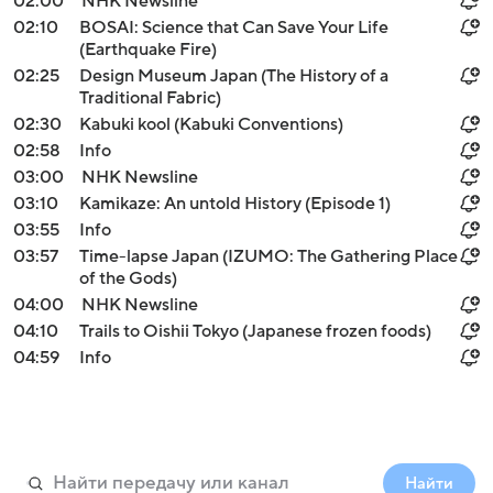
02:00
NHK Newsline
02:10
BOSAI: Science that Can Save Your Life
(Earthquake Fire)
02:25
Design Museum Japan (The History of a
Traditional Fabric)
02:30
Kabuki kool (Kabuki Conventions)
02:58
Info
03:00
NHK Newsline
03:10
Kamikaze: An untold History (Episode 1)
03:55
Info
03:57
Time-lapse Japan (IZUMO: The Gathering Place
of the Gods)
04:00
NHK Newsline
04:10
Trails to Oishii Tokyo (Japanese frozen foods)
04:59
Info
Найти