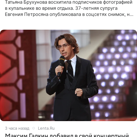
Татьяна Брухунова восхитила подписчиков фотографией
в купальнике во время отдыха. 37-летняя супруга
Евгения Петросяна опубликовала в соцсетях снимок, на
котором позирует у бассейна в белоснежном монокини
с
3 часа назад
Lenta.Ru
Максим Галкин добавил в свой концертный