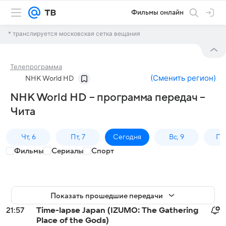
Фильмы онлайн
* транслируется московская сетка вещания
Телепрограмма
(
Сменить регион
)
NHK World HD
NHK World HD – программа передач –
Чита
Чт, 6
Пт, 7
Сегодня
Вс, 9
Пн,
Фильмы
Сериалы
Спорт
Показать прошедшие передачи
21:57
Time-lapse Japan (IZUMO: The Gathering
Place of the Gods)