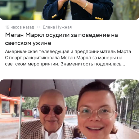
19 часов назад
Елена Нужная
Меган Маркл осудили за поведение на
светском ужине
Американская телеведущая и предприниматель Марта
Стюарт раскритиковала Меган Маркл за манеры на
светском мероприятии. Знаменитость поделилась
деталями личной встречи с герцогиней Сассекской,
пишет PageSix. По