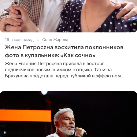
19 часов назад
Соня Жарова
Жена Петросяна восхитила поклонников
фото в купальнике: «Как сочно»
Жена Евгения Петросяна привела в восторг
подписчиков новым снимком с отдыха. Татьяна
Брухунова предстала перед публикой в эффектном
черно-сиреневом монокини, позируя прямо в бассейне.
«Ох, как сочно», «Татьяна,