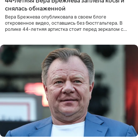
44-летняя Вера Брежнева заплела косы и
снялась обнаженной
Вера Брежнева опубликовала в своем блоге
откровенное видео, оставшись без бюстгальтера. В
ролике 44-летняя артистка стоит перед зеркалом с
обнаженной грудью. Волосы певица собрала в косы и
надела головной убор.