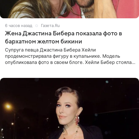
6 часов назад
Газета.Ru
Жена Джастина Бибера показала фото в
бархатном желтом бикини
Супруга певца Джастина Бибера Хейли
продемонстрирвала фигуру в купальнике. Модель
опубликовала фото в своем блоге. Хейли Бибер стояла
перед зеркалом в желтом крошечном бархатном
бикини, которое дополнила