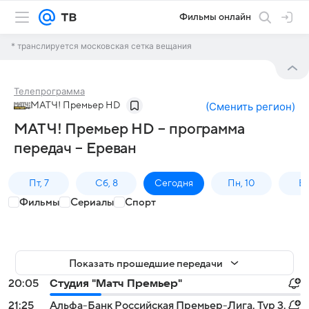
Фильмы онлайн
* транслируется московская сетка вещания
Телепрограмма
МАТЧ! Премьер HD
(
Сменить регион
)
МАТЧ! Премьер HD – программа
передач – Ереван
Пт, 7
Сб, 8
Сегодня
Пн, 10
Вт,
Фильмы
Сериалы
Спорт
Показать прошедшие передачи
20:05
Студия "Матч Премьер"
21:25
Альфа-Банк Российская Премьер-Лига. Тур 3.