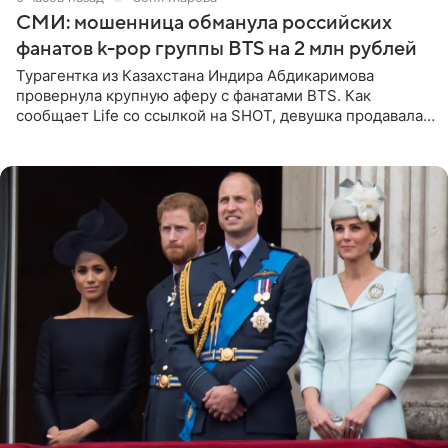
СМИ: мошенница обманула российских
фанатов k-pop группы BTS на 2 млн рублей
Турагентка из Казахстана Индира Абдикаримова
провернула крупную аферу с фанатами BTS. Как
сообщает Life со ссылкой на SHOT, девушка продавала
поддельные туры на концерт группы в Пусане. По
данным издания,