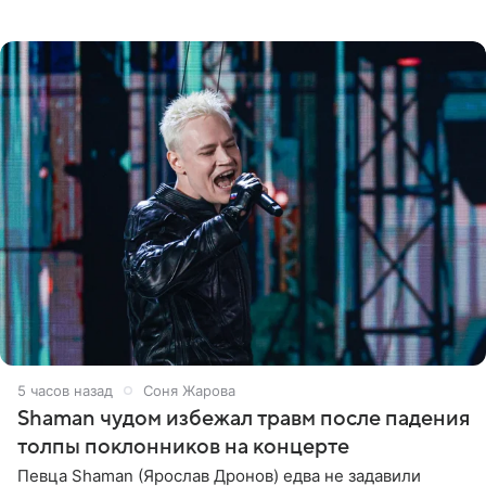
слухи о смерти Валерии Чекалиной. «Это фейк! Я в
шоке, что такие люди
5 часов назад
Соня Жарова
Shaman чудом избежал травм после падения
толпы поклонников на концерте
Певца Shaman (Ярослав Дронов) едва не задавили