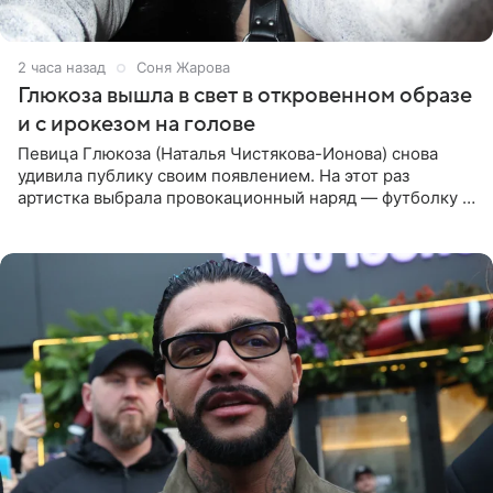
2 часа назад
Соня Жарова
Глюкоза вышла в свет в откровенном образе
и с ирокезом на голове
Певица Глюкоза (Наталья Чистякова-Ионова) снова
удивила публику своим появлением. На этот раз
артистка выбрала провокационный наряд — футболку с
принтом, имитирующим полуобнаженную грудь. Свой
образ Глюкоза