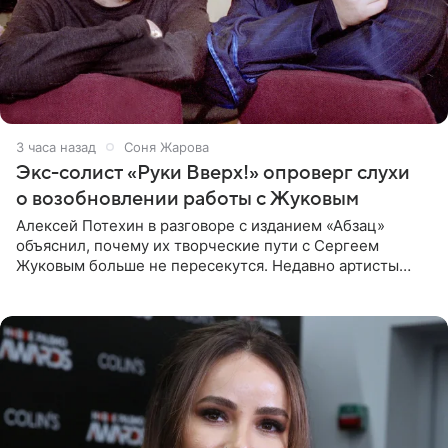
3 часа назад
Соня Жарова
Экс-солист «Руки Вверх!» опроверг слухи
о возобновлении работы с Жуковым
Алексей Потехин в разговоре с изданием «Абзац»
объяснил, почему их творческие пути с Сергеем
Жуковым больше не пересекутся. Недавно артисты
воссоединились на большом концерте «30 нам уже!»,
который прошел в