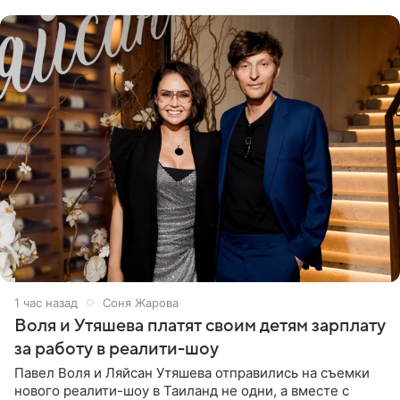
1 час назад
Соня Жарова
Воля и Утяшева платят своим детям зарплату
за работу в реалити-шоу
Павел Воля и Ляйсан Утяшева отправились на съемки
нового реалити-шоу в Таиланд не одни, а вместе с