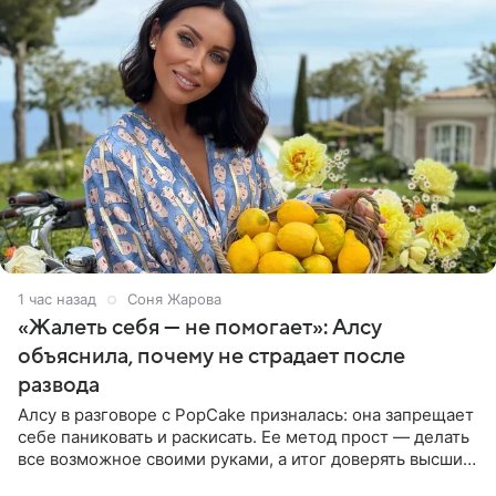
1 час назад
Соня Жарова
«Жалеть себя — не помогает»: Алсу
объяснила, почему не страдает после
развода
Алсу в разговоре с PopCake призналась: она запрещает
себе паниковать и раскисать. Ее метод прост — делать
все возможное своими руками, а итог доверять высшим
силам. Певица утверждает, что истерики и потеря