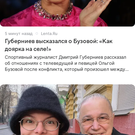
5 минут назад
Lenta.Ru
Губерниев высказался о Бузовой: «Как
доярка на селе!»
Спортивный журналист Дмитрий Губерниев рассказал
об отношениях с телеведущей и певицей Ольгой
Бузовой после конфликта, который произошел между
ними в 2021 году в прямом эфире канала «Матч ТВ». В
разговоре с