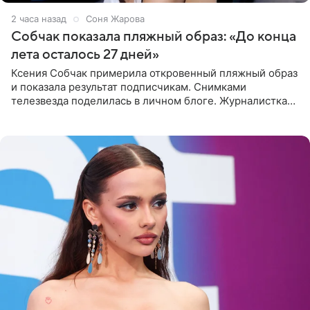
2 часа назад
Соня Жарова
Собчак показала пляжный образ: «До конца
лета осталось 27 дней»
Ксения Собчак примерила откровенный пляжный образ
и показала результат подписчикам. Снимками
телезвезда поделилась в личном блоге. Журналистка
сейчас отдыхает за рубежом. На свежем кадре Собчак
запечатлена в