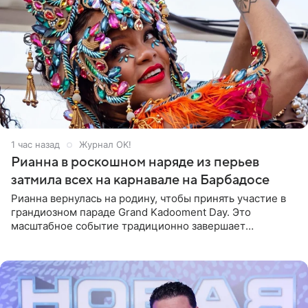
1 час назад
Журнал OK!
Рианна в роскошном наряде из перьев
затмила всех на карнавале на Барбадосе
Рианна вернулась на родину, чтобы принять участие в
грандиозном параде Grand Kadooment Day. Это
масштабное событие традиционно завершает
ежегодный фестиваль урожая Crop Over, посвященный
окончанию сбора