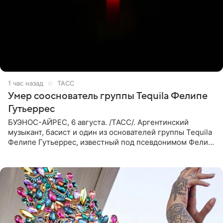
1 час назад
ТАСС
Умер сооснователь группы Tequila Фелипе
Гутьеррес
БУЭНОС-АЙРЕС, 6 августа. /ТАСС/. Аргентинский
музыкант, басист и один из основателей группы Tequila
Фелипе Гутьеррес, известный под псевдонимом Фелипе
Липе, умер на 69-м году жизни. Об этом сообщил его
бывший