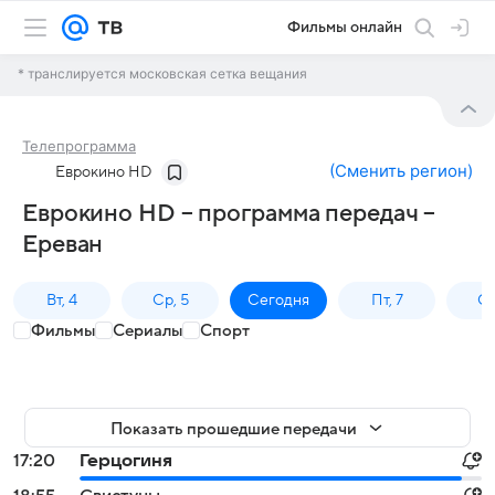
Фильмы онлайн
* транслируется московская сетка вещания
Телепрограмма
(
Сменить регион
)
Еврокино HD
Еврокино HD – программа передач –
Ереван
Вт, 4
Ср, 5
Сегодня
Пт, 7
Сб
Фильмы
Сериалы
Спорт
Показать прошедшие передачи
17:20
Герцогиня