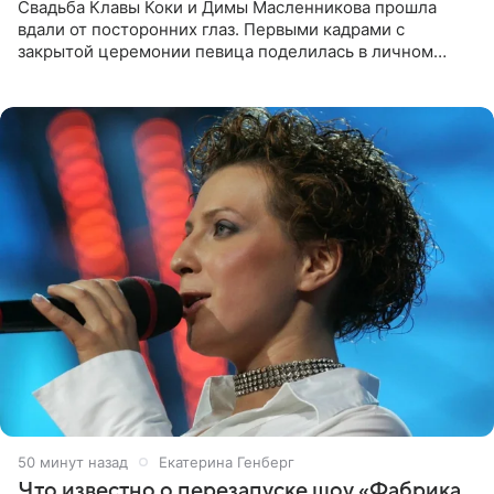
Свадьба Клавы Коки и Димы Масленникова прошла
вдали от посторонних глаз. Первыми кадрами с
закрытой церемонии певица поделилась в личном
блоге. Артистка выложила серию свадебных снимков и
оставила лаконичную
50 минут назад
Екатерина Генберг
Что известно о перезапуске шоу «Фабрика