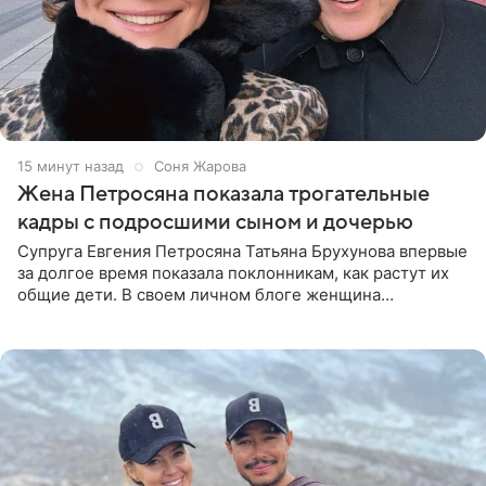
15 минут назад
Соня Жарова
Жена Петросяна показала трогательные
кадры с подросшими сыном и дочерью
Супруга Евгения Петросяна Татьяна Брухунова впервые
за долгое время показала поклонникам, как растут их
общие дети. В своем личном блоге женщина
опубликовала редкие кадры с шестилетним сыном
Ваганом и