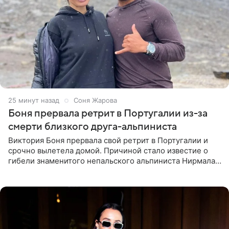
25 минут назад
Соня Жарова
Боня прервала ретрит в Португалии из-за
смерти близкого друга-альпиниста
Виктория Боня прервала свой ретрит в Португалии и
срочно вылетела домой. Причиной стало известие о
гибели знаменитого непальского альпиниста Нирмала
«Нимса» Пурджи, которого модель называла своим
близким другом