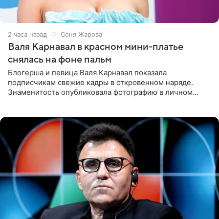
2 часа назад
Соня Жарова
Валя Карнавал в красном мини-платье
снялась на фоне пальм
Блогерша и певица Валя Карнавал показала
подписчикам свежие кадры в откровенном наряде.
Знаменитость опубликовала фотографию в личном
блоге. 24-летняя артистка позировала перед камерой в
обтягивающем красном