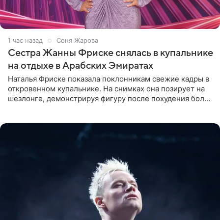
1 час назад
Соня Жарова
Сестра Жанны Фриске снялась в купальнике
на отдыхе в Арабских Эмиратах
Наталья Фриске показала поклонникам свежие кадры в
откровенном купальнике. На снимках она позирует на
шезлонге, демонстрируя фигуру после похудения более
чем на десять килограммов. В подписи к посту