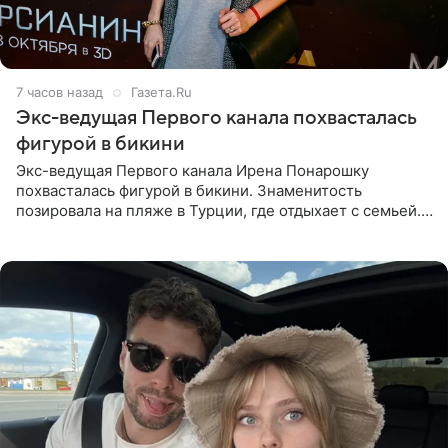
7 часов назад
Газета.Ru
Экс-ведущая Первого канала похвасталась
фигурой в бикини
Экс-ведущая Первого канала Ирена Понарошку
похвасталась фигурой в бикини. Знаменитость
позировала на пляже в Турции, где отдыхает с семьей.
Она поделилась кадрами с отдыха в Instagram (владелец
компания Meta