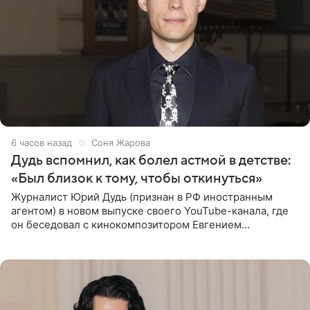
6 часов назад
Соня Жарова
Дудь вспомнил, как болел астмой в детстве:
«Был близок к тому, чтобы откинуться»
Журналист Юрий Дудь (признан в РФ иностранным
агентом) в новом выпуске своего YouTube-канала, где
он беседовал с кинокомпозитором Евгением
Гальпериным, поделился личной историей о борьбе с
бронхиальной астмой в