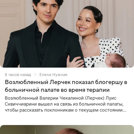
6 часов назад
Елена Нужная
Возлюбленный Лерчек показал блогершу в
больничной палате во время терапии
Возлюбленный Валерии Чекалиной (Лерчек) Луис
Сквиччиарини вышел на связь из больничной палаты,
чтобы рассказать поклонникам о текущем состоянии
блогерши. Он подтвердил, что основной курс
химиотерапии позади, но