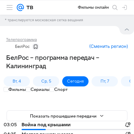
Фильмы онлайн
* транслируется московская сетка вещания
Телепрограмма
(
Сменить регион
)
БелРос
БелРос – программа передач –
Калининград
Вт, 4
Ср, 5
Сегодня
Пт, 7
Сб
Фильмы
Сериалы
Спорт
Показать прошедшие передачи
03:05
Война под крышами