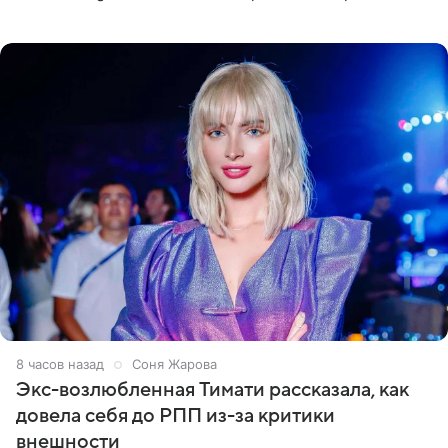
супруги Гуфа Айзы-Лилуны Ай. Карицкая утверждает,
что ее
8 часов назад
Соня Жарова
Экс-возлюбленная Тимати рассказала, как
довела себя до РПП из-за критики
внешности