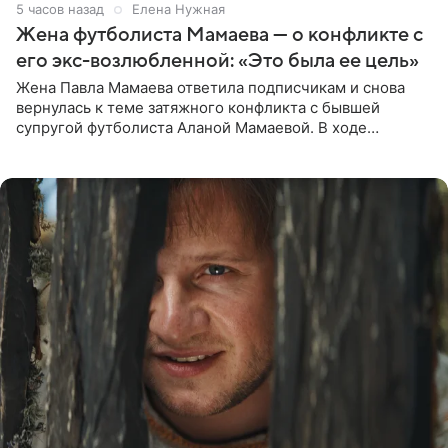
5 часов назад
Елена Нужная
Жена футболиста Мамаева — о конфликте с
его экс-возлюбленной: «Это была ее цель»
Жена Павла Мамаева ответила подписчикам и снова
вернулась к теме затяжного конфликта с бывшей
супругой футболиста Аланой Мамаевой. В ходе
общения с аудиторией один из пользователей
признался, что раньше судил о