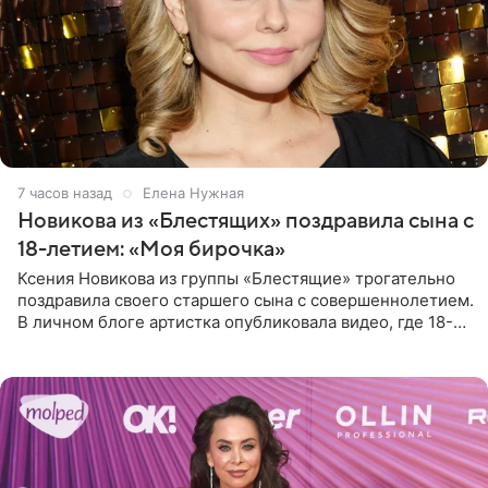
7 часов назад
Елена Нужная
Новикова из «Блестящих» поздравила сына с
18-летием: «Моя бирочка»
Ксения Новикова из группы «Блестящие» трогательно
поздравила своего старшего сына с совершеннолетием.
В личном блоге артистка опубликовала видео, где 18-
летний Мирон легко подхватил маму на руки и закружил
во