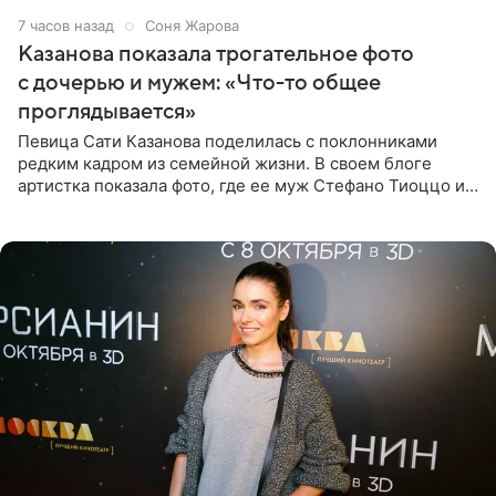
7 часов назад
Соня Жарова
Казанова показала трогательное фото
с дочерью и мужем: «Что-то общее
проглядывается»
Певица Сати Казанова поделилась с поклонниками
редким кадром из семейной жизни. В своем блоге
артистка показала фото, где ее муж Стефано Тиоццо и
их маленькая дочь спят рядом. На снимке отец и
малышка лежат в